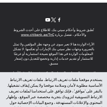
(opens in a new tab)
(opens in a new tab)
(opens in a new tab)
تُطبق شروط وأحكام سيتي بنك. للاطلاع على أحدث الشروط
(opens in a new tab)
والأحكام ، تفضل بزيارة
www.citibank.ae/TnC
الآراء الواردة هنا لا تعبر سوى عن وجهة نظر المؤلفين ولا تمثل
بالضرورة وجهات نظر سيتي بنك الإمارات أو تعكسها. لا تشكل
المعلومات الواردة في هذا الموقع نصيحة استثمارية أو عرضًا
للاستثمار أو تقديم خدمات إدارية وتخضع للتعديل دون إشعار
مسبق.
لا يتم تقديم المنتجات والخدمات المذكورة في هذا الموقع للأفراد
المقيمين في الاتحاد الأوروبي أو المنطقة الاقتصادية الأوروبية أو
يستخدم موقعنا ملفات تعريف الارتباط. ملفات تعريف الارتباط
سويسرا أو غيرنسي أو جيرسي أو موناكو أو سان مارينو أو
الأساسية مطلوبة لأمان وسلامة موقعنا ولا يمكن إيقاف تشغيلها.
الفاتيكان أو جزيرة مان أو المملكة المتحدة أو خصوصية البيانات
بالنقر على 'موافق' ، فإنك توافق على استخدامنا لملفات تعريف
(لائحة حماية البيانات العامة \ قانون حماية البيانات الشخصية
الارتباط التسويقية لتزويدك بتجربة مخصصة عبر الموقع ، وإظهار
العامة \ قانون خصوصية نيوزيلندا). المحتوى الموجود في هذه
الصفحة ليس ولا ينبغي تفسيره على أنه عرض أو دعوة أو دعوة
المحتوى والإعلانات المستهدفة ، وجمع البيانات الإحصائية حول
لشراء أو بيع أي من المنتجات والخدمات المذكورة هنا لمثل هؤلاء