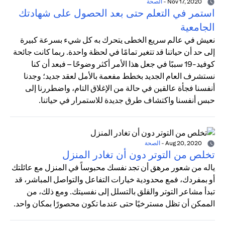
Nov 17, 2020
-
الصحة
استمر في التعلم حتى بعد الحصول على شهادتك
الجامعية
نعيش في عالم سريع الخطى يتحرك به كل شيء بسرعة كبيرة
إلى حد أن حياتنا قد تتغير تمامًا في لحظة واحدة. ربما كانت جائحة
كوفيد-19 سببًا في جعل هذا الأمر أكثر وضوحًا – فبعد أن كنا
نستشرف العام الجديد بخطط مفعمة بالأمل لعقد جديد؛ وجدنا
أنفسنا فجأة عالقين في حالة من الإغلاق التام، واضطررنا إلى
حبس أنفسنا واكتشاف طرق جديدة للاستمرار في حياتنا.
Aug 20, 2020
-
الصحة
تخلص من التوتر دون أن تغادر المنزل
ياله من شعور مرهق أن تجد نفسك محبوساً في المنزل مع عائلتك
أو بمفردك، فمع محدودية خيارات التفاعل والتواصل المباشر، قد
تبدأ مشاعر التوتر والقلق بالتسلل إلى نفسيتك. ومع ذلك، من
الممكن أن تظل مسترخيًا حتى عندما تكون محصورًا بمكان واحد.