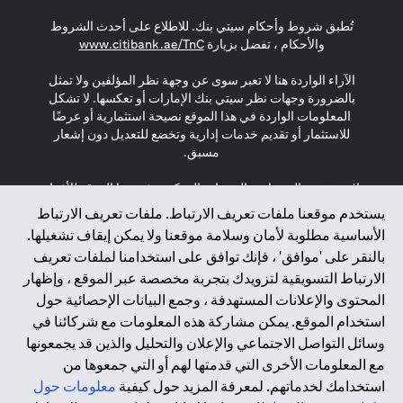
(opens in a new tab)
(opens in a new tab)
(opens in a new tab)
تُطبق شروط وأحكام سيتي بنك. للاطلاع على أحدث الشروط
(opens in a new tab)
والأحكام ، تفضل بزيارة
www.citibank.ae/TnC
الآراء الواردة هنا لا تعبر سوى عن وجهة نظر المؤلفين ولا تمثل
بالضرورة وجهات نظر سيتي بنك الإمارات أو تعكسها. لا تشكل
المعلومات الواردة في هذا الموقع نصيحة استثمارية أو عرضًا
للاستثمار أو تقديم خدمات إدارية وتخضع للتعديل دون إشعار
مسبق.
لا يتم تقديم المنتجات والخدمات المذكورة في هذا الموقع للأفراد
المقيمين في الاتحاد الأوروبي أو المنطقة الاقتصادية الأوروبية أو
يستخدم موقعنا ملفات تعريف الارتباط. ملفات تعريف الارتباط
سويسرا أو غيرنسي أو جيرسي أو موناكو أو سان مارينو أو
الأساسية مطلوبة لأمان وسلامة موقعنا ولا يمكن إيقاف تشغيلها.
الفاتيكان أو جزيرة مان أو المملكة المتحدة أو خصوصية البيانات
بالنقر على 'موافق' ، فإنك توافق على استخدامنا لملفات تعريف
(لائحة حماية البيانات العامة \ قانون حماية البيانات الشخصية
الارتباط التسويقية لتزويدك بتجربة مخصصة عبر الموقع ، وإظهار
العامة \ قانون خصوصية نيوزيلندا). المحتوى الموجود في هذه
الصفحة ليس ولا ينبغي تفسيره على أنه عرض أو دعوة أو دعوة
المحتوى والإعلانات المستهدفة ، وجمع البيانات الإحصائية حول
لشراء أو بيع أي من المنتجات والخدمات المذكورة هنا لمثل هؤلاء
استخدام الموقع. يمكن مشاركة هذه المعلومات مع شركائنا في
الأفراد.
وسائل التواصل الاجتماعي والإعلان والتحليل والذين قد يجمعونها
مع المعلومات الأخرى التي قدمتها لهم أو التي جمعوها من
*GDPR – اللائحة العامة لحماية البيانات؛ * LGPD – Lei Geral de
استخدامك لخدماتهم. لمعرفة المزيد حول كيفية
معلومات حول
Proteção de Dados Pessoais ; *NZPA – قانون الخصوصية