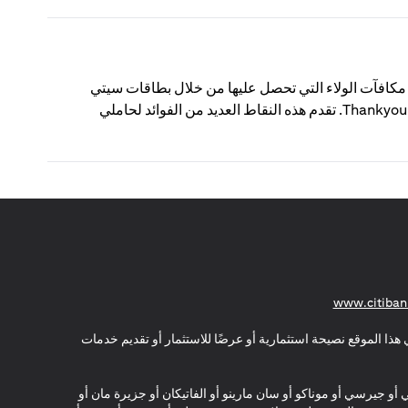
ThankYou؟ نقاط ThankYou من سيتي هي مكافآت الولاء التي تحصل عليها من خلال بطاقات سيتي
الائتمانية أو حسابات الفحص الاستهلاكية المسجلة في برنامج مكافآت Thankyou. تقدم هذه النقاط العديد من الفوائد لحاملي
(opens in a new tab)
www.citiban
هذا الموقع نصيحة استثمارية أو عرضًا للاستثمار أو تقديم خدمات
ي أو جيرسي أو موناكو أو سان مارينو أو الفاتيكان أو جزيرة مان أو