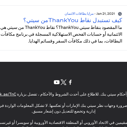
Jan 21, 2021
-
مزايا بطاقات الائتمان
كيف تستبدل نقاط ThankYouمن سيتي؟
ما المقصود بنقاط سيتي 
البطاقات، بما في ذلك مكافآت السفر وقسائم الهدايا.
(opens in a new tab)
(opens in a new tab)
(opens in a new tab)
حكام سيتي بنك. للاطلاع على أحدث الشروط والأحكام ، تفضل بزيارة
k.ae/TnC
بالضرورة وجهات نظر سيتي بنك الإمارات أو تعكسها. لا تشكل المعلومات الواردة في 
إدارية وتخضع للتعديل دون إشعار مسبق.
مقيمين في الاتحاد الأوروبي أو المنطقة الاقتصادية الأوروبية أو سويسرا أو غيرنس