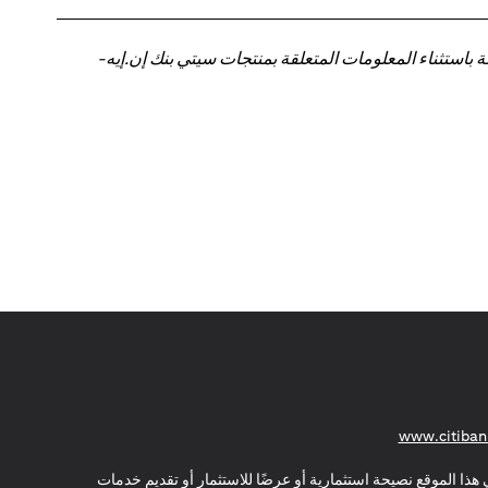
باستثناء المعلومات المتعلقة بمنتجات سيتي بنك إن.إيه-
(opens in a new tab)
www.citiban
هذا الموقع نصيحة استثمارية أو عرضًا للاستثمار أو تقديم خدمات