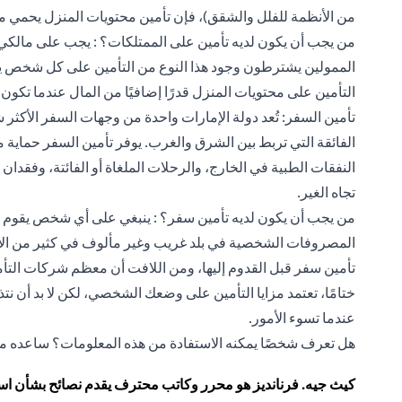
من الأنظمة للفلل والشقق)، فإن تأمين محتويات المنزل يحمي 
من يجب أن يكون لديه تأمين على الممتلكات؟ : يجب على مالكي ا
الممولين يشترطون وجود هذا النوع من التأمين على كل شخص يرغ
التأمين على محتويات المنزل قدرًا إضافيًا من المال عندما تكون
تأمين السفر: تُعد دولة الإمارات واحدة من وجهات السفر الأكثر 
الفائقة التي تربط بين الشرق والغرب. يوفر تأمين السفر حماية 
النفقات الطبية في الخارج، والرحلات الملغاة أو الفائتة، وفقدان
تجاه الغير.
من يجب أن يكون لديه تأمين سفر؟ : ينبغي على أي شخص يقوم ب
المصروفات الشخصية في بلد غريب وغير مألوف في كثير من الأ
تأمين سفر قبل القدوم إليها، ومن اللافت أن معظم شركات التأمين تغطي ال
ختامًا، تعتمد مزايا التأمين على وضعك الشخصي، لكن لا بد أن نتذ
عندما تسوء الأمور.
هل تعرف شخصًا يمكنه الاستفادة من هذه المعلومات؟ ساعده من
كيث جيه. فرنانديز هو محرر وكاتب محترف يقدم نصائح بشأن استر