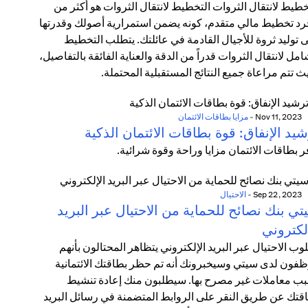
خطيط لانتقال الثروات التخطيط لانتقال الثروات هو أكثر من
د تخطيط مالي متقدم، كونه يضمن استمرارية أصولك وقدرتها
 توليد ثروة للأجيال القادمة في عائلتك. يتطلب التخطيط
امل لانتقال الثروات قدراً من الدقة والعناية الفائقة بالتفاصيل،
ث تتم مراعاة جميع النتائج المستقبلية المحتملة.
Nov 11, 2023
-
مزايا بطاقات الائتمان
يد الإنفاق: قوة بطاقات الائتمان الذكية
ر بطاقات الائتمان مزايا وراحة وقوة شرائية.
Sep 22, 2023
-
الاحتيال
ي بنك نصائح للحماية من الاحتيال عبر البريد
لكتروني
وب الاحتيال عبر البريد الإلكتروني يتظاهر المحتالون بأنهم
فون لدى سيتي وسيخبرونك أنه تم حظر بطاقتك الائتمانية
ب معاملات غير مصرح بها. سيطلبون منك إعادة تنشيط
قتك عن طريق النقر على الروابط المتضمنة في رسائل البريد