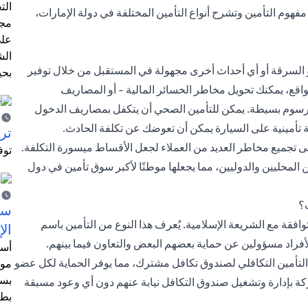
الت
 مفهوم التأمين وتشرح أنواع التأمين المختلفة في دولة الإمارات،
مجر
على
الش
 السرقة أو أي أحداث أخرى مجهولة في المستقبل من خلال توفير
بحي
واقع، يمكنك تحويل مخاطر الخسائر المالية - أو المصاريف
 رسوم بسيطة. يمكن للتأمين الصحي أن يتكفل بمصاريف الدخول
تأمينية على السيارة يمكن أن تعوضك عن تكلفة الحادث.
ترش
لى تجميع مخاطر العديد من العملاء لجعل الأقساط ميسورة التكلفة.
توف
 المحليين والدوليين، مما يجعلها موطنًا لأكبر سوق تأمين في دول
ت؟
سيت
وافقة مع الشريعة الإسلامية. يُعرف هذا النوع من التأمين باسم
الإ
لأفراد مسؤولين عن حماية بعضهم البعض والتعاون فيما بينهم.
أسل
لتأمين التكافلي لصندوق تكافل مشترك، مما يوفر الحماية لكل عضو
موظ
بسب
ة بإدارة وتشغيل صندوق التكافل نيابة عنهم دون أي وعود مسبقة
بطا