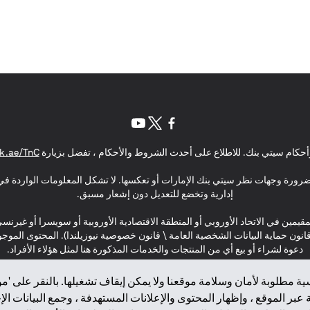
(opens in a new tab)
(opens in a new tab)
(opens in a new tab)
حكام سيتي بنك. للاطلاع على أحدث الشروط والأحكام ، تفضل بزيارة
k.ae/TnC
بالضرورة وجهات نظر سيتي بنك الإمارات أو تعكسها. لا تشكل المعلومات الواردة في 
إدارية وتخضع للتعديل دون إشعار مسبق.
مقيمين في الاتحاد الأوروبي أو المنطقة الاقتصادية الأوروبية أو سويسرا أو غيرنس
\ قانون حماية البيانات الشخصية العامة \ قانون خصوصية نيوزيلندا). المحتوى ال
دعوة لشراء أو بيع أي من المنتجات والخدمات المذكورة هنا لمثل هؤلاء الأفراد.
ة مطلوبة لأمان وسلامة موقعنا ولا يمكن إيقاف تشغيلها. بالنقر على 'مو
بر الموقع ، وإظهار المحتوى والإعلانات المستهدفة ، وجمع البيانات ال