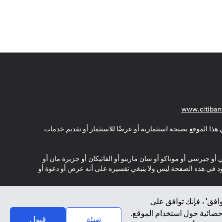
(opens in a new tab)
www.citiban
هذا الموقع نصيحة استثمارية أو عرضًا للاستثمار أو تقديم خدمات
ي أو جيرسي أو موناكو أو سان مارينو أو الفاتيكان أو جزيرة مان أو
موجود في هذه الصفحة ليس ولا ينبغي تفسيره على أنه عرض أو دعوة أو
افق' ، فإنك توافق على
إحصائية حول استخدام الموقع.
تهيئة
قبول