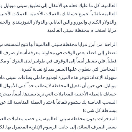
العالمية. كل ما عليك فعله هو الانتقال إلى تطبيق سيتي موبايل 
والدولار الكندي واليورو والين الياباني والدولار النيوزيلندي والجن
مزايا استخدام محفظة سيتي العالمية
الراحة: من أبرز مزايا محفظة سيتي العالمية أنها تتيح للمستخدم
تضطر إلى قضاء بعض الوقت في محاولة معرفة أسعار صرف العملا
فعلياً، فلن تضطر أيضاً إلى الوقوف في طوابير لدى البنوك أو م
المخاطر التي ينطوي عليها السفر بمبالغ نقدية كبيرة.
سهولة الإعداد: تتوفر هذه الميزة لجميع حاملي بطاقات سيتي م
موبايل. في حين أن تفعيل المحفظة لا يتطلب حداً أدنى للأموال الت
حسابك بالعملة الأجنبية للمعاملات التي تريد تنفيذها. أيضاً، بمجرد 
السحب الخاصة بك ستقوم تلقائياً باختيار العملة المناسبة لك 
ببساطة كل شيء!
المدخرات: بدون محفظة سيتي العالمية، يتم خصم معاملات العمل
بسعر الصرف السائد، إلى جانب الرسوم الإدارية المعمول بها. لك