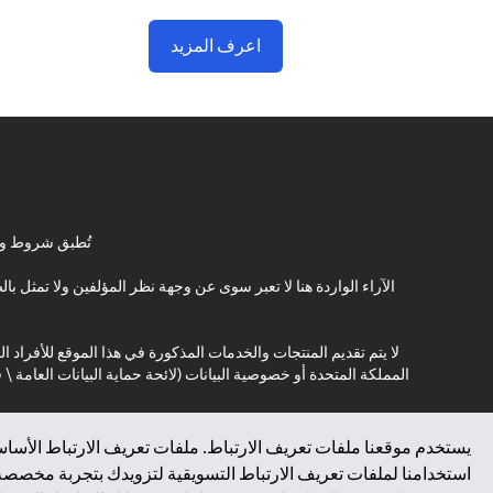
اعرف المزيد
تُطبق شروط وأ
الآراء الواردة هنا لا تعبر سوى عن وجهة نظر المؤلفين ولا تمثل 
لا يتم تقديم المنتجات والخدمات المذكورة في هذا الموقع للأفراد ال
المملكة المتحدة أو خصوصية البيانات (لائحة حماية البيانات العامة 
*GDPR – اللائحة العامة لحماية البيانات؛ * LGPD – Lei Geral de Proteção de Dados Pessoais ; *NZPA – قانون الخصوصية النيوزيلندي
يستخدم موقعنا ملفات تعريف الارتباط. ملفات تعريف الارتباط الأساسي
استخدامنا لملفات تعريف الارتباط التسويقية لتزويدك بتجربة مخصصة ع