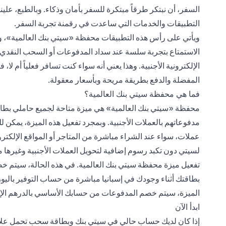
السفر، أن نبتكر طرقاً مبتكرة للسفر بأمان وذكاء. وبالطبع، علينا
التطبيقات والخدمات التي ساعدت في رقمنة تجربة السفر.
ويأتي على رأس هذه التطبيقات محفظة «سيتي بنك العالمية»، 
الاستمتاع بتجربة سلسة عند سداد المدفوعات أو السحب النقدي أثن
الإلكترونية الأجنبية. وهذا يعني أنه سواء كنت تسافر فعلياً أم 
المفضلة والدفع بطريقة مريحة وبأسعار معقولة.
فما هي محفظة سيتي بنك العالمية؟
محفظة «سيتي بنك العالمية» هي ميزة متاحة لجميع حاملي بطاق
مدفوعاتهم بالعملات الأجنبية. وبمجرد تفعيل هذه الميزة، يمكن 
عملات، سواء عند الشراء مباشرة من المتاجر أو المواقع الإلكترو
لسيتي دون تكبد رسوم إضافية لتحويل العملات الأجنبية وغيرها م
تفعيل ميزة محفظة سيتي بنك العالمية. في هذه الحالة، سيتم خصم
بطاقتك أثناء وجودك في إسبانيا مباشرة من حساب التوفير بالي
الميزة، سيتم خصم المدفوعات من حسابك الأساسي بالدرهم الإم
ابدأ الآن
إذا كان لديك حساب حالي في سيتي بنك وبطاقة سحب تحمل علا