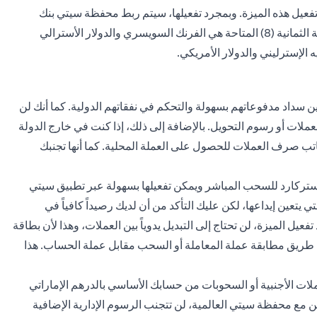
وتفعيل هذه الميزة. وبمجرد تفعيلها، سيتم ربط محفظة سيتي بنك
العالمية تلقائياً بجميع حساباتك بالعملات الأجنبية. العملات الأجنبية الثمانية (8) المتاحة هي الفرنك السويسري والدولار الأسترالي
يه الإسترليني والدولار الأمريكي.
ين سداد مدفوعاتهم بسهولة والتحكم في نفقاتهم الدولية. كما أنك لن
ت أو رسوم التحويل. بالإضافة إلى ذلك، إذا كنت في خارج الدولة
كاتب صرف العملات للحصول على العملة المحلية. كما أنها تجنبك
استركارد للسحب المباشر ويمكن تفعيلها بسهولة عبر تطبيق سيتي
ي يتعين إيداعها، لكن عليك التأكد من أن لديك رصيداً كافياً في
تفعيل الميزة، لن تحتاج إلى التبديل يدوياً بين العملات، وهذا لأن بطاقة
عن طريق مطابقة عملة المعاملة أو السحب مقابل عملة الحساب. هذا
ات الأجنبية أو السحوبات من حسابك الأساسي بالدرهم الإماراتي
ن مع محفظة سيتي العالمية، لن تتجنب الرسوم الإدارية الإضافية