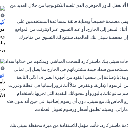
 ألا نغفل الدور الجوهري الذي تلعبه التكنولوجيا من خلال العديد من
كي
وهي مصممة خصيصاً وبعناية فائقة لمساعدة المستخدمين على
من 
اء السفر إلى الخارج، أو عند التسوق عبر الإنترنت من المواقع
ومت
لا، فإن محفظة سيتي بنك العالمية، ستتيح لك التسوق من متاجرك
بنا
برن
ات سيتي بنك ماستركارد للسحب المباشر، ويمكنهم من خلالها سداد
للمستخدمين سداد قيمة مشترياتهم في الخارج بما يصل إلى ثماني
فهم
نية؛ بالإضافة إلى سحب النقود من أجهزة الصراف الآلي التابعة
ن الرسوم الإدارية. ولنفرض مثلاً أنك تزور إسبانيا في عطلة وقررت
دره
 مدفوعاتك باليورو أو سحوباتك النقدية التي تجريها باستخدام
الآ
ورو الخاص بك مع سيتي، دون أي رسوم إضافية. في حين أنه بدون هذه
اراتي، وسيتم تطبيق أسعار ورسوم تحويل العملات.
مة ماستركارد، فأنت مؤهل للاستفادة من ميزة محفظة سيتي بنك