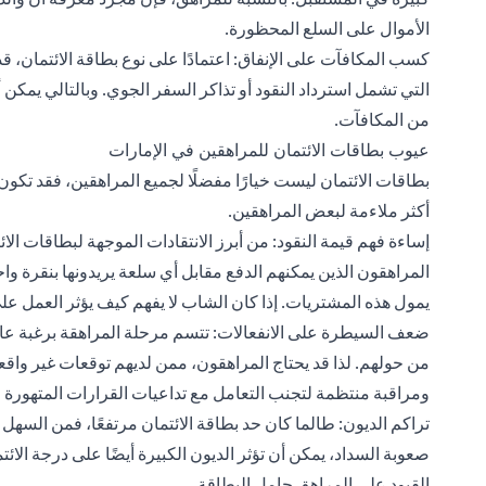
الأموال على السلع المحظورة.
كسب المكافآت على الإنفاق: اعتمادًا على نوع بطاقة الائتمان،
التي تشمل استرداد النقود أو تذاكر السفر الجوي. وبالتالي يمكن
من المكافآت.
عيوب بطاقات الائتمان للمراهقين في الإمارات
بطاقات الائتمان ليست خيارًا مفضلًا لجميع المراهقين، فقد تكون
أكثر ملاءمة لبعض المراهقين.
إساءة فهم قيمة النقود: من أبرز الانتقادات الموجهة لبطاقات الا
المراهقون الذين يمكنهم الدفع مقابل أي سلعة يريدونها بنقرة واح
يمول هذه المشتريات. إذا كان الشاب لا يفهم كيف يؤثر العمل على
ضعف السيطرة على الانفعالات: تتسم مرحلة المراهقة برغبة ع
من حولهم. لذا قد يحتاج المراهقون، ممن لديهم توقعات غير واق
ومراقبة منتظمة لتجنب التعامل مع تداعيات القرارات المتهورة و
تراكم الديون: طالما كان حد بطاقة الائتمان مرتفعًا، فمن السهل 
صعوبة السداد، يمكن أن تؤثر الديون الكبيرة أيضًا على درجة ال
القيود على المراهق حامل البطاقة.