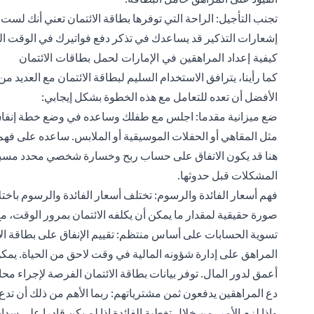
تجنب التأجيل: الراحة التي توفرها بطاقة الائتمان تعني أنك لس
إشعارات التذكير قد يساعدك في تذكر دفع فواتيرك في الوقت ال
كيفية إعداد المراهقين في الإمارات لحمل بطاقات الائتمان
كما رأينا، يترافق الاستخدام السليم لبطاقة الائتمان مع العديد م
الأفضل أن تعده للتعامل مع هذه الخطوة بشكل إيجابي:
ضع ميزانية مقدما: اجلس مع طفلك وساعده في وضع خطة إنفاق 
مثل المقاهي أو الحفلات الموسيقية أو الملابس. ساعده على فهم 
هنا قد يكون الاتفاق على حساب ربح وخسارة شخصي محدد مسبقًا مف
المشكلات قبل حدوثها.
فهم أسعار الفائدة والرسوم: تختلف أسعار الفائدة والرسوم باختل
صورة حقيقية لمقدار ما يمكن أن يكلفه الائتمان بمرور الوقت، مع 
تسوية الحسابات على أساس منتظم: تقييم الإنفاق على بطاقة الائ
المراهق على إدارة شؤونه المالية في وقت لاحق من الحياة. يمكن
أعمق لدور المال. توفر بيانات بطاقة الائتمان الفرصة لإجراء مح
دع المراهقين يدفعون ثمن مشترياتهم: ربما الأهم من ذلك أن تدع
وإذا لزم الأمر، من خلال تغطية الفائدة إذا لم يكن قادرا على سد