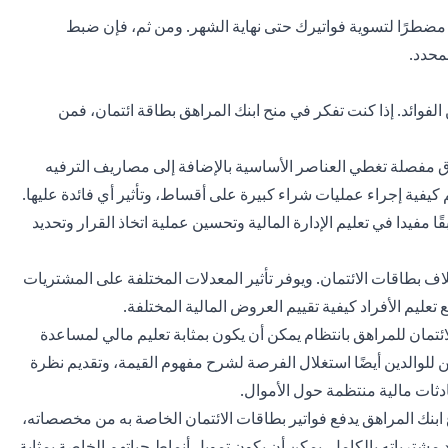
ت مضطرًا لتسوية فواتيرك حتى نهاية الشهر. ومن ثم، فإن ضبط
محدد.
ن الفوائد. إذا كنت تفكر في منح ابنك المراهق بطاقة ائتمان، فمن
مفصلة تغطي العناصر الأساسية بالإضافة إلى مصاريف الترفيه
كيفية إجراء عمليات شراء كبيرة على أقساط، وتأثير أي فائدة عليها.
يدا في تعليم الإدارة المالية وتحسين عملية اتخاذ القرار وتحديد
اف بطاقات الائتمان. ويوفر تأثير المعدلات المختلفة على المشتريات
تعليم الأفراد كيفية تقييم العروض المالية المختلفة.
تمان للمراهق بانتظام يمكن أن يكون بمثابة تعليم مالي لمساعدة
 للوالدين أيضًا استغلال الفرصة لشرح مفهوم القيمة، وتقديم نظرة
ادثات مالية منتظمة حول الأموال.
 ابنك المراهق يدفع فواتير بطاقات الائتمان الخاصة به من مخصصاته،
اد مشترياته بالكامل. يمكن أن يكون تمويل أنماط حياتهم الخاصة بمثابة