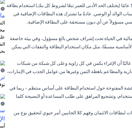
في الإمارات العربية المتحدة، يمكن لأي شخص يزيد عمره عن 15 عامًا (يختلف الحد الأدنى للعمر تبعًا لشروط كل بنك) استخدام بطاقة
ب الوالد أو الوصي. عادةً ما تشترك هذه البطاقات الإضافية في
ما 
أساسي مسؤولاً عن أي ديون مستحقة على البطاقة الإضافية.
الت
مجر
على
لمالية في الحياة تحت إشراف شخص بالغ مسؤول، وفي بيئة خاضعة
الش
لأساسية مسبقًا، مثل مكان استخدام البطاقة والنفقات التي يمكن
بحي
غالبًا أن الإغراء يكمن في كل زاوية وعلى كل شبكة من شبكات
جارية والمطاعم باهظة الثمن وغيرها من عوامل الجذب في الإمارات،
ترش
توف
ناقشة المفتوحة حول استخدام البطاقة على أساس منتظم - ربما في
استخدام، وتشجيع المراهق على طلب المساعدة أو النصيحة كلما
سيت
ات لبطاقات الائتمان وفهم كلا الجانبين أمر حيوي لتحقيق نوع من
الإ
أسل