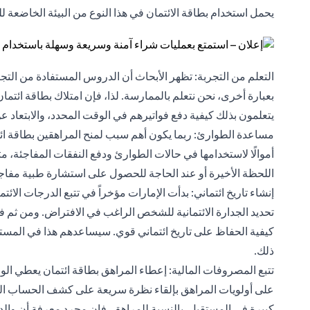
يحمل استخدام بطاقة الائتمان في هذا النوع من البيئة الخاضعة للر
التعلم من التجربة: تظهر الأبحاث أن الدروس المستفادة من ال
بعبارة أخرى، نحن نتعلم بالممارسة. لذا، فإن امتلاك بطاقة ائتم
يتعلمون بذلك كيفية دفع فواتيرهم في الوقت المحدد، والابتعاد عن
مساعدة الطوارئ: ربما يكون أهم سبب لمنح المراهقين بطاقة ائتما
أموالًا لاستخدامها في حالات الطوارئ ودفع النفقات المفاجئة،
اللحظة الأخيرة أو عند الحاجة للحصول على استشارة طبية مفاجئة 
إنشاء تاريخ ائتماني: بدأت الإمارات مؤخراً في تتبع الدرجات ال
تحديد
الجدارة الائتمانية
للشخص الراغب في الافتراض. ومن ثم فإن 
كيفية الحفاظ على تاريخ ائتماني قوي. سيساعدهم هذا في المست
ذلك.
تتبع المصروفات المالية: إعطاء المراهق بطاقة ائتمان يعطي الوا
على أولويات المراهق بإلقاء نظرة سريعة على كشف الحساب الش
كبيرة في المستقبل. بالنسبة للمراهق، فإن مجرد معرفة أن والد