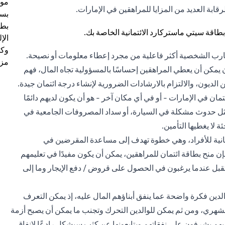
موظ
قابة العديد من المزايا للمراهقين في الإمارات.
بسب
بطا
الإ
وكل
تجارب الشخصية أكثر فاعلية من مجرد إعطاء معلومات أو نصيحة.
مزي
ان يمكن أن يعطي المراهقين إحساسًا بالمسؤولية تجاه المال، فهم
 الديون، والالتزام بالارشادات الضرورية لإنشاء درجة ائتمان جيدة.
ن في الإمارات - أو في أي مكان آخر - هو أن يكون لديهم دائمًا
 مثل حدوث مشكلة في السيارة، أو سداد المصروفات الجامعية في
لا يغطيها التأمين.
ائتمانية للأفراد، وهي خطوة تهدف إلى مساعدة المقرضين في
منح بطاقة ائتمان للمراهقين، يمكن أن يكون مفيدًا في تعليمهم
قبل عندما يرغبون في الحصول على قروض / دفع الإيجار وما إلى
لدين فكرة واضحة عما ينفق أبناؤهم المال عليه، إذ يمكن التعرف
هري، ومن ثم يمكن للوالدين التحرك وتجنب ما يمكن أن يصبح أزمة
يهم يشرفون على نفقاتهم ويتابعونها عن كثب سيشكل رادعًا لإنفاق