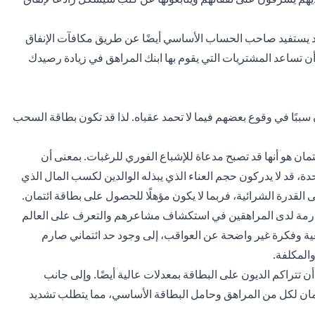
 قد يستفيد صاحب الحساب الأساسي أيضًا عن طريق مكافآت الإنفاق
 أن تساعد المشتريات التي يقوم بها ابنك المراهق في زيادة رصيدك
 سببًا في وقوع بعضهم فيما لا تحمد عقباه. لذا قد تكون بطاقة السحب
ئتمان هو أنها قد تصبح مدعاة للإشباع الفوري للرغبات. بمعنى أن
دة، قد لا يدركون حجم العناء الذي يبذله الوالدين لكسب المال الذي
 القدرة الشرائية، فربما لا يكون مؤهلًا للحصول على بطاقة ائتمان.
ارمة لدى المراهقين في استكشاف مشاعرهم والتعرف على العالم
عية وفكرة غير واضحة عن العواقب، إلى وجود حد ائتماني صارم
المكلفة.
أن تتراكم الديون على البطاقة بمعدلات عالية أيضًا. وإلى جانب
ائتمان لكل من المراهق وحامل البطاقة الأساسي، مما يتطلب تشديد