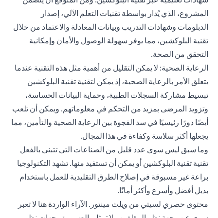
المشروع، الذي يُدار بواسطة تقنيات التعلم الآلي، إصدار
الدبلومات وشهادات التدريب وبيانات المعادلة والاعتماد من خلال
تقنية البلوكشين، مما يوفر سهولة الوصول والأمان وإمكانية
التحقق من الصحة.
الرعاية الصحية: لا يمكن التقليل من أهمية مثل هذه التقنية عندما
يتعلق الأمر بالرعاية الصحية، إذ يمكن لتقنية تقنية البلوكشين
تبسيط مشاركة السجلات الطبية، وحماية البيانات الحساسة،
وتزويد المرضى بمزيد من التحكم في معلوماتهم. ويمكن أن تلعب
أيضًا دورًا رئيسيًا في سد الفجوة بين الرعاية الصحية والتأمين، مما
يجعلها أكثر سلاسة وكفاءة في هذا المجال.
وما سبق ليس سوى عدد قليل من الصناعات التي تتبنى بالفعل
تقنية تقنية البلوكشين أو يمكن أن تستفيد منها. تشهد التكنولوجيا
براعة غير مسبوقة في إصلاح الطرق التقليدية للعمل باستخدام
بديل أفضل وأسرع وأكثر أمانًا.
محتوى حصري لسيتي من ويلث مينتور. الآراء الواردة هنا لا تعبر
سوى عن وجهة نظر المؤلفين ولا تمثل بالضرورة وجهات نظر