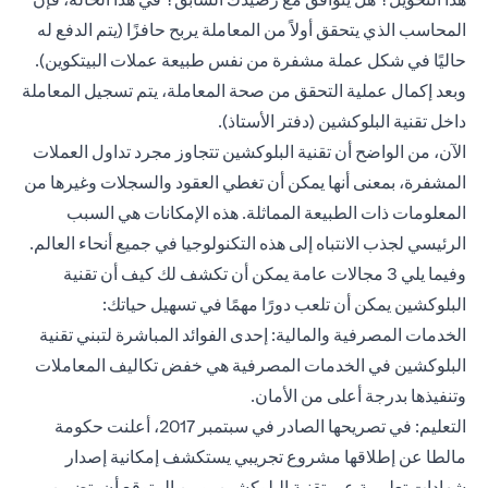
المحاسب الذي يتحقق أولاً من المعاملة يربح حافزًا (يتم الدفع له
حاليًا في شكل عملة مشفرة من نفس طبيعة عملات البيتكوين).
وبعد إكمال عملية التحقق من صحة المعاملة، يتم تسجيل المعاملة
داخل تقنية البلوكشين (دفتر الأستاذ).
الآن، من الواضح أن تقنية البلوكشين تتجاوز مجرد تداول العملات
المشفرة، بمعنى أنها يمكن أن تغطي العقود والسجلات وغيرها من
المعلومات ذات الطبيعة المماثلة. هذه الإمكانات هي السبب
الرئيسي لجذب الانتباه إلى هذه التكنولوجيا في جميع أنحاء العالم.
وفيما يلي 3 مجالات عامة يمكن أن تكشف لك كيف أن تقنية
البلوكشين يمكن أن تلعب دورًا مهمًا في تسهيل حياتك:
الخدمات المصرفية والمالية: إحدى الفوائد المباشرة لتبني تقنية
البلوكشين في الخدمات المصرفية هي خفض تكاليف المعاملات
وتنفيذها بدرجة أعلى من الأمان.
التعليم: في تصريحها الصادر في سبتمبر 2017، أعلنت حكومة
مالطا عن إطلاقها مشروع تجريبي يستكشف إمكانية إصدار
شهادات تعليمية عبر تقنية البلوكشين. ومن المتوقع أن يتضمن