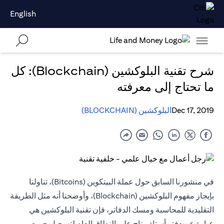
English
شرح تقنية البلوكشين (Blockchain): كل
ما تحتاج إلى معرفته
Dec 17, 2019
البلوكشين (BLOCKCHAIN)
في منشورنا السابق حول عملة البيتكوين (Bitcoins)، تناولنا
بإيجاز مفهوم البلوكشين (Blockchain)، وأوضحنا أنه مثل الطريقة
التقليدية للمحاسبة ومسك الدفاتر، فإن تقنية البلوكشين هي
عبارة عن دفتر أستاذ متاح على النطاق العام لتسجيل جميع