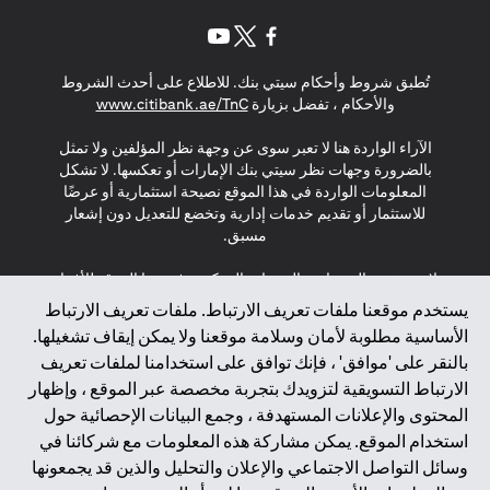
opens in a new tab
opens in a new tab
opens in a new tab
تُطبق شروط وأحكام سيتي بنك. للاطلاع على أحدث الشروط
s in a new tab
والأحكام ، تفضل بزيارة
www.citibank.ae/TnC
الآراء الواردة هنا لا تعبر سوى عن وجهة نظر المؤلفين ولا تمثل
بالضرورة وجهات نظر سيتي بنك الإمارات أو تعكسها. لا تشكل
المعلومات الواردة في هذا الموقع نصيحة استثمارية أو عرضًا
للاستثمار أو تقديم خدمات إدارية وتخضع للتعديل دون إشعار
مسبق.
لا يتم تقديم المنتجات والخدمات المذكورة في هذا الموقع للأفراد
المقيمين في الاتحاد الأوروبي أو المنطقة الاقتصادية الأوروبية أو
يستخدم موقعنا ملفات تعريف الارتباط. ملفات تعريف الارتباط
سويسرا أو غيرنسي أو جيرسي أو موناكو أو سان مارينو أو
الأساسية مطلوبة لأمان وسلامة موقعنا ولا يمكن إيقاف تشغيلها.
الفاتيكان أو جزيرة مان أو المملكة المتحدة أو خصوصية البيانات
بالنقر على 'موافق' ، فإنك توافق على استخدامنا لملفات تعريف
(لائحة حماية البيانات العامة \ قانون حماية البيانات الشخصية
الارتباط التسويقية لتزويدك بتجربة مخصصة عبر الموقع ، وإظهار
العامة \ قانون خصوصية نيوزيلندا). المحتوى الموجود في هذه
الصفحة ليس ولا ينبغي تفسيره على أنه عرض أو دعوة أو دعوة
المحتوى والإعلانات المستهدفة ، وجمع البيانات الإحصائية حول
لشراء أو بيع أي من المنتجات والخدمات المذكورة هنا لمثل هؤلاء
استخدام الموقع. يمكن مشاركة هذه المعلومات مع شركائنا في
الأفراد.
وسائل التواصل الاجتماعي والإعلان والتحليل والذين قد يجمعونها