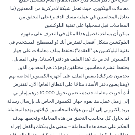
معاملات البيتكوين، حيث تعمل شبكة لامركزية من المعدنين (ما
يعادل المحاسبين في عملية مسك الدفاتر) على التحقق من
المعاملات قبل تسجيلها على تقنية البلوكشين.
يمكن أن يساعد تفصيل هذا المثال في التعرف على مفهوم
البلوكشين بشكل أفضل. لنفترض أنك (والمصطلح المستخدم في
تقنية البلوكشين هو "العقدة") تحتفظ بملف معاملات على جهاز
الكمبيوتر الخاص بك (هذا الملف هو دفتر الأستاذ). وفي المقابل،
يحتفظ عشرة محاسبين مختلفين (وهؤلاء هم المعدنين الذين
يخدمون شركتك) بنفس الملف على أجهزة الكمبيوتر الخاصة بهم
(وهنا يصبح دفتر الأستاذ متاحًا على النطاق العام) الآن، لنفترض
أنك أجريت معاملة جديدة تتضمن تحويل 10,000 درهم إماراتي
إلى زميل عمل. هنا يقوم جهاز الكمبيوتر الخاص بك بإرسال رسالة
بريد إلكتروني إلى كل من هؤلاء المحاسبين لإبلاغهم بهذه المعاملة.
ثم يحاول كل محاسب التحقق من هذه المعاملة وفحصها بهدف
الحكم على صحة هذه المعاملة – بمعنى هل يمكنك بالفعل إجراء
هذا التحويل؟ هل يتوافق مع رصيدك السابق؟ في هذا الحالة، فإن