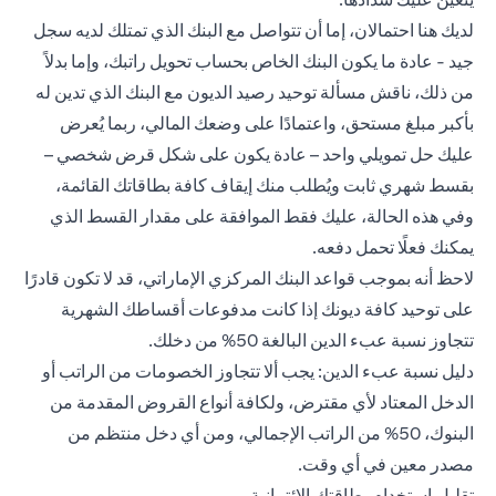
لديك هنا احتمالان، إما أن تتواصل مع البنك الذي تمتلك لديه سجل
جيد - عادة ما يكون البنك الخاص بحساب تحويل راتبك، وإما بدلاً
من ذلك، ناقش مسألة توحيد رصيد الديون مع البنك الذي تدين له
بأكبر مبلغ مستحق، واعتمادًا على وضعك المالي، ربما يُعرض
عليك حل تمويلي واحد – عادة يكون على شكل قرض شخصي –
بقسط شهري ثابت ويُطلب منك إيقاف كافة بطاقاتك القائمة،
وفي هذه الحالة، عليك فقط الموافقة على مقدار القسط الذي
يمكنك فعلًا تحمل دفعه.
لاحظ أنه بموجب قواعد البنك المركزي الإماراتي، قد لا تكون قادرًا
على توحيد كافة ديونك إذا كانت مدفوعات أقساطك الشهرية
تتجاوز نسبة عبء الدين البالغة 50% من دخلك.
دليل نسبة عبء الدين: يجب ألا تتجاوز الخصومات من الراتب أو
الدخل المعتاد لأي مقترض، ولكافة أنواع القروض المقدمة من
البنوك، 50% من الراتب الإجمالي، ومن أي دخل منتظم من
مصدر معين في أي وقت.
تقليل استخدام بطاقتك الائتمانية