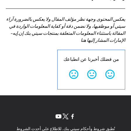
يعكس المحتوى وجهة نظر مؤلف المقال ولا يعكس بالضرورة آراء
سيتي أو موظفيها، ولا نضمن دقة أو كفاية المعلومات الواردة في
المقالة باستثناء المعلومات المتعلقة بمنتجات سيتي بنك إن.إيه-
الإمارات المشار إليها هنا
من فضلك أخبرنا عن انطباعك
(opens in a new tab)
(opens in a new tab)
(opens in a new tab)
تُطبق شروط وأحكام سيتي بنك. للاطلاع على أحدث الشروط