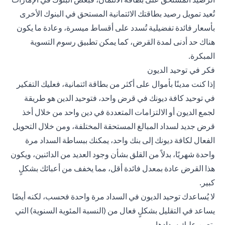
تُعيد تمويل رصيد بطاقتك الائتمانية المستحق في البنوك الأخرى
بأسعار فائدة تفضيلية تُسدد على أقساط ميسرة، وعادة ما يكون
هناك حد أدنى لمدة القرض، كما يمكن تطبيق رسوم التسوية
المبكرة.
فكر في توحيد الديون
إذا كنت مدينًا بأموال على أكثر من بطاقة ائتمانية، فعليك التفكير
في توحيد كافة ديونك في قرض واحد، فتوحيد الدين هو طريقة
لجمع الديون أو الالتزامات المتعددة في دين واحد من خلال أخذ
قرض جديد لسداد المبالغ المستحقة المختلفة، ومن خلال التحويل
الفعال لكافة ديونك إلى بنك واحد، يمكنك ببساطة السداد مرة
واحدة شهريًا، بدلاً من القلق بشأن وجود العديد من الدائنين، ويكون
هذا القرض عادة بمعدل فائدة أقل، مما يخفف من أعبائك بشكلٍ
كبير.
لا يُساعدك توحيد الديون في السداد مرة واحدة فحسب، لكنه أيضًا
يساعد في التقليل بشكلٍ فعال من (النسبة المئوية السنوية) التي
يتعين عليك سدادها.