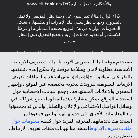
(opens in a new tab)
والأحكام ، تفضل بزيارة
www.citibank.ae/TnC
الآراء الواردة هنا لا تعبر سوى عن وجهة نظر المؤلفين ولا تمثل
بالضرورة وجهات نظر سيتي بنك الإمارات أو تعكسها. لا تشكل
المعلومات الواردة في هذا الموقع نصيحة استثمارية أو عرضًا
للاستثمار أو تقديم خدمات إدارية وتخضع للتعديل دون إشعار
مسبق.
لا يتم تقديم المنتجات والخدمات المذكورة في هذا الموقع للأفراد
المقيمين في الاتحاد الأوروبي أو المنطقة الاقتصادية الأوروبية أو
يستخدم موقعنا ملفات تعريف الارتباط. ملفات تعريف الارتباط
سويسرا أو غيرنسي أو جيرسي أو موناكو أو سان مارينو أو
الأساسية مطلوبة لأمان وسلامة موقعنا ولا يمكن إيقاف تشغيلها.
الفاتيكان أو جزيرة مان أو المملكة المتحدة أو خصوصية البيانات
بالنقر على 'موافق' ، فإنك توافق على استخدامنا لملفات تعريف
(لائحة حماية البيانات العامة \ قانون حماية البيانات الشخصية
الارتباط التسويقية لتزويدك بتجربة مخصصة عبر الموقع ، وإظهار
العامة \ قانون خصوصية نيوزيلندا). المحتوى الموجود في هذه
الصفحة ليس ولا ينبغي تفسيره على أنه عرض أو دعوة أو دعوة
المحتوى والإعلانات المستهدفة ، وجمع البيانات الإحصائية حول
لشراء أو بيع أي من المنتجات والخدمات المذكورة هنا لمثل هؤلاء
استخدام الموقع. يمكن مشاركة هذه المعلومات مع شركائنا في
الأفراد.
وسائل التواصل الاجتماعي والإعلان والتحليل والذين قد يجمعونها
مع المعلومات الأخرى التي قدمتها لهم أو التي جمعوها من
*GDPR – اللائحة العامة لحماية البيانات؛ * LGPD – Lei Geral de
استخدامك لخدماتهم. لمعرفة المزيد حول كيفية
معلومات حول
Proteção de Dados Pessoais ; *NZPA – قانون الخصوصية
النيوزيلندي
ملفات تعريف الارتباط
استخدامنا لبيانات ملفات تعريف الارتباط ،
تفضل بزيارة.