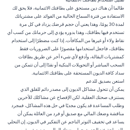
طالما أن هناك دين مستحق على بطاقتك الائتمانية، فلا يحق لك
الاستفادة من فترة السماح الخالية من الفوائد على مشترياتك
لمدة 30 يومًا، وهذا يعني أن حجم قرضك يزداد في كل مرة
تستخدم فيها بطاقتك، وهذا بدوره يؤدي إلى حرمانك من كسب أي
نقاط ولاء أو غيرها من المكافآت. إذا كنت مضطرًا إلى استخدام
بطاقتك، فاجعل استخدامها مقصورًا على الضروريات فقط
كمشتريات البقالة، وأدفع لأي شيء آخر عن طريق بطاقات
السحب المباشر أو التحويلات البنكية أو نقدًا إلى أن تتمكن من
سداد كافة الديون المستحقة على بطاقتك الائتمانية.
استعن بصديق للدعم
يمكن أن تتحول مشاكل الديون إلى مصدر دائم للقلق الذي
يستنزف صحتك العقلية. لكن الإفصاح عن مشاكلك للأخرين
وطلب المساعدة قد يكون مجديًا في حل هذه المشاكل، فمجرد
مناقشة وضعك المالي مع صديق أو فرد من العائلة يمكن أن
يساعد في تخفيف التوتر الناجم عن التفكير في الديون. إن التحلي
بالصراحة عند الحديث حول وضعك المالي مع صديق مقرب من