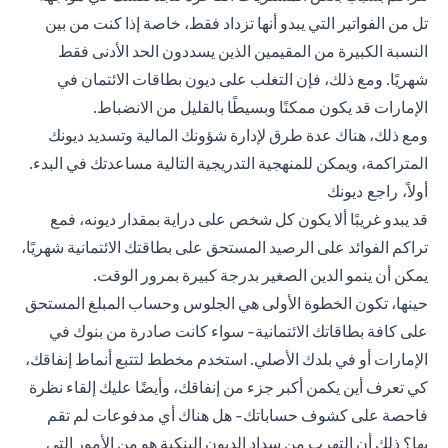
تل من الفواتير التي يبدو أنها تزداد فقط، خاصة إذا كنت من بين
النسبة الكبيرة من المقيمين الذين يسددون الحد الأدنى فقط
شهريًا. ومع ذلك، فإن التغلب على ديون بطاقات الائتمان في
الإمارات قد يكون ممكنًا وبسيطًا بالقليل من الانضباط.
ومع ذلك، هناك عدة طرق لإدارة شؤونك المالية وتسديد ديونك
المتراكمة، ويمكن للمنهجية التدريجية التالية مساعدتك في البدء.
أولاً، راجع ديونك
قد يبدو غريبًا ألا يكون كل شخص على دراية بمقدار ديونه، فمع
تراكم الفوائد على الرصيد المستحق على بطاقتك الائتمانية شهريًا،
يمكن أن ينمو الدين الصغير بدرجة كبيرة بمرور الوقت.
حينها، تكون الخطوة الأولى هي الجلوس وحساب المبلغ المستحق
على كافة بطاقاتك الائتمانية- سواء كانت صادرة من بنوك في
الإمارات أو في بلدك الأصلي. استخدم مخطط لتتبع أنماط إنفاقك،
كي تعرف أين يكمن أكبر جزء من إنفاقك، وأيضًا عليك إلقاء نظرة
فاحصة على كشوف حساباتك- هل هناك أي مدفوعات لم تقم
بها؟ ذلك أن التهرب من سداد الديون البنكية هو من الأمور التي