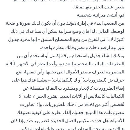
يتعين عليك الحذر منها تمامًا.
ثم، أنشئ ميزانية شخصية
من الصعب البدء في إدارة ديونك دون أن يكون لديك صورة واضحة
لوضعك المالي، لذا فان وضع ميزانية يمكن أن يساعدك في ذلك
كثيرًا. لا داعي للفزع من وقع المصطلح المنمق – إنها مجرد جدول
ميزانية لرصد دخلك ومصروفاتك بنظرة واحدة.
يمكنك إنشاء جدول باستخدام ورقة إكسل أو استخدم أي من
التطبيقات المالية الشخصية العديدة، وأعد النظر في الأشهر الثلاثة
المنصرمة لتعرف مصدر الأموال التي تجنيها وأين تنفقها، ضع
حرف ض (للضروريات) أو ك (للكماليات) – سيُساعدك هذا على
إبقاء الضروريات كالإيجار ومشتريات البقالة منفصلة عن
الكماليات كالملابس أو الأثاث الجديد. يقترح الخبراء عادة ألا
تُخصص أكثر من 50% من دخلك للضروريات، وإذا تجاوزت
مصروفاتك هذا المبلغ، فعليك إلقاء نظرة على كيفية تصنيفك
للأشياء، هل حددت ملابس العمل الجديدة كضروريات؟ وإذا كان
هناك دين مستحق السداد، فربما يتعين عليك إعادة التفكير.