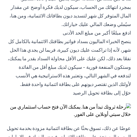
بمجرد انتهائك من الحساب، سيكون لديك فكرة أوضح عن مقدار
المال المتوفر كل شهر لتسديد ديون بطاقاتك الائتمانية، ومن هنا،
سيُملي وضعك المالي عليك خياراتك.
ادفع مبلغًا أكبر من مبلغ الحد الأدنى
ينصح الخبراء الماليون بسداد فواتير بطاقتك الائتمانية بالكامل كل
شهر، لأنه إذا تراكمت عليك ديون كبيرة، فربما لن يجدي هذا الحل
نفعًا بعد ذلك، لكن عليك على الأقل محاولة السداد بقدر ما يمكنك،
وستكون المنفعة فورية - سيكون لديك مبلغ أقل من الفائدة
لتدفعه في الشهر التالي، وتعتبر هذه الاستراتيجية هي الأنسب
لأولئك الذين تقتصر ديونهم على بطاقة ائتمانية واحدة فقط.
حوّل إلى بطاقة تحويل الرصيد
عوضًا عن ذلك، تسوق بحثًا عن بطاقة ائتمانية مزودة بخدمة تحويل
الرصيد المستحق على بطاقة الائتمان، فبعض البنوك في الإمارات