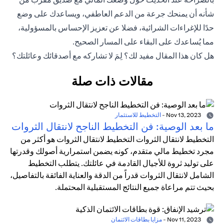
شأنه أن يمنحك جرعة من الدعم العاطفي، ويساعدك على وضع
حدًا للإغراءات الشرائية، فضلا عن تعزيز الإحساس بالمسؤولية،
مما يُساعدك على البقاء على المسار الصحيح.
هل كان هذا المقال مفيد لك؟ لِمَ لا تشاركه مع أصدقائك وعائلتك؟
مقالات ذات صلة
Nov 13, 2023
-
التخطيط للاستثمار
ما بعد الوصية: فن التخطيط الناجح لانتقال الثروات
التخطيط لانتقال الثروات التخطيط لانتقال الثروات هو أكثر من
مجرد تخطيط مالي متقدم، كونه يضمن استمرارية أصولك وقدرتها
على توليد ثروة للأجيال القادمة في عائلتك. يتطلب التخطيط
الشامل لانتقال الثروات قدراً من الدقة والعناية الفائقة بالتفاصيل،
بحيث تتم مراعاة جميع النتائج المستقبلية المحتملة.
Nov 11, 2023
-
مزايا بطاقات الائتمان