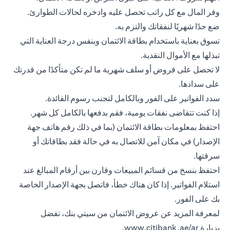
وفر المال مع كل راتب تحصل عليه وادخره لحالات الطوارئ.
ضع حدًا شهريًا لنفقاتك والتزم به.
تسوق بعناية باستخدام بطاقة الائتمان وبنفس درجة العناية التي
تبذلها مع الأموال النقدية.
لا تحصل على قروض أو سلف شهرية ما لم تكن متأكدًا من قدرتك
على سدادها.
سدد الفواتير على الفور وبالكامل لتجنب رسوم الفائدة.
إذا كنت تتقاضى نفقات يومية، فقم بدفعها بالكامل كل شهر.
احتفظ بمعلومات
بطاقة الائتمان
(بما في ذلك رقم هاتف جهة
الإصدار) في مكان آمن للاتصال به في حالة فقد بطاقاتك أو
سرقتها.
احتفظ بنسخ من قسائم المبيعات وقارن بين أرقام المبالغ عند
استلام الفواتير. إذا كان هناك خطأ، فاتصل بجهة الإصدار الخاصة
بك على الفور.
لمعرفة المزيد عن عروض الائتمان من سيتي بنك، تفضل
بزيارة
www.citibank.ae/ar
.