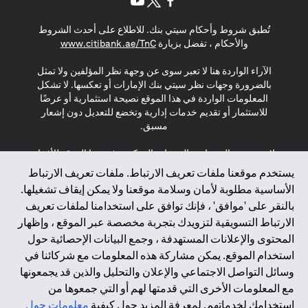
(opens in a new tab)
(opens in a new tab)
(opens in a new tab)
تُطبق شروط وأحكام سيتي بنك. للاطلاع على أحدث الشروط
(opens in a new tab)
والأحكام ، تفضل بزيارة
www.citibank.ae/TnC
الآراء الواردة هنا لا تعبر سوى عن وجهة نظر المؤلفين ولا تمثل
بالضرورة وجهات نظر سيتي بنك الإمارات أو تعكسها. لا تشكل
المعلومات الواردة في هذا الموقع نصيحة استثمارية أو عرضًا
للاستثمار أو تقديم خدمات إدارية وتخضع للتعديل دون إشعار
مسبق.
لا يتم تقديم المنتجات والخدمات المذكورة في هذا الموقع للأفراد
المقيمين في الاتحاد الأوروبي أو المنطقة الاقتصادية الأوروبية أو
يستخدم موقعنا ملفات تعريف الارتباط. ملفات تعريف الارتباط
سويسرا أو غيرنسي أو جيرسي أو موناكو أو سان مارينو أو
الأساسية مطلوبة لأمان وسلامة موقعنا ولا يمكن إيقاف تشغيلها.
الفاتيكان أو جزيرة مان أو المملكة المتحدة أو خصوصية البيانات
بالنقر على 'موافق' ، فإنك توافق على استخدامنا لملفات تعريف
(لائحة حماية البيانات العامة \ قانون حماية البيانات الشخصية
الارتباط التسويقية لتزويدك بتجربة مخصصة عبر الموقع ، وإظهار
العامة \ قانون خصوصية نيوزيلندا). المحتوى الموجود في هذه
الصفحة ليس ولا ينبغي تفسيره على أنه عرض أو دعوة أو دعوة
المحتوى والإعلانات المستهدفة ، وجمع البيانات الإحصائية حول
لشراء أو بيع أي من المنتجات والخدمات المذكورة هنا لمثل هؤلاء
استخدام الموقع. يمكن مشاركة هذه المعلومات مع شركائنا في
الأفراد.
وسائل التواصل الاجتماعي والإعلان والتحليل والذين قد يجمعونها
مع المعلومات الأخرى التي قدمتها لهم أو التي جمعوها من
*GDPR – اللائحة العامة لحماية البيانات؛ * LGPD – Lei Geral de
استخدامك لخدماتهم. لمعرفة المزيد حول كيفية
معلومات حول
Proteção de Dados Pessoais ; *NZPA – قانون الخصوصية