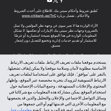
(opens in a new tab)
(opens in a new tab)
(opens in a new tab)
تُطبق شروط وأحكام سيتي بنك. للاطلاع على أحدث الشروط
(opens in a new tab)
والأحكام ، تفضل بزيارة
www.citibank.ae/TnC
الآراء الواردة هنا لا تعبر سوى عن وجهة نظر المؤلفين ولا تمثل
بالضرورة وجهات نظر سيتي بنك الإمارات أو تعكسها. لا تشكل
المعلومات الواردة في هذا الموقع نصيحة استثمارية أو عرضًا
للاستثمار أو تقديم خدمات إدارية وتخضع للتعديل دون إشعار
مسبق.
لا يتم تقديم المنتجات والخدمات المذكورة في هذا الموقع للأفراد
المقيمين في الاتحاد الأوروبي أو المنطقة الاقتصادية الأوروبية أو
يستخدم موقعنا ملفات تعريف الارتباط. ملفات تعريف الارتباط
سويسرا أو غيرنسي أو جيرسي أو موناكو أو سان مارينو أو
الأساسية مطلوبة لأمان وسلامة موقعنا ولا يمكن إيقاف تشغيلها.
الفاتيكان أو جزيرة مان أو المملكة المتحدة أو خصوصية البيانات
بالنقر على 'موافق' ، فإنك توافق على استخدامنا لملفات تعريف
(لائحة حماية البيانات العامة \ قانون حماية البيانات الشخصية
الارتباط التسويقية لتزويدك بتجربة مخصصة عبر الموقع ، وإظهار
العامة \ قانون خصوصية نيوزيلندا). المحتوى الموجود في هذه
الصفحة ليس ولا ينبغي تفسيره على أنه عرض أو دعوة أو دعوة
المحتوى والإعلانات المستهدفة ، وجمع البيانات الإحصائية حول
لشراء أو بيع أي من المنتجات والخدمات المذكورة هنا لمثل هؤلاء
استخدام الموقع. يمكن مشاركة هذه المعلومات مع شركائنا في
الأفراد.
وسائل التواصل الاجتماعي والإعلان والتحليل والذين قد يجمعونها
مع المعلومات الأخرى التي قدمتها لهم أو التي جمعوها من
*GDPR – اللائحة العامة لحماية البيانات؛ * LGPD – Lei Geral de
استخدامك لخدماتهم. لمعرفة المزيد حول كيفية
معلومات حول
Proteção de Dados Pessoais ; *NZPA – قانون الخصوصية