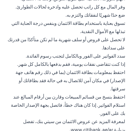
وفر المال مع كل راتب تحصل عليه وادخره لحالات الطوارئ.
ضع حدًا شهريًا لنفقاتك والتزم به.
تسوق بعناية باستخدام بطاقة الائتمان وبنفس درجة العناية التي
تبذلها مع الأموال النقدية.
لا تحصل على قروض أو سلف شهرية ما لم تكن متأكدًا من قدرتك
على سدادها.
سدد الفواتير على الفور وبالكامل لتجنب رسوم الفائدة.
إذا كنت تتقاضى نفقات يومية، فقم بدفعها بالكامل كل شهر.
احتفظ بمعلومات
بطاقة الائتمان
(بما في ذلك رقم هاتف جهة
الإصدار) في مكان آمن للاتصال به في حالة فقد بطاقاتك أو
سرقتها.
احتفظ بنسخ من قسائم المبيعات وقارن بين أرقام المبالغ عند
استلام الفواتير. إذا كان هناك خطأ، فاتصل بجهة الإصدار الخاصة
بك على الفور.
لمعرفة المزيد عن عروض الائتمان من سيتي بنك، تفضل
بزيارة
www.citibank.ae/ar
.