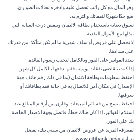
وفر المال مع كل راتب تحصل عليه وادخره لحالات الطوارئ.
ضع حدًا شهريًا لنفقاتك والتزم به.
تسوق بعناية باستخدام بطاقة الائتمان وبنفس درجة العناية التي
تبذلها مع الأموال النقدية.
لا تحصل على قروض أو سلف شهرية ما لم تكن متأكدًا من قدرتك
على سدادها.
سدد الفواتير على الفور وبالكامل لتجنب رسوم الفائدة.
إذا كنت تتقاضى نفقات يومية، فقم بدفعها بالكامل كل شهر.
احتفظ بمعلومات
بطاقة الائتمان
(بما في ذلك رقم هاتف جهة
الإصدار) في مكان آمن للاتصال به في حالة فقد بطاقاتك أو
سرقتها.
احتفظ بنسخ من قسائم المبيعات وقارن بين أرقام المبالغ عند
استلام الفواتير. إذا كان هناك خطأ، فاتصل بجهة الإصدار الخاصة
بك على الفور.
لمعرفة المزيد عن عروض الائتمان من سيتي بنك، تفضل
بزيارة
www.citibank.ae/ar
.