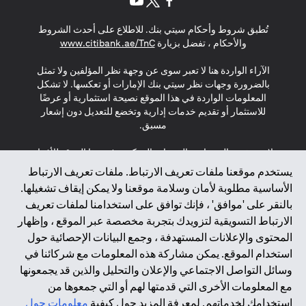
(opens in a new tab)
(opens in a new tab)
(opens in a new tab)
تُطبق شروط وأحكام سيتي بنك. للاطلاع على أحدث الشروط
(opens in a new tab)
والأحكام ، تفضل بزيارة
www.citibank.ae/TnC
الآراء الواردة هنا لا تعبر سوى عن وجهة نظر المؤلفين ولا تمثل
بالضرورة وجهات نظر سيتي بنك الإمارات أو تعكسها. لا تشكل
المعلومات الواردة في هذا الموقع نصيحة استثمارية أو عرضًا
للاستثمار أو تقديم خدمات إدارية وتخضع للتعديل دون إشعار
مسبق.
لا يتم تقديم المنتجات والخدمات المذكورة في هذا الموقع للأفراد
المقيمين في الاتحاد الأوروبي أو المنطقة الاقتصادية الأوروبية أو
يستخدم موقعنا ملفات تعريف الارتباط. ملفات تعريف الارتباط
سويسرا أو غيرنسي أو جيرسي أو موناكو أو سان مارينو أو
الأساسية مطلوبة لأمان وسلامة موقعنا ولا يمكن إيقاف تشغيلها.
الفاتيكان أو جزيرة مان أو المملكة المتحدة أو خصوصية البيانات
بالنقر على 'موافق' ، فإنك توافق على استخدامنا لملفات تعريف
(لائحة حماية البيانات العامة \ قانون حماية البيانات الشخصية
الارتباط التسويقية لتزويدك بتجربة مخصصة عبر الموقع ، وإظهار
العامة \ قانون خصوصية نيوزيلندا). المحتوى الموجود في هذه
الصفحة ليس ولا ينبغي تفسيره على أنه عرض أو دعوة أو دعوة
المحتوى والإعلانات المستهدفة ، وجمع البيانات الإحصائية حول
لشراء أو بيع أي من المنتجات والخدمات المذكورة هنا لمثل هؤلاء
استخدام الموقع. يمكن مشاركة هذه المعلومات مع شركائنا في
الأفراد.
وسائل التواصل الاجتماعي والإعلان والتحليل والذين قد يجمعونها
مع المعلومات الأخرى التي قدمتها لهم أو التي جمعوها من
*GDPR – اللائحة العامة لحماية البيانات؛ * LGPD – Lei Geral de
استخدامك لخدماتهم. لمعرفة المزيد حول كيفية
معلومات حول
Proteção de Dados Pessoais ; *NZPA – قانون الخصوصية