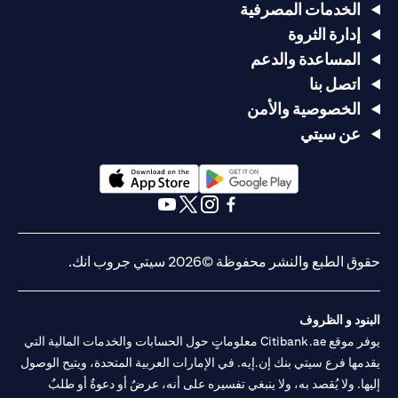
الخدمات المصرفية
إدارة الثروة
المساعدة والدعم
اتصل بنا
الخصوصية والأمن
عن سيتي
(opens in a new tab)
(opens in a new tab)
(opens in a new tab)
(opens in a new tab)
(opens in a new tab)
(opens in a new tab)
حقوق الطبع والنشر محفوظة ©2026 سيتي جروب انك.
البنود و الظروف
يوفر موقع Citibank.ae معلوماتٍ حول الحسابات والخدمات المالية التي
يقدمها فرع سيتي بنك إن.إيه. في الإمارات العربية المتحدة، ويتيح الوصول
إليها. ولا يُقصد به، ولا ينبغي تفسيره على أنه، عرضٌ أو دعوةٌ أو طلبٌ