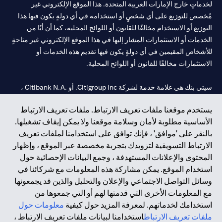
لخدماتٍ خارج الإمارات العربية المتحدة. هذا الموقع الإلكتروني غير
مُخصص للتوزيع على أي شخصٍ أو استخدامه في أي دولةٍ يكون فيها هذا
التوزيع أو الاستخدام مخالفًا للقانون أو اللوائح المحلية، كما أن أيًا من
الخدمات أو الاستثمارات المشار إليها في هذا الموقع الإلكتروني غير متاحةٍ
للأشخاص المقيمين في أي دولةٍ يكون فيها تقديم هذه الخدمات أو
الاستثمارات مخالفًا للقانون أو اللوائح المحلية.
سيتي بنك هي علامة خدمة لشركة Citigroup Inc. أو .Citibank N.A ،
مستخدمة ومسجلة في جميع أنحاء العالم.
يستخدم موقعنا ملفات تعريف الارتباط. ملفات تعريف الارتباط
الأساسية مطلوبة لأمان وسلامة موقعنا ولا يمكن إيقاف تشغيلها.
سيتي بنك إن. إيه. الإمارات مسجل لدى مصرف الإمارات المركزي تحت
بالنقر على 'موافق' ، فإنك توافق على استخدامنا لملفات تعريف
أرقام التراخيص 202563 لفرع الوصل في دبي، 531989 لفرع مول
الارتباط التسويقية لتزويدك بتجربة مخصصة عبر الموقع ، وإظهار
الإمارات في دبي، و
CN-1002019
لفرع أبوظبي. هاتف: 4000 311 04.
المحتوى والإعلانات المستهدفة ، وجمع البيانات الإحصائية حول
فرع سيتي بنك إن إيه - الإمارات العربية المتحدة مرخص من مصرف
استخدام الموقع. يمكن مشاركة هذه المعلومات مع شركائنا في
الإمارات العربية المتحدة المركزي كفرع لبنك أجنبي.
وسائل التواصل الاجتماعي والإعلان والتحليل والذين قد يجمعونها
سيتي بنك إن إيه الإمارات العربية المتحدة مرخص من هيئة الأوراق المالية
مع المعلومات الأخرى التي قدمتها لهم أو التي جمعوها من
والسلع في الإمارات العربية المتحدة ("SCA") للقيام بالنشاط المالي لـ أ)
استخدامك لخدماتهم. لمعرفة المزيد حول كيفية
معلومات حول
الاستشارات المالية والتعريف والترويج بموجب ترخيص رقم
ملفات تعريف الارتباط
استخدامنا لبيانات ملفات تعريف الارتباط ،
20200000097 ب) وسيط تداول في الأسواق الدولية بموجب ترخيص