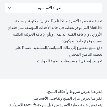
الفوائد الأساسية
تعد خطة حماية الأسرة منتجًا تأمينًا اختياريًا مكتوبة بواسطة
MetLife التي توفر تغطية في حالة الأحداث المؤسفة مثل فقدان
الأرواح ، والإعاقة الكلية الدائمة ، و/أو الإعاقة الجزئية الدائمة
بسبب وقوع حادث و يكون:
دفع مبلغ مقطوع إلى مالك السياسة/المستفيد اعتمادًا على
تغطية التأمين المختار.
تعويض إضافي للمصروفات الطبية للحوادث.
(opens in a new tab)
انقر هنا
لعرض شروط وأحكام المنتج.
(opens in a new tab)
انقر هنا
لعرض مزايا المنتج وتفاصيل الأقساط.
يتم توفير خطة حماية الأسرة من قبل شركة MetLife الأمريكية