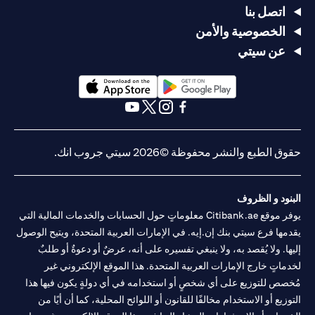
اتصل بنا
الخصوصية والأمن
عن سيتي
(opens in a new tab)
(opens in a new tab)
(opens in a new tab)
(opens in a new tab)
(opens in a new tab)
(opens in a new tab)
حقوق الطبع والنشر محفوظة ©2026 سيتي جروب انك.
البنود و الظروف
يوفر موقع Citibank.ae معلوماتٍ حول الحسابات والخدمات المالية التي
يقدمها فرع سيتي بنك إن.إيه. في الإمارات العربية المتحدة، ويتيح الوصول
إليها. ولا يُقصد به، ولا ينبغي تفسيره على أنه، عرضٌ أو دعوةٌ أو طلبٌ
لخدماتٍ خارج الإمارات العربية المتحدة. هذا الموقع الإلكتروني غير
مُخصص للتوزيع على أي شخصٍ أو استخدامه في أي دولةٍ يكون فيها هذا
التوزيع أو الاستخدام مخالفًا للقانون أو اللوائح المحلية، كما أن أيًا من