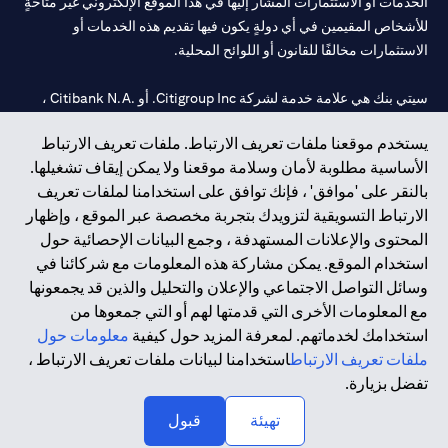
الخدمات أو الاستثمارات المشار إليها في هذا الموقع الإلكتروني غير متاحةٍ
للأشخاص المقيمين في أي دولةٍ يكون فيها تقديم هذه الخدمات أو
الاستثمارات مخالفًا للقانون أو اللوائح المحلية.
سيتي بنك هي علامة خدمة لشركة Citigroup Inc. أو .Citibank N.A ،
مستخدمة ومسجلة في جميع أنحاء العالم.
يستخدم موقعنا ملفات تعريف الارتباط. ملفات تعريف الارتباط
الأساسية مطلوبة لأمان وسلامة موقعنا ولا يمكن إيقاف تشغيلها.
سيتي بنك إن. إيه. الإمارات مسجل لدى مصرف الإمارات المركزي تحت
بالنقر على 'موافق' ، فإنك توافق على استخدامنا لملفات تعريف
أرقام التراخيص 202563 لفرع الوصل في دبي، 531989 لفرع مول
الارتباط التسويقية لتزويدك بتجربة مخصصة عبر الموقع ، وإظهار
الإمارات في دبي، و
CN-1002019
لفرع أبوظبي. هاتف: 4000 311 04.
المحتوى والإعلانات المستهدفة ، وجمع البيانات الإحصائية حول
فرع سيتي بنك إن إيه - الإمارات العربية المتحدة مرخص من مصرف
استخدام الموقع. يمكن مشاركة هذه المعلومات مع شركائنا في
الإمارات العربية المتحدة المركزي كفرع لبنك أجنبي.
وسائل التواصل الاجتماعي والإعلان والتحليل والذين قد يجمعونها
سيتي بنك إن إيه الإمارات العربية المتحدة مرخص من هيئة الأوراق المالية
مع المعلومات الأخرى التي قدمتها لهم أو التي جمعوها من
والسلع في الإمارات العربية المتحدة ("SCA") للقيام بالنشاط المالي لـ أ)
استخدامك لخدماتهم. لمعرفة المزيد حول كيفية
معلومات حول
الاستشارات المالية والتعريف والترويج بموجب ترخيص رقم
ملفات تعريف الارتباط
استخدامنا لبيانات ملفات تعريف الارتباط ،
20200000097 ب) وسيط تداول في الأسواق الدولية بموجب ترخيص
تفضل بزيارة.
رقم 20200000198 ج) إدارة المحافظ بموجب ترخيص رقم
20200000240 د) الحفظ بموجب ترخيص رقم 602003.
تهيئة
قبول
حقوق الطبع والنشر محفوظة ©2026 سيتي جروب انك.