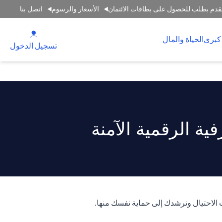
قدم بطلب للحصول على بطاقات الائتمان
الأسعار والرسوم
اتصل بنا
(opens in a new tab)
كبرى
الحياة والمال
(opens in a new tab)
تسجيل الدخول
ة الرقمية الآمنة
 الاحتيال ونرشدك إلى حماية نفسك منها.