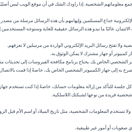
مع معلوماتهم الشخصية. إذا راودك الشك في أن موقع الويب ليس أصليًا، ف
لي الإلكترونية خداع المستلمين وإيهامهم بأن هذه الرسائل مرسلة من 
ئتمان. غالبًا ما تبدو هذه الرسائل حقيقية للغاية وستوجه المستخدمي
صية ولا تفتح رسائل البريد الإلكتروني الواردة من مرسلين لا تعرفهم.
كمبيوتر أو جهاز مشترك لا يمكن الوثوق به.
ر الشخصي الخاص بك. يحتاج برنامج مكافحة الفيروسات إلى تحديثات متك
 به إلى جهاز الكمبيوتر الشخصي الخاص بك، خاصةً إذا قمت بالاتصال م
 جلسة للتأكد من إزالة معلومات حسابك، خاصةً إذا كنت تستخدم جهاز ك
 شخصية فريدة من نوعها لشبكتك اللاسلكية.
ا تستخدم المعلومات الشخصية، مثل تاريخ الميلاد أو اسم الأم قبل الزوا
 صعوبات أو أمور غير طبيعية.