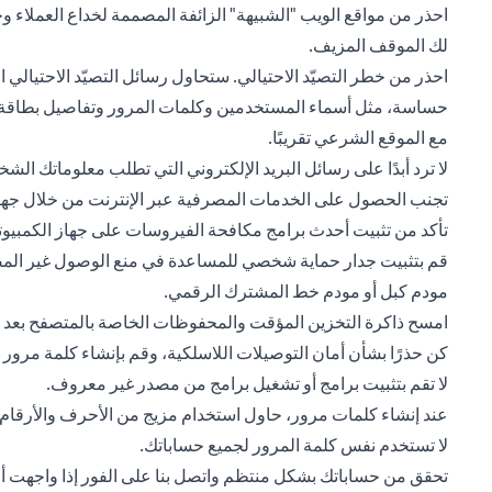
احذر من مواقع الويب "الشبيهة" الزائفة المصممة لخداع العملاء وج
لك الموقف المزيف.
احذر من خطر التصيّد الاحتيالي. ستحاول رسائل التصيّد الاحتيا
حساسة، مثل أسماء المستخدمين وكلمات المرور وتفاصيل بطاقة الا
مع الموقع الشرعي تقريبًا.
لا ترد أبدًا على رسائل البريد الإلكتروني التي تطلب معلوماتك الشخ
تجنب الحصول على الخدمات المصرفية عبر الإنترنت من خلال جهاز 
تأكد من تثبيت أحدث برامج مكافحة الفيروسات على جهاز الكمبيوت
قم بتثبيت جدار حماية شخصي للمساعدة في منع الوصول غير المصرح
مودم كبل أو مودم خط المشترك الرقمي.
امسح ذاكرة التخزين المؤقت والمحفوظات الخاصة بالمتصفح بعد كل
كن حذرًا بشأن أمان التوصيلات اللاسلكية، وقم بإنشاء كلمة مرور
لا تقم بتثبيت برامج أو تشغيل برامج من مصدر غير معروف.
عند إنشاء كلمات مرور، حاول استخدام مزيج من الأحرف والأرقام ول
لا تستخدم نفس كلمة المرور لجميع حساباتك.
تحقق من حساباتك بشكل منتظم واتصل بنا على الفور إذا واجهت أي