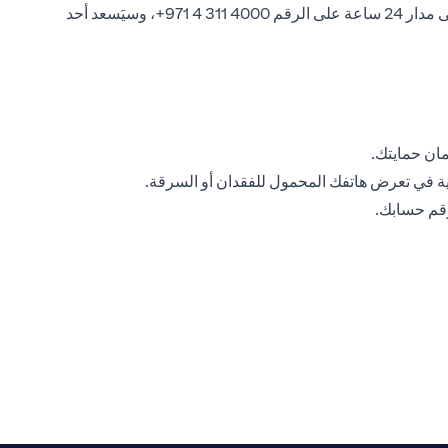
إذا ساورك الشك في أن بياناتك الأمنية الشخصية أو على الإنترنت قد تم اختراقها، فيرجى الاتصال بخدمة Citiphone المصرفية المتوفرة على مدار 24 ساعة على الرقم ‎+971 4 311 4000، وسيَسعد أحد
مان حمايتك.
ة في تعرض هاتفك المحمول للفقدان أو السرقة.
رقم حسابك.