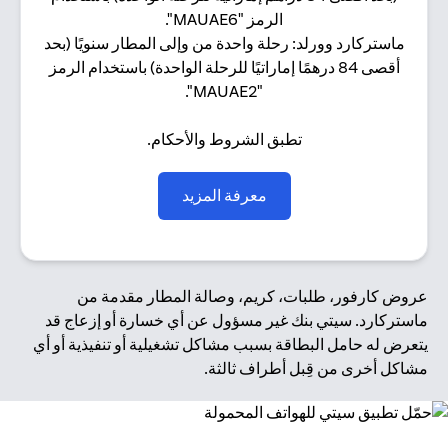
الرمز "MAUAE6".
ماستركارد وورلد: رحلة واحدة من وإلى المطار سنويًا (بحد
أقصى 84 درهمًا إماراتيًا للرحلة الواحدة) باستخدام الرمز
"MAUAE2".
تطبق الشروط والأحكام.
(opens in a new tab)
معرفة المزيد
عروض كارفور، طلبات، كريم، وصالة المطار مقدمة من
ماستركارد. سيتي بنك غير مسؤول عن أي خسارة أو إزعاج قد
يتعرض له حامل البطاقة بسبب مشاكل تشغيلية أو تنفيذية أو أي
مشاكل أخرى من قِبل أطراف ثالثة.