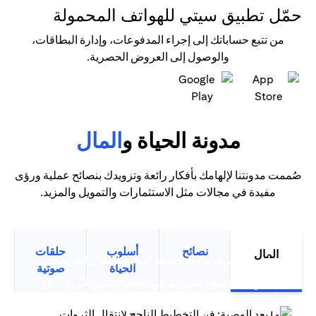
حمّل تطبيق سيتي للهواتف المحمولة
من تتبع حساباتك إلى إجراء المدفوعات، وإدارة البطاقات،
والوصول إلى العروض الحصرية.
(opens in a new tab)
(opens in a new tab)
مدونة الحياة و
المال
صُممت مدونتنا لإلهامك بأفكار رائعة وتزويدك بنصائح عملية ورؤى
مفيدة في مجالات مثل الاستثمارات والتمويل والمزيد.
نصائح
أسلوب
حلقات
المال
(opens in a new tab)
ما بعد الوصية: فن التخطيط الناجح لانتقال الثروات
الحياة
صوتية
سيتي بنك نصائح للحماية من الاحتيال عبر البريد
التخطيط لانتقال الثروات التخطيط لانتقال الثروات هو
(opens in a new tab)
(opens in a new tab)
الإلكتروني
أكثر من مجرد تخطيط مالي متقدم،...
(opens in a new tab)
ترشيد الإنفاق: قوة بطاقات الائتمان الذكية