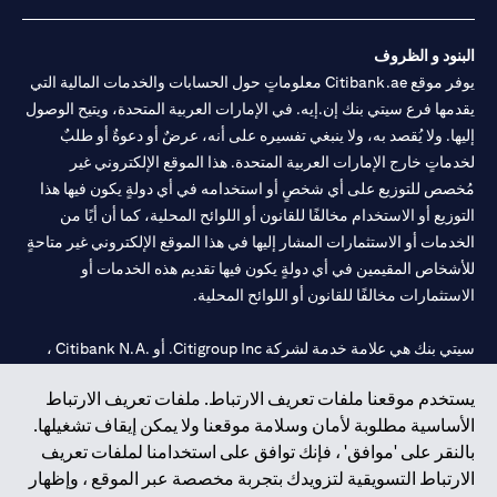
البنود و الظروف
يوفر موقع Citibank.ae معلوماتٍ حول الحسابات والخدمات المالية التي
يقدمها فرع سيتي بنك إن.إيه. في الإمارات العربية المتحدة، ويتيح الوصول
إليها. ولا يُقصد به، ولا ينبغي تفسيره على أنه، عرضٌ أو دعوةٌ أو طلبٌ
لخدماتٍ خارج الإمارات العربية المتحدة. هذا الموقع الإلكتروني غير
مُخصص للتوزيع على أي شخصٍ أو استخدامه في أي دولةٍ يكون فيها هذا
التوزيع أو الاستخدام مخالفًا للقانون أو اللوائح المحلية، كما أن أيًا من
الخدمات أو الاستثمارات المشار إليها في هذا الموقع الإلكتروني غير متاحةٍ
للأشخاص المقيمين في أي دولةٍ يكون فيها تقديم هذه الخدمات أو
الاستثمارات مخالفًا للقانون أو اللوائح المحلية.
سيتي بنك هي علامة خدمة لشركة Citigroup Inc. أو .Citibank N.A ،
مستخدمة ومسجلة في جميع أنحاء العالم.
يستخدم موقعنا ملفات تعريف الارتباط. ملفات تعريف الارتباط
الأساسية مطلوبة لأمان وسلامة موقعنا ولا يمكن إيقاف تشغيلها.
سيتي بنك إن. إيه. الإمارات مسجل لدى مصرف الإمارات المركزي تحت
بالنقر على 'موافق' ، فإنك توافق على استخدامنا لملفات تعريف
أرقام التراخيص 202563 لفرع الوصل في دبي، 531989 لفرع مول
الارتباط التسويقية لتزويدك بتجربة مخصصة عبر الموقع ، وإظهار
الإمارات في دبي، و
CN-1002019
لفرع أبوظبي. هاتف: 4000 311 04.