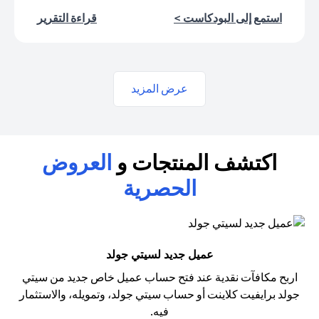
(opens in a new tab)
(opens in a new tab)
استمع إلى البودكاست >
قراءة التقرير
عرض المزيد
اكتشف المنتجات و
العروض
الحصرية
عميل جديد لسيتي جولد
اربح مكافآت نقدية عند فتح حساب عميل خاص جديد من سيتي
جولد
برايفيت كلاينت أو حساب سيتي جولد، وتمويله، والاستثمار
فيه.