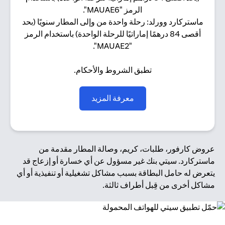
الرمز "MAUAE6".
ماستركارد وورلد: رحلة واحدة من وإلى المطار سنويًا (بحد
أقصى 84 درهمًا إماراتيًا للرحلة الواحدة) باستخدام الرمز
"MAUAE2".
تطبق الشروط والأحكام.
(opens in a new tab)
معرفة المزيد
عروض كارفور، طلبات، كريم، وصالة المطار مقدمة من
ماستركارد. سيتي بنك غير مسؤول عن أي خسارة أو إزعاج قد
يتعرض له حامل البطاقة بسبب مشاكل تشغيلية أو تنفيذية أو أي
مشاكل أخرى من قِبل أطراف ثالثة.