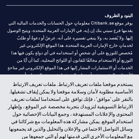
البنود و الظروف
يوفر موقع Citibank.ae معلوماتٍ حول الحسابات والخدمات المالية التي
يقدمها فرع سيتي بنك إن.إيه. في الإمارات العربية المتحدة، ويتيح الوصول
إليها. ولا يُقصد به، ولا ينبغي تفسيره على أنه، عرضٌ أو دعوةٌ أو طلبٌ
لخدماتٍ خارج الإمارات العربية المتحدة. هذا الموقع الإلكتروني غير
مُخصص للتوزيع على أي شخصٍ أو استخدامه في أي دولةٍ يكون فيها هذا
التوزيع أو الاستخدام مخالفًا للقانون أو اللوائح المحلية، كما أن أيًا من
الخدمات أو الاستثمارات المشار إليها في هذا الموقع الإلكتروني غير متاحةٍ
للأشخاص المقيمين في أي دولةٍ يكون فيها تقديم هذه الخدمات أو
الاستثمارات مخالفًا للقانون أو اللوائح المحلية.
يستخدم موقعنا ملفات تعريف الارتباط. ملفات تعريف الارتباط
الأساسية مطلوبة لأمان وسلامة موقعنا ولا يمكن إيقاف تشغيلها.
سيتي بنك هي علامة خدمة لشركة Citigroup Inc. أو .Citibank N.A ،
بالنقر على 'موافق' ، فإنك توافق على استخدامنا لملفات تعريف
مستخدمة ومسجلة في جميع أنحاء العالم.
الارتباط التسويقية لتزويدك بتجربة مخصصة عبر الموقع ، وإظهار
المحتوى والإعلانات المستهدفة ، وجمع البيانات الإحصائية حول
سيتي بنك إن. إيه. الإمارات مسجل لدى مصرف الإمارات المركزي تحت
استخدام الموقع. يمكن مشاركة هذه المعلومات مع شركائنا في
أرقام التراخيص 202563 لفرع الوصل في دبي، 531989 لفرع مول
وسائل التواصل الاجتماعي والإعلان والتحليل والذين قد يجمعونها
الإمارات في دبي، و
CN-1002019
لفرع أبوظبي. هاتف: 4000 311 04.
مع المعلومات الأخرى التي قدمتها لهم أو التي جمعوها من