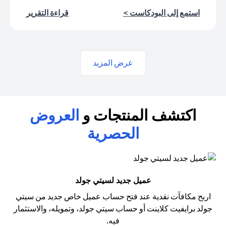
(opens in a new tab)
(opens in a new tab)
استمع إلى البودكاست >
قراءة التقرير
عرض المزيد
اكتشف المنتجات و
العروض
الحصرية
عميل جديد لسيتي جولد
اربح مكافآت نقدية عند فتح حساب عميل خاص جديد من سيتي
جولد
برايفيت كلاينت أو حساب سيتي جولد، وتمويله، والاستثمار
فيه.