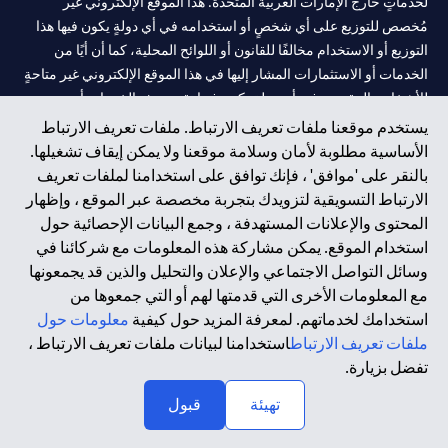
لخدماتٍ خارج الإمارات العربية المتحدة. هذا الموقع الإلكتروني غير
مُخصص للتوزيع على أي شخصٍ أو استخدامه في أي دولةٍ يكون فيها هذا
التوزيع أو الاستخدام مخالفًا للقانون أو اللوائح المحلية، كما أن أيًا من
الخدمات أو الاستثمارات المشار إليها في هذا الموقع الإلكتروني غير متاحةٍ
للأشخاص المقيمين في أي دولةٍ يكون فيها تقديم هذه الخدمات أو
الاستثمارات مخالفًا للقانون أو اللوائح المحلية.
يستخدم موقعنا ملفات تعريف الارتباط. ملفات تعريف الارتباط
الأساسية مطلوبة لأمان وسلامة موقعنا ولا يمكن إيقاف تشغيلها.
سيتي بنك هي علامة خدمة لشركة Citigroup Inc. أو .Citibank N.A ،
بالنقر على 'موافق' ، فإنك توافق على استخدامنا لملفات تعريف
مستخدمة ومسجلة في جميع أنحاء العالم.
الارتباط التسويقية لتزويدك بتجربة مخصصة عبر الموقع ، وإظهار
المحتوى والإعلانات المستهدفة ، وجمع البيانات الإحصائية حول
سيتي بنك إن. إيه. الإمارات مسجل لدى مصرف الإمارات المركزي تحت
استخدام الموقع. يمكن مشاركة هذه المعلومات مع شركائنا في
أرقام التراخيص 202563 لفرع الوصل في دبي، 531989 لفرع مول
وسائل التواصل الاجتماعي والإعلان والتحليل والذين قد يجمعونها
الإمارات في دبي، و CN-1002019 لفرع أبوظبي. هاتف: 4000 311 04.
مع المعلومات الأخرى التي قدمتها لهم أو التي جمعوها من
فرع سيتي بنك إن إيه - الإمارات العربية المتحدة مرخص من مصرف
استخدامك لخدماتهم. لمعرفة المزيد حول كيفية
معلومات حول
الإمارات العربية المتحدة المركزي كفرع لبنك أجنبي.
ملفات تعريف الارتباط
استخدامنا لبيانات ملفات تعريف الارتباط ،
سيتي بنك إن إيه الإمارات العربية المتحدة مرخص من هيئة الأوراق المالية
تفضل بزيارة.
والسلع في الإمارات العربية المتحدة ("SCA") للقيام بالنشاط المالي لـ أ)
تهيئة
قبول
الاستشارات المالية والتعريف والترويج بموجب ترخيص رقم
20200000097 ب) وسيط تداول في الأسواق الدولية بموجب ترخيص