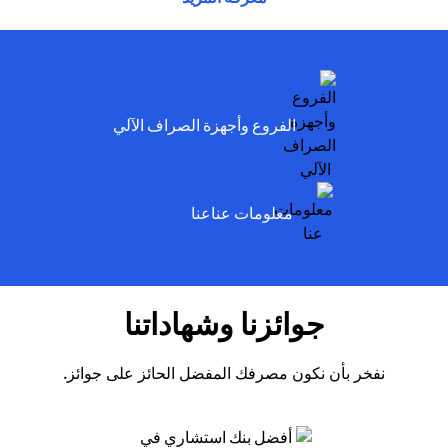
ens in a new tab
الفروع وأجهزة الصراف الآلي
ens in a new tab
معلومات عناعنا
جوائزنا وشهاداتنا
نفخر بأن نكون مصرفك المفضل الحائز على جوائز.