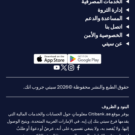
الخدمات المصرفية
إدارة الثروة
المساعدة والدعم
اتصل بنا
الخصوصية والأمن
عن سيتي
opens in a new tab
opens in a new tab
opens in a new tab
opens in a new tab
opens in a new tab
opens in a new tab
حقوق الطبع والنشر محفوظة ©2026 سيتي جروب انك.
البنود و الظروف
يوفر موقع Citibank.ae معلوماتٍ حول الحسابات والخدمات المالية التي
يقدمها فرع سيتي بنك إن.إيه. في الإمارات العربية المتحدة، ويتيح الوصول
إليها. ولا يُقصد به، ولا ينبغي تفسيره على أنه، عرضٌ أو دعوةٌ أو طلبٌ