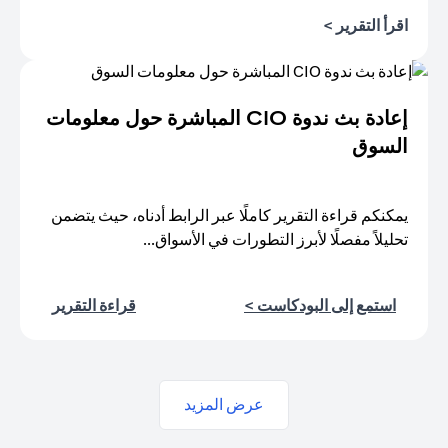
opens in a new tab
اقرأ التقرير >
إعادة بث ندوة CIO المباشرة حول معلومات
السوق
يمكنكم قراءة التقرير كاملًا عبر الرابط أدناه، حيث يتضمن
تحليلاً مفصلًا لأبرز التطورات في الأسواق...
new tab
new tab
استمع إلى البودكاست >
قراءة التقرير
عرض المزيد