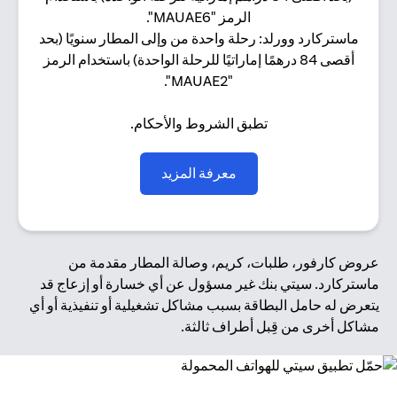
الرمز "MAUAE6".
ماستركارد وورلد: رحلة واحدة من وإلى المطار سنويًا (بحد
أقصى 84 درهمًا إماراتيًا للرحلة الواحدة) باستخدام الرمز
"MAUAE2".
تطبق الشروط والأحكام.
(opens in a new tab)
معرفة المزيد
عروض كارفور، طلبات، كريم، وصالة المطار مقدمة من
ماستركارد. سيتي بنك غير مسؤول عن أي خسارة أو إزعاج قد
يتعرض له حامل البطاقة بسبب مشاكل تشغيلية أو تنفيذية أو أي
مشاكل أخرى من قِبل أطراف ثالثة.