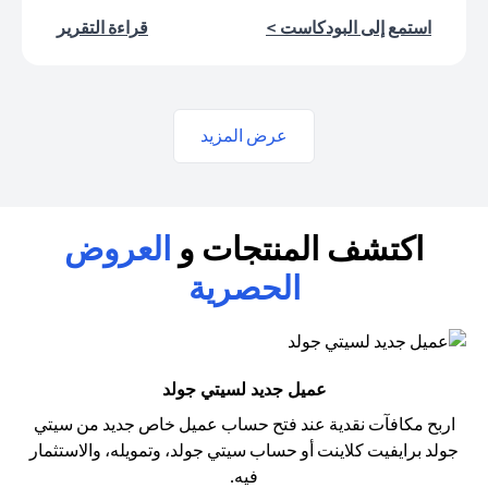
(opens in a new tab)
(opens in a new tab)
استمع إلى البودكاست >
قراءة التقرير
عرض المزيد
اكتشف المنتجات و
العروض
الحصرية
عميل جديد لسيتي جولد
اربح مكافآت نقدية عند فتح حساب عميل خاص جديد من سيتي
جولد
برايفيت كلاينت أو حساب سيتي جولد، وتمويله، والاستثمار
فيه.