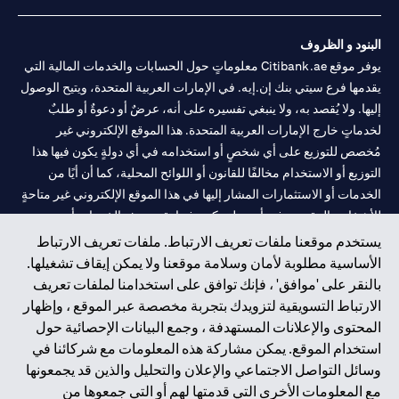
البنود و الظروف
يوفر موقع Citibank.ae معلوماتٍ حول الحسابات والخدمات المالية التي
يقدمها فرع سيتي بنك إن.إيه. في الإمارات العربية المتحدة، ويتيح الوصول
إليها. ولا يُقصد به، ولا ينبغي تفسيره على أنه، عرضٌ أو دعوةٌ أو طلبٌ
لخدماتٍ خارج الإمارات العربية المتحدة. هذا الموقع الإلكتروني غير
مُخصص للتوزيع على أي شخصٍ أو استخدامه في أي دولةٍ يكون فيها هذا
التوزيع أو الاستخدام مخالفًا للقانون أو اللوائح المحلية، كما أن أيًا من
الخدمات أو الاستثمارات المشار إليها في هذا الموقع الإلكتروني غير متاحةٍ
للأشخاص المقيمين في أي دولةٍ يكون فيها تقديم هذه الخدمات أو
الاستثمارات مخالفًا للقانون أو اللوائح المحلية.
يستخدم موقعنا ملفات تعريف الارتباط. ملفات تعريف الارتباط
الأساسية مطلوبة لأمان وسلامة موقعنا ولا يمكن إيقاف تشغيلها.
سيتي بنك هي علامة خدمة لشركة Citigroup Inc. أو .Citibank N.A ،
بالنقر على 'موافق' ، فإنك توافق على استخدامنا لملفات تعريف
مستخدمة ومسجلة في جميع أنحاء العالم.
الارتباط التسويقية لتزويدك بتجربة مخصصة عبر الموقع ، وإظهار
المحتوى والإعلانات المستهدفة ، وجمع البيانات الإحصائية حول
سيتي بنك إن. إيه. الإمارات مسجل لدى مصرف الإمارات المركزي تحت
استخدام الموقع. يمكن مشاركة هذه المعلومات مع شركائنا في
أرقام التراخيص 202563 لفرع الوصل في دبي، 531989 لفرع مول
وسائل التواصل الاجتماعي والإعلان والتحليل والذين قد يجمعونها
الإمارات في دبي، و
CN-1002019
لفرع أبوظبي. هاتف: 4000 311 04.
مع المعلومات الأخرى التي قدمتها لهم أو التي جمعوها من