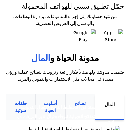
حمّل تطبيق سيتي للهواتف المحمولة
من تتبع حساباتك إلى إجراء المدفوعات، وإدارة البطاقات،
والوصول إلى العروض الحصرية.
(opens in a new tab)
(opens in a new tab)
مدونة الحياة و
المال
صُممت مدونتنا لإلهامك بأفكار رائعة وتزويدك بنصائح عملية ورؤى
مفيدة في مجالات مثل الاستثمارات والتمويل والمزيد.
نصائح
أسلوب
حلقات
المال
(opens in a new tab)
ما بعد الوصية: فن التخطيط الناجح لانتقال الثروات
الحياة
صوتية
سيتي بنك نصائح للحماية من الاحتيال عبر البريد
التخطيط لانتقال الثروات التخطيط لانتقال الثروات هو
(opens in a new tab)
(opens in a new tab)
الإلكتروني
أكثر من مجرد تخطيط مالي متقدم،...
(opens in a new tab)
ترشيد الإنفاق: قوة بطاقات الائتمان الذكية