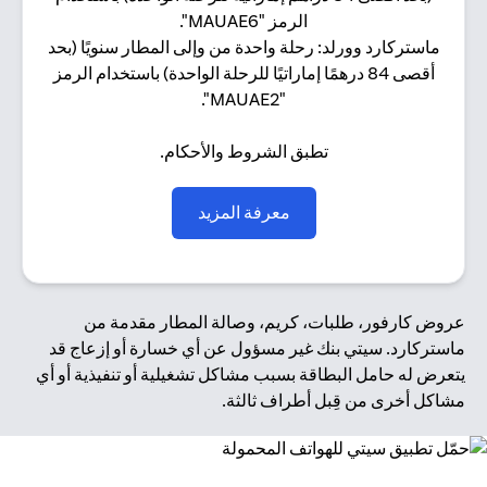
الرمز "MAUAE6".
ماستركارد وورلد: رحلة واحدة من وإلى المطار سنويًا (بحد
أقصى 84 درهمًا إماراتيًا للرحلة الواحدة) باستخدام الرمز
"MAUAE2".
تطبق الشروط والأحكام.
(opens in a new tab)
معرفة المزيد
عروض كارفور، طلبات، كريم، وصالة المطار مقدمة من
ماستركارد. سيتي بنك غير مسؤول عن أي خسارة أو إزعاج قد
يتعرض له حامل البطاقة بسبب مشاكل تشغيلية أو تنفيذية أو أي
مشاكل أخرى من قِبل أطراف ثالثة.