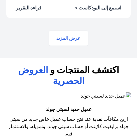
(opens in a new tab)
(opens in a new tab)
استمع إلى البودكاست >
قراءة التقرير
عرض المزيد
اكتشف المنتجات و
العروض
الحصرية
عميل جديد لسيتي جولد
اربح مكافآت نقدية عند فتح حساب عميل خاص جديد من سيتي
جولد
برايفيت كلاينت أو حساب سيتي جولد، وتمويله، والاستثمار
فيه.