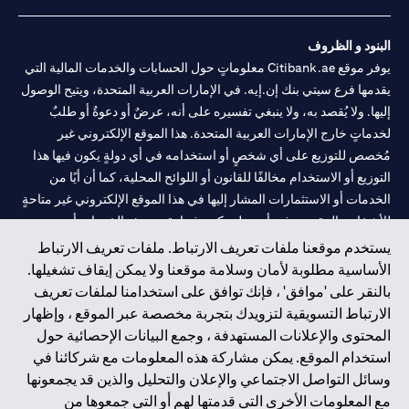
البنود و الظروف
يوفر موقع Citibank.ae معلوماتٍ حول الحسابات والخدمات المالية التي
يقدمها فرع سيتي بنك إن.إيه. في الإمارات العربية المتحدة، ويتيح الوصول
إليها. ولا يُقصد به، ولا ينبغي تفسيره على أنه، عرضٌ أو دعوةٌ أو طلبٌ
لخدماتٍ خارج الإمارات العربية المتحدة. هذا الموقع الإلكتروني غير
مُخصص للتوزيع على أي شخصٍ أو استخدامه في أي دولةٍ يكون فيها هذا
التوزيع أو الاستخدام مخالفًا للقانون أو اللوائح المحلية، كما أن أيًا من
الخدمات أو الاستثمارات المشار إليها في هذا الموقع الإلكتروني غير متاحةٍ
للأشخاص المقيمين في أي دولةٍ يكون فيها تقديم هذه الخدمات أو
الاستثمارات مخالفًا للقانون أو اللوائح المحلية.
يستخدم موقعنا ملفات تعريف الارتباط. ملفات تعريف الارتباط
الأساسية مطلوبة لأمان وسلامة موقعنا ولا يمكن إيقاف تشغيلها.
سيتي بنك هي علامة خدمة لشركة Citigroup Inc. أو .Citibank N.A ،
بالنقر على 'موافق' ، فإنك توافق على استخدامنا لملفات تعريف
مستخدمة ومسجلة في جميع أنحاء العالم.
الارتباط التسويقية لتزويدك بتجربة مخصصة عبر الموقع ، وإظهار
المحتوى والإعلانات المستهدفة ، وجمع البيانات الإحصائية حول
سيتي بنك إن. إيه. الإمارات مسجل لدى مصرف الإمارات المركزي تحت
استخدام الموقع. يمكن مشاركة هذه المعلومات مع شركائنا في
أرقام التراخيص 202563 لفرع الوصل في دبي، 531989 لفرع مول
وسائل التواصل الاجتماعي والإعلان والتحليل والذين قد يجمعونها
الإمارات في دبي، و
CN-1002019
لفرع أبوظبي. هاتف: 4000 311 04.
مع المعلومات الأخرى التي قدمتها لهم أو التي جمعوها من