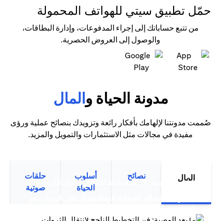
حمّل تطبيق سيتي للهواتف المحمولة
من تتبع حساباتك إلى إجراء المدفوعات، وإدارة البطاقات،
والوصول إلى العروض الحصرية.
(opens in a new tab)
(opens in a new tab)
مدونة الحياة و
المال
صُممت مدونتنا لإلهامك بأفكار رائعة وتزويدك بنصائح عملية ورؤى
مفيدة في مجالات مثل الاستثمارات والتمويل والمزيد.
نصائح
أسلوب
حلقات
المال
(opens in a new tab)
ما بعد الوصية: فن التخطيط الناجح لانتقال الثروات
الحياة
صوتية
سيتي بنك نصائح للحماية من الاحتيال عبر البريد
التخطيط لانتقال الثروات التخطيط لانتقال الثروات هو
(opens in a new tab)
(opens in a new tab)
الإلكتروني
أكثر من مجرد تخطيط مالي متقدم،...
(opens in a new tab)
ترشيد الإنفاق: قوة بطاقات الائتمان الذكية