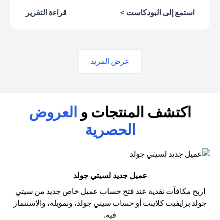
(opens in a new tab)
(opens in a new tab)
استمع إلى البودكاست >
قراءة التقرير
عرض المزيد
اكتشف المنتجات و
العروض
الحصرية
عميل جديد لسيتي جولد
اربح مكافآت نقدية عند فتح حساب عميل خاص جديد من سيتي
جولد
برايفيت كلاينت أو حساب سيتي جولد، وتمويله، والاستثمار
فيه.