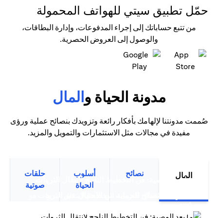
حمّل تطبيق سيتي للهواتف المحمولة
من تتبع حساباتك إلى إجراء المدفوعات، وإدارة البطاقات،
والوصول إلى العروض الحصرية.
(opens in a new tab)
(opens in a new tab)
مدونة الحياة و
المال
صُممت مدونتنا لإلهامك بأفكار رائعة وتزويدك بنصائح عملية ورؤى
مفيدة في مجالات مثل الاستثمارات والتمويل والمزيد.
نصائح
أسلوب
حلقات
المال
(opens in a new tab)
ما بعد الوصية: فن التخطيط الناجح لانتقال الثروات
الحياة
صوتية
سيتي بنك نصائح للحماية من الاحتيال عبر البريد
التخطيط لانتقال الثروات التخطيط لانتقال الثروات هو
(opens in a new tab)
(opens in a new tab)
الإلكتروني
أكثر من مجرد تخطيط مالي متقدم،...
(opens in a new tab)
ترشيد الإنفاق: قوة بطاقات الائتمان الذكية