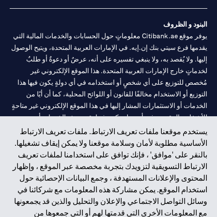
البنود و الظروف
يوفر موقع Citibank.ae معلوماتٍ حول الحسابات والخدمات المالية التي
يقدمها فرع سيتي بنك إن.إيه. في الإمارات العربية المتحدة، ويتيح الوصول
إليها. ولا يُقصد به، ولا ينبغي تفسيره على أنه، عرضٌ أو دعوةٌ أو طلبٌ
لخدماتٍ خارج الإمارات العربية المتحدة. هذا الموقع الإلكتروني غير
مُخصص للتوزيع على أي شخصٍ أو استخدامه في أي دولةٍ يكون فيها هذا
التوزيع أو الاستخدام مخالفًا للقانون أو اللوائح المحلية، كما أن أيًا من
الخدمات أو الاستثمارات المشار إليها في هذا الموقع الإلكتروني غير متاحةٍ
للأشخاص المقيمين في أي دولةٍ يكون فيها تقديم هذه الخدمات أو
الاستثمارات مخالفًا للقانون أو اللوائح المحلية.
يستخدم موقعنا ملفات تعريف الارتباط. ملفات تعريف الارتباط
الأساسية مطلوبة لأمان وسلامة موقعنا ولا يمكن إيقاف تشغيلها.
سيتي بنك هي علامة خدمة لشركة Citigroup Inc. أو .Citibank N.A ،
بالنقر على 'موافق' ، فإنك توافق على استخدامنا لملفات تعريف
مستخدمة ومسجلة في جميع أنحاء العالم.
الارتباط التسويقية لتزويدك بتجربة مخصصة عبر الموقع ، وإظهار
المحتوى والإعلانات المستهدفة ، وجمع البيانات الإحصائية حول
سيتي بنك إن. إيه. الإمارات مسجل لدى مصرف الإمارات المركزي تحت
استخدام الموقع. يمكن مشاركة هذه المعلومات مع شركائنا في
أرقام التراخيص 202563 لفرع الوصل في دبي، 531989 لفرع مول
وسائل التواصل الاجتماعي والإعلان والتحليل والذين قد يجمعونها
الإمارات في دبي، و
CN-1002019
لفرع أبوظبي. هاتف: 4000 311 04.
مع المعلومات الأخرى التي قدمتها لهم أو التي جمعوها من