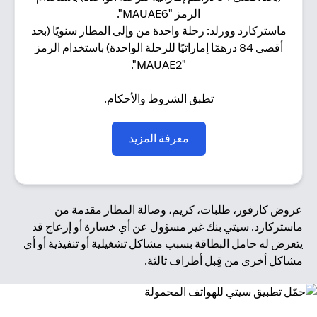
الرمز "MAUAE6".
ماستركارد وورلد: رحلة واحدة من وإلى المطار سنويًا (بحد
أقصى 84 درهمًا إماراتيًا للرحلة الواحدة) باستخدام الرمز
"MAUAE2".
تطبق الشروط والأحكام.
(opens in a new tab)
معرفة المزيد
عروض كارفور، طلبات، كريم، وصالة المطار مقدمة من
ماستركارد. سيتي بنك غير مسؤول عن أي خسارة أو إزعاج قد
يتعرض له حامل البطاقة بسبب مشاكل تشغيلية أو تنفيذية أو أي
مشاكل أخرى من قِبل أطراف ثالثة.