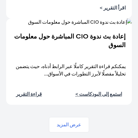
opens in a new tab
اقرأ التقرير >
إعادة بث ندوة CIO المباشرة حول معلومات
السوق
يمكنكم قراءة التقرير كاملًا عبر الرابط أدناه، حيث يتضمن
تحليلاً مفصلًا لأبرز التطورات في الأسواق...
new tab
new tab
استمع إلى البودكاست >
قراءة التقرير
عرض المزيد