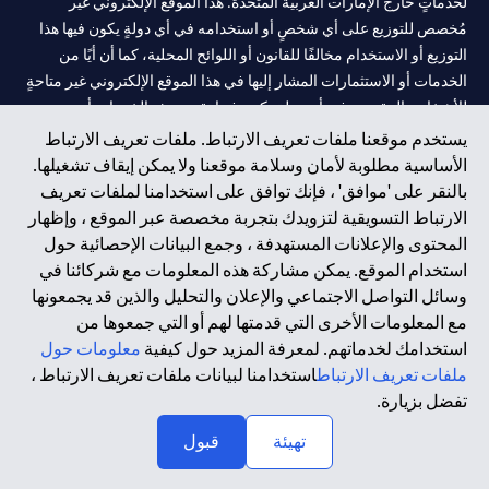
لخدماتٍ خارج الإمارات العربية المتحدة. هذا الموقع الإلكتروني غير
مُخصص للتوزيع على أي شخصٍ أو استخدامه في أي دولةٍ يكون فيها هذا
التوزيع أو الاستخدام مخالفًا للقانون أو اللوائح المحلية، كما أن أيًا من
الخدمات أو الاستثمارات المشار إليها في هذا الموقع الإلكتروني غير متاحةٍ
للأشخاص المقيمين في أي دولةٍ يكون فيها تقديم هذه الخدمات أو
الاستثمارات مخالفًا للقانون أو اللوائح المحلية.
يستخدم موقعنا ملفات تعريف الارتباط. ملفات تعريف الارتباط
الأساسية مطلوبة لأمان وسلامة موقعنا ولا يمكن إيقاف تشغيلها.
سيتي بنك هي علامة خدمة لشركة Citigroup Inc. أو .Citibank N.A ،
بالنقر على 'موافق' ، فإنك توافق على استخدامنا لملفات تعريف
مستخدمة ومسجلة في جميع أنحاء العالم.
الارتباط التسويقية لتزويدك بتجربة مخصصة عبر الموقع ، وإظهار
المحتوى والإعلانات المستهدفة ، وجمع البيانات الإحصائية حول
سيتي بنك إن. إيه. الإمارات مسجل لدى مصرف الإمارات المركزي تحت
استخدام الموقع. يمكن مشاركة هذه المعلومات مع شركائنا في
أرقام التراخيص 202563 لفرع الوصل في دبي، 531989 لفرع مول
وسائل التواصل الاجتماعي والإعلان والتحليل والذين قد يجمعونها
الإمارات في دبي، و CN-1002019 لفرع أبوظبي. هاتف: 4000 311 04.
مع المعلومات الأخرى التي قدمتها لهم أو التي جمعوها من
فرع سيتي بنك إن إيه - الإمارات العربية المتحدة مرخص من مصرف
استخدامك لخدماتهم. لمعرفة المزيد حول كيفية
معلومات حول
الإمارات العربية المتحدة المركزي كفرع لبنك أجنبي.
ملفات تعريف الارتباط
استخدامنا لبيانات ملفات تعريف الارتباط ،
سيتي بنك إن إيه الإمارات العربية المتحدة مرخص من هيئة الأوراق المالية
تفضل بزيارة.
والسلع في الإمارات العربية المتحدة ("SCA") للقيام بالنشاط المالي لـ أ)
تهيئة
قبول
الاستشارات المالية والتعريف والترويج بموجب ترخيص رقم
20200000097 ب) وسيط تداول في الأسواق الدولية بموجب ترخيص