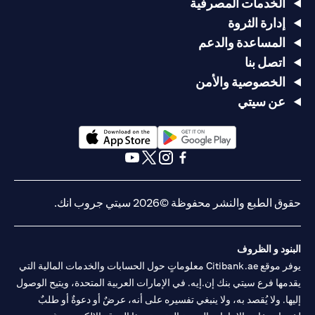
الخدمات المصرفية
إدارة الثروة
المساعدة والدعم
اتصل بنا
الخصوصية والأمن
عن سيتي
opens in a new tab
opens in a new tab
opens in a new tab
opens in a new tab
opens in a new tab
opens in a new tab
حقوق الطبع والنشر محفوظة ©2026 سيتي جروب انك.
البنود و الظروف
يوفر موقع Citibank.ae معلوماتٍ حول الحسابات والخدمات المالية التي
يقدمها فرع سيتي بنك إن.إيه. في الإمارات العربية المتحدة، ويتيح الوصول
إليها. ولا يُقصد به، ولا ينبغي تفسيره على أنه، عرضٌ أو دعوةٌ أو طلبٌ