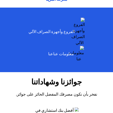
ens in a new tab
الفروع وأجهزة الصراف الآلي
ens in a new tab
معلومات عناعنا
جوائزنا وشهاداتنا
نفخر بأن نكون مصرفك المفضل الحائز على جوائز.