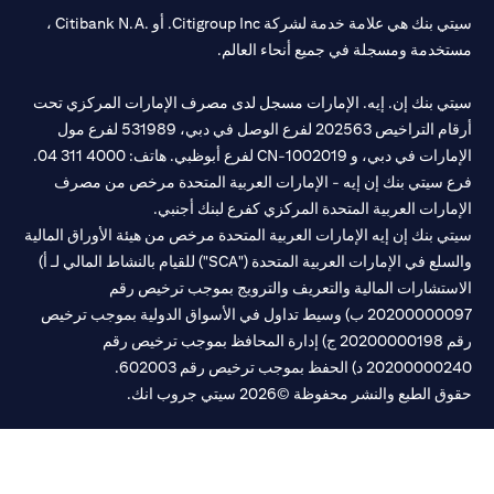
سيتي بنك هي علامة خدمة لشركة Citigroup Inc. أو .Citibank N.A ،
خدمة ومسجلة في جميع أنحاء العالم.
تي بنك إن. إيه. الإمارات مسجل لدى مصرف الإمارات المركزي تحت
أرقام التراخيص 202563 لفرع الوصل في دبي، 531989 لفرع مول
مارات في دبي، و
CN-1002019
لفرع أبوظبي. هاتف: 4000 311 04.
 سيتي بنك إن إيه - الإمارات العربية المتحدة مرخص من مصرف
مارات العربية المتحدة المركزي كفرع لبنك أجنبي.
ي بنك إن إيه الإمارات العربية المتحدة مرخص من هيئة الأوراق المالية
والسلع في الإمارات العربية المتحدة ("SCA") للقيام بالنشاط المالي لـ أ)
ستشارات المالية والتعريف والترويج بموجب ترخيص رقم
20200000097 ب) وسيط تداول في الأسواق الدولية بموجب ترخيص
رقم 20200000198 ج) إدارة المحافظ بموجب ترخيص رقم
20200 د) الحفظ بموجب ترخيص رقم 602003.
 الطبع والنشر محفوظة ©2026 سيتي جروب انك.