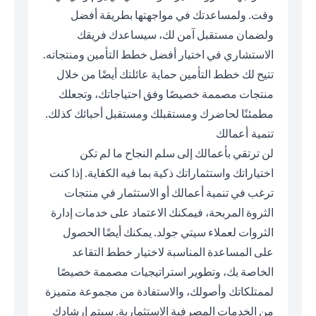
وقت. ولمساعدتك في مواجهتها بطريقة أفضل
ولضمان مستقبل آمن لك، سيساعدك فريقك
الاستشاري في اختيار أفضل خطط التأمين ومنتجاته.
تتيح لك خطط التأمين حماية عائلتك أيضًا من خلال
منتجات مصممة خصيصًا وفق احتياجاتك، وتجعلك
مطمئنًا لحاضرك ومستقبلك ومستقبل أحبائك كذلك.
تنمية أعمالك
لن ترتقي بأعمالك إلى سلم النجاح ما لم تكن
اختياراتك واستثماراتك ذكية بما فيه الكفاية. إذا كنت
ترغب في تنمية أعمالك أو الاستثمار في منتجات
الثروة المربحة، فيمكنك الاعتماد على خدمات إدارة
الثروات لعملاء سيتي جولد. يمكنك أيضًا الحصول
على المساعدة المناسبة لاختيار خطط التقاعد
الخاصة بك، وتطوير استراتيجيات مصممة خصيصًا
لممتلكاتك وأصولك، والاستفادة من مجموعة متميزة
من الخدمات المصرفية الاستثمارية. سيتم إرشادك