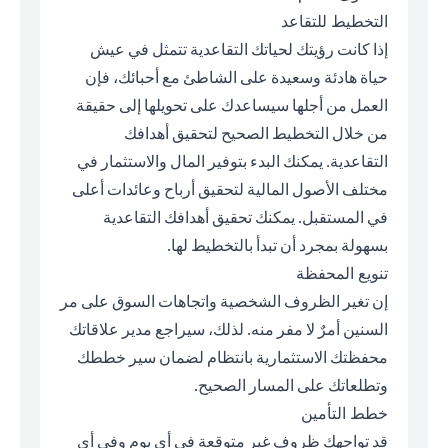
التخطيط للتقاعد
إذا كانت رؤيتك لحياتك التقاعدية تتمثل في عيش
حياة هادئة وسعيدة على الشاطئ مع أحبائك، فإن
العمل من أجلها سيساعدك على تحويلها إلى حقيقة
من خلال التخطيط الصحيح لتحقيق أهدافك
التقاعدية. يمكنك البدء بتوفير المال والاستثمار في
مختلف الأصول المالية لتحقيق أرباح وعائدات أعلى
في المستقبل. يمكنك تحقيق أهدافك التقاعدية
بسهولة بمجرد أن تبدأ بالتخطيط لها.
تنويع المحفظة
إن تغير الظروف الشخصية واتجاهات السوق على مر
السنين أمرٌ لا مفر منه. لذلك، سيراجع مدير علاقاتك
محفظتك الاستثمارية بانتظام لضمان سير خططك
وتطلعاتك على المسار الصحيح.
خطط التأمين
قد تواجهك ظروف غير متوقعة في أي يوم وفي أي