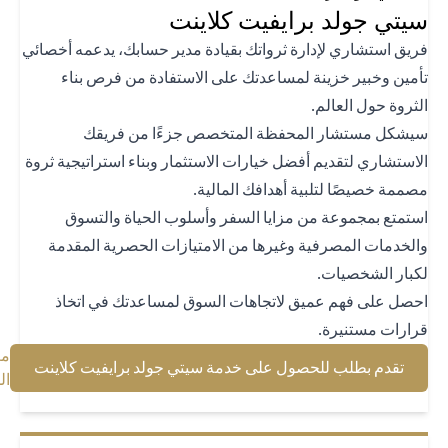
تي جولد برايفيت كلاينت
يق استشاري لإدارة ثرواتك بقيادة مدير حسابك، يدعمه أخصائي
مين وخبير خزينة لمساعدتك على الاستفادة من فرص بناء
ثروة حول العالم.
شكل مستشار المحفظة المتخصص جزءًا من فريقك
استشاري لتقديم أفضل خيارات الاستثمار وبناء استراتيجية ثروة
ممة خصيصًا لتلبية أهدافك المالية.
تمتع بمجموعة من مزايا السفر وأسلوب الحياة والتسوق
لخدمات المصرفية وغيرها من الامتيازات الحصرية المقدمة
بار الشخصيات.
صل على فهم عميق لاتجاهات السوق لمساعدتك في اتخاذ
ارات مستنيرة.
معرفة
(opens in a new tab)
تقدم بطلب للحصول على خدمة سيتي جولد برايفيت كلاينت
(opens in a new tab)
المزيد