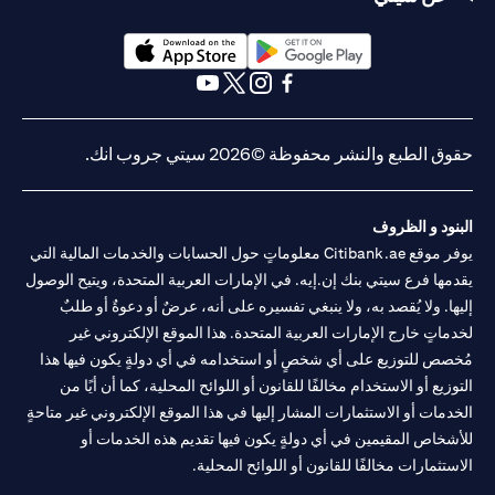
(opens in a new tab)
(opens in a new tab)
(opens in a new tab)
(opens in a new tab)
(opens in a new tab)
(opens in a new tab)
ق الطبع والنشر محفوظة ©2026 سيتي جروب انك.
نود و الظروف
يوفر موقع Citibank.ae معلوماتٍ حول الحسابات والخدمات المالية التي
مها فرع سيتي بنك إن.إيه. في الإمارات العربية المتحدة، ويتيح الوصول
ها. ولا يُقصد به، ولا ينبغي تفسيره على أنه، عرضٌ أو دعوةٌ أو طلبٌ
ماتٍ خارج الإمارات العربية المتحدة. هذا الموقع الإلكتروني غير
صص للتوزيع على أي شخصٍ أو استخدامه في أي دولةٍ يكون فيها هذا
وزيع أو الاستخدام مخالفًا للقانون أو اللوائح المحلية، كما أن أيًا من
دمات أو الاستثمارات المشار إليها في هذا الموقع الإلكتروني غير متاحةٍ
شخاص المقيمين في أي دولةٍ يكون فيها تقديم هذه الخدمات أو
ستثمارات مخالفًا للقانون أو اللوائح المحلية.