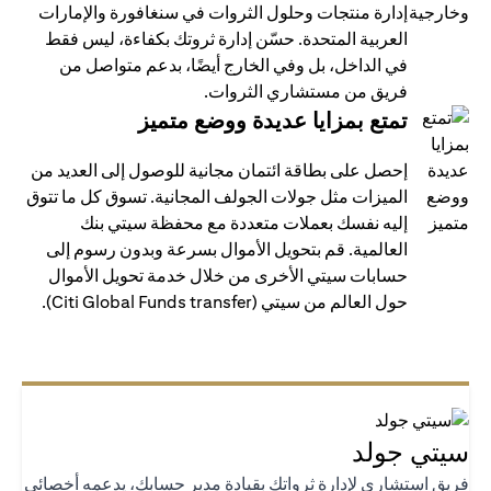
إدارة منتجات وحلول الثروات في سنغافورة والإمارات
العربية المتحدة. حسّن إدارة ثروتك بكفاءة، ليس فقط
في الداخل، بل وفي الخارج أيضًا، بدعم متواصل من
فريق من مستشاري الثروات.
تمتع بمزايا عديدة ووضع متميز
إحصل على بطاقة ائتمان مجانية للوصول إلى العديد من
الميزات مثل جولات الجولف المجانية. تسوق كل ما تتوق
إليه نفسك بعملات متعددة مع محفظة سيتي بنك
العالمية. قم بتحويل الأموال بسرعة وبدون رسوم إلى
حسابات سيتي الأخرى من خلال خدمة تحويل الأموال
حول العالم من سيتي (Citi Global Funds transfer).
تي جولد
يق استشاري لإدارة ثرواتك بقيادة مدير حسابك، يدعمه أخصائي