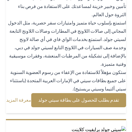
مين وخبير خزينة لمساعدتك على الاستفادة من فرص بناء
ثروة حول العالم.
تمتع بإسلوب حياة متميز وامتيازات سفر حصرية، مثل الدخول
مجاني إلى صالات اللاونج في المطارات وصالات اللاونج التابعة
يتي جولد. استمتع بخدمات الواي فاي في أي صالة لاونج
دمة صف السيارات في اللاونج التابع لسيتي جولد في دبي،
لإضافة إلى تشكيلة من المرطبات المنعشة، وفقرات موسيقية
نية متميزة.
كون مؤهلاً للاستفادة من الإعفاء من رسوم العضوية السنوية
ى جميع بطاقات سيتي في الإمارات العربية المتحدة (باستثناء
تي ألتيما وسيتي بريستيج).
(opens in a new tab)
(opens in a new tab)
تقدم بطلب للحصول على بطاقة سيتي جولد
معرفة المزيد