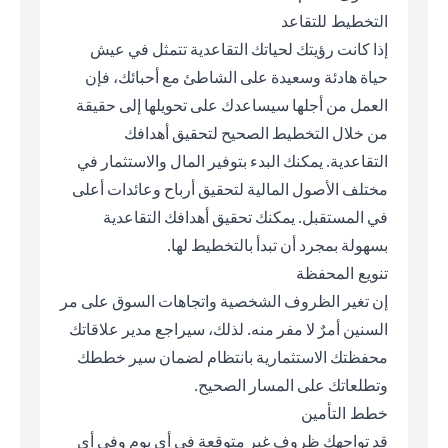
التخطيط للتقاعد
إذا كانت رؤيتك لحياتك التقاعدية تتمثل في عيش
حياة هادئة وسعيدة على الشاطئ مع أحبائك، فإن
العمل من أجلها سيساعدك على تحويلها إلى حقيقة
من خلال التخطيط الصحيح لتحقيق أهدافك
التقاعدية. يمكنك البدء بتوفير المال والاستثمار في
مختلف الأصول المالية لتحقيق أرباح وعائدات أعلى
في المستقبل. يمكنك تحقيق أهدافك التقاعدية
بسهولة بمجرد أن تبدأ بالتخطيط لها.
تنويع المحفظة
إن تغير الظروف الشخصية واتجاهات السوق على مر
السنين أمرٌ لا مفر منه. لذلك، سيراجع مدير علاقاتك
محفظتك الاستثمارية بانتظام لضمان سير خططك
وتطلعاتك على المسار الصحيح.
خطط التأمين
قد تواجهك ظروف غير متوقعة في أي يوم وفي أي