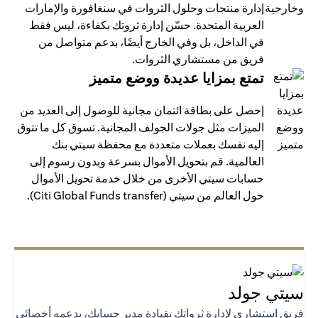
إدارة منتجات وحلول الثروات في سنغافورة والإمارات
العربية المتحدة. حسّن إدارة ثروتك بكفاءة، ليس فقط
في الداخل، بل وفي الخارج أيضًا، بدعم متواصل من
فريق من مستشاري الثروات.
تمتع بمزايا عديدة ووضع متميز
إحصل على بطاقة ائتمان مجانية للوصول إلى العديد من
الميزات مثل جولات الجولف المجانية. تسوق كل ما تتوق
إليه نفسك بعملات متعددة مع محفظة سيتي بنك
العالمية. قم بتحويل الأموال بسرعة وبدون رسوم إلى
حسابات سيتي الأخرى من خلال خدمة تحويل الأموال
حول العالم من سيتي (Citi Global Funds transfer).
تي جولد
يق استشاري لإدارة ثرواتك بقيادة مدير حسابك، يدعمه أخصائي