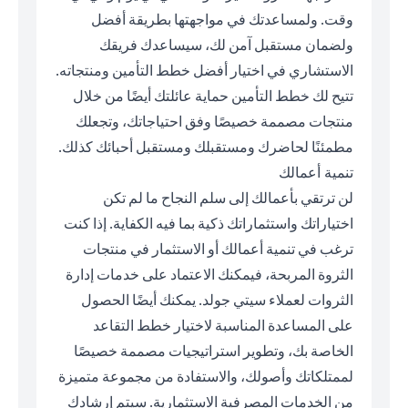
وقت. ولمساعدتك في مواجهتها بطريقة أفضل
ولضمان مستقبل آمن لك، سيساعدك فريقك
الاستشاري في اختيار أفضل خطط التأمين ومنتجاته.
تتيح لك خطط التأمين حماية عائلتك أيضًا من خلال
منتجات مصممة خصيصًا وفق احتياجاتك، وتجعلك
مطمئنًا لحاضرك ومستقبلك ومستقبل أحبائك كذلك.
تنمية أعمالك
لن ترتقي بأعمالك إلى سلم النجاح ما لم تكن
اختياراتك واستثماراتك ذكية بما فيه الكفاية. إذا كنت
ترغب في تنمية أعمالك أو الاستثمار في منتجات
الثروة المربحة، فيمكنك الاعتماد على خدمات إدارة
الثروات لعملاء سيتي جولد. يمكنك أيضًا الحصول
على المساعدة المناسبة لاختيار خطط التقاعد
الخاصة بك، وتطوير استراتيجيات مصممة خصيصًا
لممتلكاتك وأصولك، والاستفادة من مجموعة متميزة
من الخدمات المصرفية الاستثمارية. سيتم إرشادك