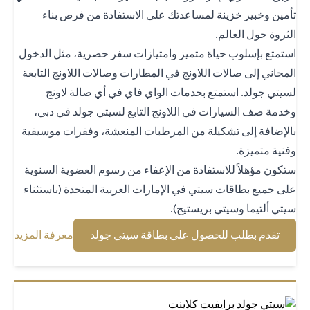
مين وخبير خزينة لمساعدتك على الاستفادة من فرص بناء
ثروة حول العالم.
تمتع بإسلوب حياة متميز وامتيازات سفر حصرية، مثل الدخول
مجاني إلى صالات اللاونج في المطارات وصالات اللاونج التابعة
يتي جولد. استمتع بخدمات الواي فاي في أي صالة لاونج
دمة صف السيارات في اللاونج التابع لسيتي جولد في دبي،
لإضافة إلى تشكيلة من المرطبات المنعشة، وفقرات موسيقية
نية متميزة.
كون مؤهلاً للاستفادة من الإعفاء من رسوم العضوية السنوية
ى جميع بطاقات سيتي في الإمارات العربية المتحدة (باستثناء
تي ألتيما وسيتي بريستيج).
(opens in a new tab)
(opens in a new tab)
تقدم بطلب للحصول على بطاقة سيتي جولد
معرفة المزيد