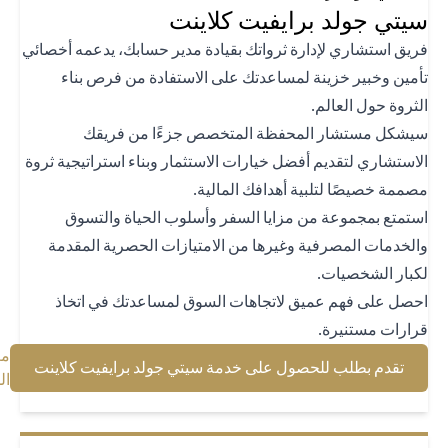
تي جولد برايفيت كلاينت
يق استشاري لإدارة ثرواتك بقيادة مدير حسابك، يدعمه أخصائي
مين وخبير خزينة لمساعدتك على الاستفادة من فرص بناء
ثروة حول العالم.
شكل مستشار المحفظة المتخصص جزءًا من فريقك
استشاري لتقديم أفضل خيارات الاستثمار وبناء استراتيجية ثروة
ممة خصيصًا لتلبية أهدافك المالية.
تمتع بمجموعة من مزايا السفر وأسلوب الحياة والتسوق
لخدمات المصرفية وغيرها من الامتيازات الحصرية المقدمة
بار الشخصيات.
صل على فهم عميق لاتجاهات السوق لمساعدتك في اتخاذ
ارات مستنيرة.
معرفة
(opens in a new tab)
تقدم بطلب للحصول على خدمة سيتي جولد برايفيت كلاينت
(opens in a new tab)
المزيد