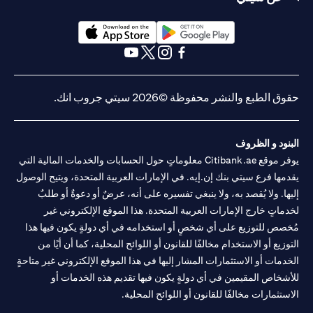
(opens in a new tab)
(opens in a new tab)
(opens in a new tab)
(opens in a new tab)
(opens in a new tab)
(opens in a new tab)
ق الطبع والنشر محفوظة ©2026 سيتي جروب انك.
نود و الظروف
يوفر موقع Citibank.ae معلوماتٍ حول الحسابات والخدمات المالية التي
مها فرع سيتي بنك إن.إيه. في الإمارات العربية المتحدة، ويتيح الوصول
ها. ولا يُقصد به، ولا ينبغي تفسيره على أنه، عرضٌ أو دعوةٌ أو طلبٌ
ماتٍ خارج الإمارات العربية المتحدة. هذا الموقع الإلكتروني غير
صص للتوزيع على أي شخصٍ أو استخدامه في أي دولةٍ يكون فيها هذا
وزيع أو الاستخدام مخالفًا للقانون أو اللوائح المحلية، كما أن أيًا من
دمات أو الاستثمارات المشار إليها في هذا الموقع الإلكتروني غير متاحةٍ
شخاص المقيمين في أي دولةٍ يكون فيها تقديم هذه الخدمات أو
ستثمارات مخالفًا للقانون أو اللوائح المحلية.