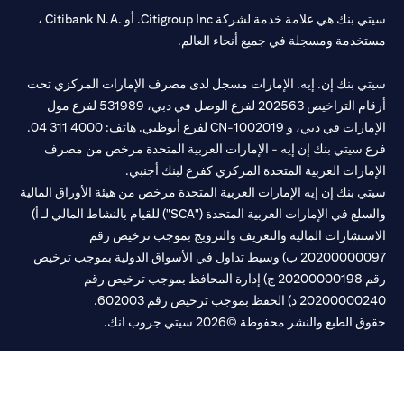
سيتي بنك هي علامة خدمة لشركة Citigroup Inc. أو .Citibank N.A ،
خدمة ومسجلة في جميع أنحاء العالم.
تي بنك إن. إيه. الإمارات مسجل لدى مصرف الإمارات المركزي تحت
أرقام التراخيص 202563 لفرع الوصل في دبي، 531989 لفرع مول
مارات في دبي، و
CN-1002019
لفرع أبوظبي. هاتف: 4000 311 04.
 سيتي بنك إن إيه - الإمارات العربية المتحدة مرخص من مصرف
مارات العربية المتحدة المركزي كفرع لبنك أجنبي.
ي بنك إن إيه الإمارات العربية المتحدة مرخص من هيئة الأوراق المالية
والسلع في الإمارات العربية المتحدة ("SCA") للقيام بالنشاط المالي لـ أ)
ستشارات المالية والتعريف والترويج بموجب ترخيص رقم
20200000097 ب) وسيط تداول في الأسواق الدولية بموجب ترخيص
رقم 20200000198 ج) إدارة المحافظ بموجب ترخيص رقم
20200 د) الحفظ بموجب ترخيص رقم 602003.
 الطبع والنشر محفوظة ©2026 سيتي جروب انك.