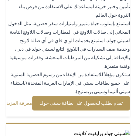
مين وخبير خزينة لمساعدتك على الاستفادة من فرص بناء
ثروة حول العالم.
تمتع بإسلوب حياة متميز وامتيازات سفر حصرية، مثل الدخول
مجاني إلى صالات اللاونج في المطارات وصالات اللاونج التابعة
يتي جولد. استمتع بخدمات الواي فاي في أي صالة لاونج
دمة صف السيارات في اللاونج التابع لسيتي جولد في دبي،
لإضافة إلى تشكيلة من المرطبات المنعشة، وفقرات موسيقية
نية متميزة.
كون مؤهلاً للاستفادة من الإعفاء من رسوم العضوية السنوية
ى جميع بطاقات سيتي في الإمارات العربية المتحدة (باستثناء
تي ألتيما وسيتي بريستيج).
 new tab
opens in a new tab
تقدم بطلب للحصول على بطاقة سيتي جولد
معرفة المزيد