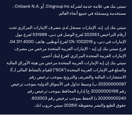
سيتي بنك هي علامة خدمة لشركة Citigroup Inc. أو .Citibank N.A ،
خدمة ومسجلة في جميع أنحاء العالم.
تي بنك إن. إيه. الإمارات مسجل لدى مصرف الإمارات المركزي تحت
أرقام التراخيص 202563 لفرع الوصل في دبي، 531989 لفرع مول
 في دبي، و CN-1002019 لفرع أبوظبي. هاتف: 4000 311 04.
 سيتي بنك إن إيه - الإمارات العربية المتحدة مرخص من مصرف
مارات العربية المتحدة المركزي كفرع لبنك أجنبي.
ي بنك إن إيه الإمارات العربية المتحدة مرخص من هيئة الأوراق المالية
والسلع في الإمارات العربية المتحدة ("SCA") للقيام بالنشاط المالي لـ أ)
ستشارات المالية والتعريف والترويج بموجب ترخيص رقم
20200000097 ب) وسيط تداول في الأسواق الدولية بموجب ترخيص
رقم 20200000198 ج) إدارة المحافظ بموجب ترخيص رقم
20200 د) الحفظ بموجب ترخيص رقم 602003.
 الطبع والنشر محفوظة ©2026 سيتي جروب انك.