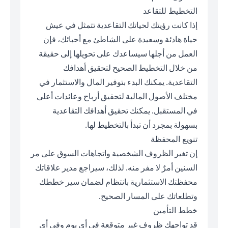
التخطيط للتقاعد
إذا كانت رؤيتك لحياتك التقاعدية تتمثل في عيش
حياة هادئة وسعيدة على الشاطئ مع أحبائك، فإن
العمل من أجلها سيساعدك على تحويلها إلى حقيقة
من خلال التخطيط الصحيح لتحقيق أهدافك
التقاعدية. يمكنك البدء بتوفير المال والاستثمار في
مختلف الأصول المالية لتحقيق أرباح وعائدات أعلى
في المستقبل. يمكنك تحقيق أهدافك التقاعدية
بسهولة بمجرد أن تبدأ بالتخطيط لها.
تنويع المحفظة
إن تغير الظروف الشخصية واتجاهات السوق على مر
السنين أمرٌ لا مفر منه. لذلك، سيراجع مدير علاقاتك
محفظتك الاستثمارية بانتظام لضمان سير خططك
وتطلعاتك على المسار الصحيح.
خطط التأمين
قد تواجهك ظروف غير متوقعة في أي يوم وفي أي