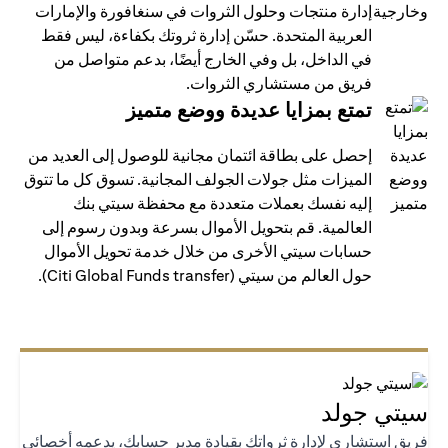
إدارة منتجات وحلول الثروات في سنغافورة والإمارات
العربية المتحدة. حسّن إدارة ثروتك بكفاءة، ليس فقط
في الداخل، بل وفي الخارج أيضًا، بدعم متواصل من
فريق من مستشاري الثروات.
تمتع بمزايا عديدة ووضع متميز
إحصل على بطاقة ائتمان مجانية للوصول إلى العديد من
الميزات مثل جولات الجولف المجانية. تسوق كل ما تتوق
إليه نفسك بعملات متعددة مع محفظة سيتي بنك
العالمية. قم بتحويل الأموال بسرعة وبدون رسوم إلى
حسابات سيتي الأخرى من خلال خدمة تحويل الأموال
حول العالم من سيتي (Citi Global Funds transfer).
تي جولد
يق استشاري لإدارة ثرواتك بقيادة مدير حسابك، يدعمه أخصائي