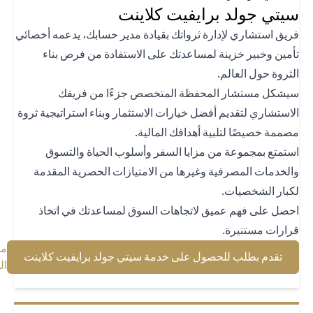
تي جولد برايفيت كلاينت
يق استشاري لإدارة ثرواتك بقيادة مدير حسابك، يدعمه أخصائي
مين وخبير خزينة لمساعدتك على الاستفادة من فرص بناء
ثروة حول العالم.
شكل مستشار المحفظة المتخصص جزءًا من فريقك
استشاري لتقديم أفضل خيارات الاستثمار وبناء استراتيجية ثروة
ممة خصيصًا لتلبية أهدافك المالية.
تمتع بمجموعة من مزايا السفر وأسلوب الحياة والتسوق
لخدمات المصرفية وغيرها من الامتيازات الحصرية المقدمة
بار الشخصيات.
صل على فهم عميق لاتجاهات السوق لمساعدتك في اتخاذ
ارات مستنيرة.
معرفة
 a new tab
تقدم بطلب للحصول على خدمة سيتي جولد برايفيت كلاينت
b
المزيد