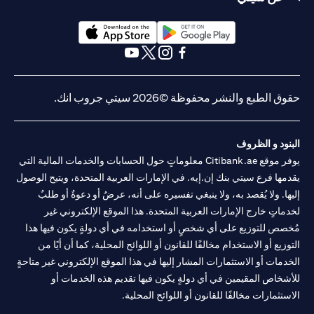
opens in a new tab
opens in a new tab
opens in a new tab
opens in a new tab
opens in a new tab
opens in a new tab
ق الطبع والنشر محفوظة ©2026 سيتي جروب انك.
نود و الظروف
يوفر موقع Citibank.ae معلوماتٍ حول الحسابات والخدمات المالية التي
مها فرع سيتي بنك إن.إيه. في الإمارات العربية المتحدة، ويتيح الوصول
ها. ولا يُقصد به، ولا ينبغي تفسيره على أنه، عرضٌ أو دعوةٌ أو طلبٌ
ماتٍ خارج الإمارات العربية المتحدة. هذا الموقع الإلكتروني غير
صص للتوزيع على أي شخصٍ أو استخدامه في أي دولةٍ يكون فيها هذا
وزيع أو الاستخدام مخالفًا للقانون أو اللوائح المحلية، كما أن أيًا من
دمات أو الاستثمارات المشار إليها في هذا الموقع الإلكتروني غير متاحةٍ
شخاص المقيمين في أي دولةٍ يكون فيها تقديم هذه الخدمات أو
ستثمارات مخالفًا للقانون أو اللوائح المحلية.