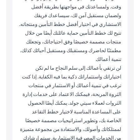
وقت. ولمساعدتك في مواجهتها بطريقة أفضل
ولضمان مستقبل آمن لك، سيساعدك فريقك
الاستشاري في اختيار أفضل خطط التأمين ومنتجاته.
تتيح لك خطط التأمين حماية عائلتك أيضًا من خلال
منتجات مصممة خصيصًا وفق احتياجاتك، وتجعلك
مطمئنًا لحاضرك ومستقبلك ومستقبل أحبائك كذلك.
تنمية أعمالك
لن ترتقي بأعمالك إلى سلم النجاح ما لم تكن
اختياراتك واستثماراتك ذكية بما فيه الكفاية. إذا كنت
ترغب في تنمية أعمالك أو الاستثمار في منتجات
الثروة المربحة، فيمكنك الاعتماد على خدمات إدارة
الثروات لعملاء سيتي جولد. يمكنك أيضًا الحصول
على المساعدة المناسبة لاختيار خطط التقاعد
الخاصة بك، وتطوير استراتيجيات مصممة خصيصًا
لممتلكاتك وأصولك، والاستفادة من مجموعة متميزة
من الخدمات المصرفية الاستثمارية. سيتم إرشادك