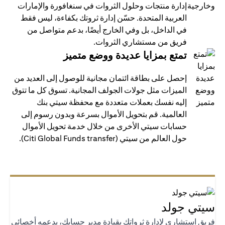
إدارة منتجات وحلول الثروات في سنغافورة والإمارات
العربية المتحدة. حسّن إدارة ثروتك بكفاءة، ليس فقط
في الداخل، بل وفي الخارج أيضًا، بدعم متواصل من
فريق من مستشاري الثروات.
تمتع بمزايا عديدة ووضع متميز
إحصل على بطاقة ائتمان مجانية للوصول إلى العديد من
الميزات مثل جولات الجولف المجانية. تسوق كل ما تتوق
إليه نفسك بعملات متعددة مع محفظة سيتي بنك
العالمية. قم بتحويل الأموال بسرعة وبدون رسوم إلى
حسابات سيتي الأخرى من خلال خدمة تحويل الأموال
حول العالم من سيتي (Citi Global Funds transfer).
تي جولد
يق استشاري لإدارة ثرواتك بقيادة مدير حسابك، يدعمه أخصائي