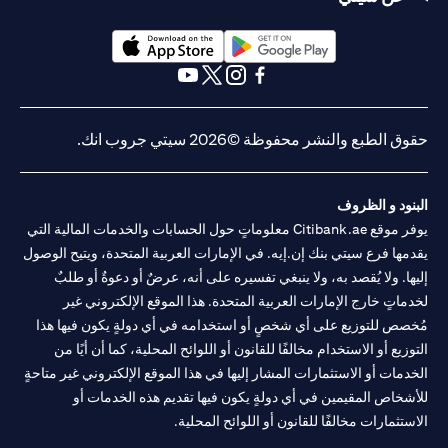
(opens in a new tab)
(opens in a new tab)
(opens in a new tab)
(opens in a new tab)
(opens in a new tab)
(opens in a new tab)
ق الطبع والنشر محفوظة ©2026 سيتي جروب انك.
نود و الظروف
يوفر موقع Citibank.ae معلوماتٍ حول الحسابات والخدمات المالية التي
مها فرع سيتي بنك إن.إيه. في الإمارات العربية المتحدة، ويتيح الوصول
ها. ولا يُقصد به، ولا ينبغي تفسيره على أنه، عرضٌ أو دعوةٌ أو طلبٌ
ماتٍ خارج الإمارات العربية المتحدة. هذا الموقع الإلكتروني غير
صص للتوزيع على أي شخصٍ أو استخدامه في أي دولةٍ يكون فيها هذا
وزيع أو الاستخدام مخالفًا للقانون أو اللوائح المحلية، كما أن أيًا من
دمات أو الاستثمارات المشار إليها في هذا الموقع الإلكتروني غير متاحةٍ
شخاص المقيمين في أي دولةٍ يكون فيها تقديم هذه الخدمات أو
ستثمارات مخالفًا للقانون أو اللوائح المحلية.