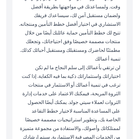
وقت. ولمساعدتك في مواجهتها بطريقة أفضل
ولضمان مستقبل آمن لك، سيساعدك فريقك
الاستشاري في اختيار أفضل خطط التأمين ومنتجاته.
تتيح لك خطط التأمين حماية عائلتك أيضًا من خلال
منتجات مصممة خصيصًا وفق احتياجاتك، وتجعلك
مطمئنًا لحاضرك ومستقبلك ومستقبل أحبائك كذلك.
تنمية أعمالك
لن ترتقي بأعمالك إلى سلم النجاح ما لم تكن
اختياراتك واستثماراتك ذكية بما فيه الكفاية. إذا كنت
ترغب في تنمية أعمالك أو الاستثمار في منتجات
الثروة المربحة، فيمكنك الاعتماد على خدمات إدارة
الثروات لعملاء سيتي جولد. يمكنك أيضًا الحصول
على المساعدة المناسبة لاختيار خطط التقاعد
الخاصة بك، وتطوير استراتيجيات مصممة خصيصًا
لممتلكاتك وأصولك، والاستفادة من مجموعة متميزة
من الخدمات المصرفية الاستثمارية. سيتم إرشادك