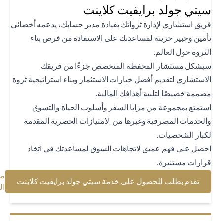
تي جولد برايفيت كلاينت
يق استشاري لإدارة ثرواتك بقيادة مدير حسابك، يدعمه أخصائي
مين وخبير خزينة لمساعدتك على الاستفادة من فرص بناء
ثروة حول العالم.
شكل مستشار المحفظة المتخصص جزءًا من فريقك
استشاري لتقديم أفضل خيارات الاستثمار وبناء استراتيجية ثروة
ممة خصيصًا لتلبية أهدافك المالية.
تمتع بمجموعة من مزايا السفر وأسلوب الحياة والتسوق
لخدمات المصرفية وغيرها من الامتيازات الحصرية المقدمة
بار الشخصيات.
صل على فهم عميق لاتجاهات السوق لمساعدتك في اتخاذ
ارات مستنيرة.
معرفة
(opens in a new tab)
تقدم بطلب للحصول على خدمة سيتي جولد برايفيت كلاينت
(opens in a new tab)
المزيد