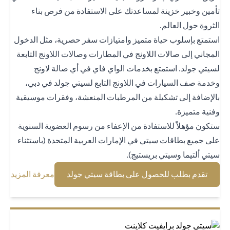
مين وخبير خزينة لمساعدتك على الاستفادة من فرص بناء
ثروة حول العالم.
تمتع بإسلوب حياة متميز وامتيازات سفر حصرية، مثل الدخول
مجاني إلى صالات اللاونج في المطارات وصالات اللاونج التابعة
يتي جولد. استمتع بخدمات الواي فاي في أي صالة لاونج
دمة صف السيارات في اللاونج التابع لسيتي جولد في دبي،
لإضافة إلى تشكيلة من المرطبات المنعشة، وفقرات موسيقية
نية متميزة.
كون مؤهلاً للاستفادة من الإعفاء من رسوم العضوية السنوية
ى جميع بطاقات سيتي في الإمارات العربية المتحدة (باستثناء
تي ألتيما وسيتي بريستيج).
(opens in a new tab)
(opens in a new tab)
تقدم بطلب للحصول على بطاقة سيتي جولد
معرفة المزيد