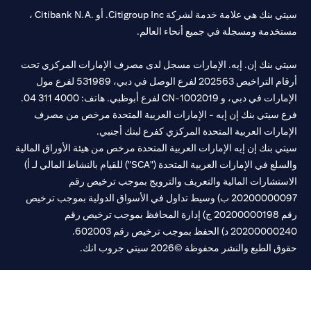
سيتي بنك هي علامة خدمة لشركة Citigroup Inc. أو .Citibank N.A ،
خدمة ومسجلة في جميع أنحاء العالم.
تي بنك إن. إيه. الإمارات مسجل لدى مصرف الإمارات المركزي تحت
أرقام التراخيص 202563 لفرع الوصل في دبي، 531989 لفرع مول
مارات في دبي، و
CN-1002019
لفرع أبوظبي. هاتف: 4000 311 04.
 سيتي بنك إن إيه - الإمارات العربية المتحدة مرخص من مصرف
مارات العربية المتحدة المركزي كفرع لبنك أجنبي.
ي بنك إن إيه الإمارات العربية المتحدة مرخص من هيئة الأوراق المالية
والسلع في الإمارات العربية المتحدة ("SCA") للقيام بالنشاط المالي لـ أ)
ستشارات المالية والتعريف والترويج بموجب ترخيص رقم
20200000097 ب) وسيط تداول في الأسواق الدولية بموجب ترخيص
رقم 20200000198 ج) إدارة المحافظ بموجب ترخيص رقم
20200 د) الحفظ بموجب ترخيص رقم 602003.
 الطبع والنشر محفوظة ©2026 سيتي جروب انك.