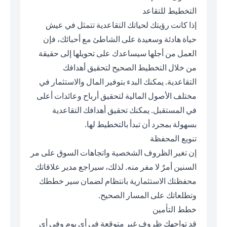
التخطيط للتقاعد
إذا كانت رؤيتك لحياتك التقاعدية تتمثل في عيش
حياة هادئة وسعيدة على الشاطئ مع أحبائك، فإن
العمل من أجلها سيساعدك على تحويلها إلى حقيقة
من خلال التخطيط الصحيح لتحقيق أهدافك
التقاعدية. يمكنك البدء بتوفير المال والاستثمار في
مختلف الأصول المالية لتحقيق أرباح وعائدات أعلى
في المستقبل. يمكنك تحقيق أهدافك التقاعدية
بسهولة بمجرد أن تبدأ بالتخطيط لها.
تنويع المحفظة
إن تغير الظروف الشخصية واتجاهات السوق على مر
السنين أمرٌ لا مفر منه. لذلك، سيراجع مدير علاقاتك
محفظتك الاستثمارية بانتظام لضمان سير خططك
وتطلعاتك على المسار الصحيح.
خطط التأمين
قد تواجهك ظروف غير متوقعة في أي يوم وفي أي