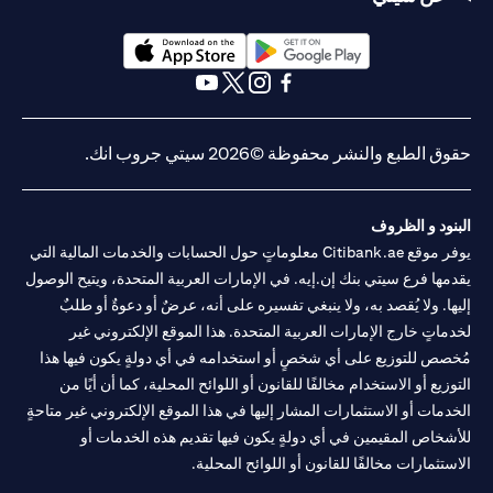
(opens in a new tab)
(opens in a new tab)
(opens in a new tab)
(opens in a new tab)
(opens in a new tab)
(opens in a new tab)
ق الطبع والنشر محفوظة ©2026 سيتي جروب انك.
نود و الظروف
يوفر موقع Citibank.ae معلوماتٍ حول الحسابات والخدمات المالية التي
مها فرع سيتي بنك إن.إيه. في الإمارات العربية المتحدة، ويتيح الوصول
ها. ولا يُقصد به، ولا ينبغي تفسيره على أنه، عرضٌ أو دعوةٌ أو طلبٌ
ماتٍ خارج الإمارات العربية المتحدة. هذا الموقع الإلكتروني غير
صص للتوزيع على أي شخصٍ أو استخدامه في أي دولةٍ يكون فيها هذا
وزيع أو الاستخدام مخالفًا للقانون أو اللوائح المحلية، كما أن أيًا من
دمات أو الاستثمارات المشار إليها في هذا الموقع الإلكتروني غير متاحةٍ
شخاص المقيمين في أي دولةٍ يكون فيها تقديم هذه الخدمات أو
ستثمارات مخالفًا للقانون أو اللوائح المحلية.