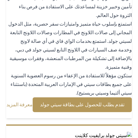
مين وخبير خزينة لمساعدتك على الاستفادة من فرص بناء
ثروة حول العالم.
تمتع بإسلوب حياة متميز وامتيازات سفر حصرية، مثل الدخول
مجاني إلى صالات اللاونج في المطارات وصالات اللاونج التابعة
يتي جولد. استمتع بخدمات الواي فاي في أي صالة لاونج
دمة صف السيارات في اللاونج التابع لسيتي جولد في دبي،
لإضافة إلى تشكيلة من المرطبات المنعشة، وفقرات موسيقية
نية متميزة.
كون مؤهلاً للاستفادة من الإعفاء من رسوم العضوية السنوية
ى جميع بطاقات سيتي في الإمارات العربية المتحدة (باستثناء
تي ألتيما وسيتي بريستيج).
(opens in a new tab)
(opens in a new tab)
تقدم بطلب للحصول على بطاقة سيتي جولد
معرفة المزيد