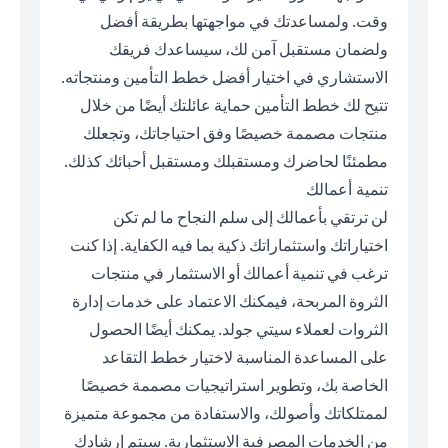
وقت. ولمساعدتك في مواجهتها بطريقة أفضل
ولضمان مستقبل آمن لك، سيساعدك فريقك
الاستشاري في اختيار أفضل خطط التأمين ومنتجاته.
تتيح لك خطط التأمين حماية عائلتك أيضًا من خلال
منتجات مصممة خصيصًا وفق احتياجاتك، وتجعلك
مطمئنًا لحاضرك ومستقبلك ومستقبل أحبائك كذلك.
تنمية أعمالك
لن ترتقي بأعمالك إلى سلم النجاح ما لم تكن
اختياراتك واستثماراتك ذكية بما فيه الكفاية. إذا كنت
ترغب في تنمية أعمالك أو الاستثمار في منتجات
الثروة المربحة، فيمكنك الاعتماد على خدمات إدارة
الثروات لعملاء سيتي جولد. يمكنك أيضًا الحصول
على المساعدة المناسبة لاختيار خطط التقاعد
الخاصة بك، وتطوير استراتيجيات مصممة خصيصًا
لممتلكاتك وأصولك، والاستفادة من مجموعة متميزة
من الخدمات المصرفية الاستثمارية. سيتم إرشادك