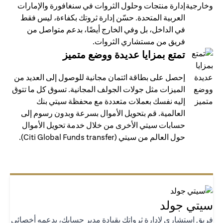
إدارة منتجات وحلول الثروات في سنغافورة والإمارات
العربية المتحدة. حسّن إدارة ثروتك بكفاءة، ليس فقط
في الداخل، بل وفي الخارج أيضًا، بدعم متواصل من
فريق من مستشاري الثروات.
تمتع بمزايا عديدة ووضع متميز
إحصل على بطاقة ائتمان مجانية للوصول إلى العديد من
الميزات مثل جولات الجولف المجانية. تسوق كل ما تتوق
إليه نفسك بعملات متعددة مع محفظة سيتي بنك
العالمية. قم بتحويل الأموال بسرعة وبدون رسوم إلى
حسابات سيتي الأخرى من خلال خدمة تحويل الأموال
حول العالم من سيتي (Citi Global Funds transfer).
تي جولد
يق استشاري لإدارة ثرواتك بقيادة مدير حسابك، يدعمه أخصائي