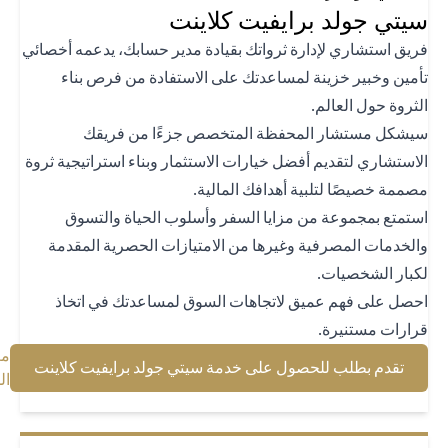
تي جولد برايفيت كلاينت
يق استشاري لإدارة ثرواتك بقيادة مدير حسابك، يدعمه أخصائي
مين وخبير خزينة لمساعدتك على الاستفادة من فرص بناء
ثروة حول العالم.
شكل مستشار المحفظة المتخصص جزءًا من فريقك
استشاري لتقديم أفضل خيارات الاستثمار وبناء استراتيجية ثروة
ممة خصيصًا لتلبية أهدافك المالية.
تمتع بمجموعة من مزايا السفر وأسلوب الحياة والتسوق
لخدمات المصرفية وغيرها من الامتيازات الحصرية المقدمة
بار الشخصيات.
صل على فهم عميق لاتجاهات السوق لمساعدتك في اتخاذ
ارات مستنيرة.
معرفة
(opens in a new tab)
تقدم بطلب للحصول على خدمة سيتي جولد برايفيت كلاينت
(opens in a new tab)
المزيد