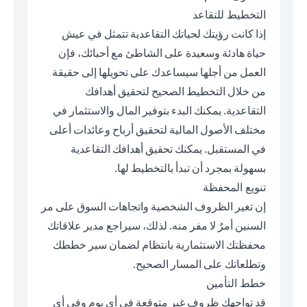
التخطيط للتقاعد
إذا كانت رؤيتك لحياتك التقاعدية تتمثل في عيش
حياة هادئة وسعيدة على الشاطئ مع أحبائك، فإن
العمل من أجلها سيساعدك على تحويلها إلى حقيقة
من خلال التخطيط الصحيح لتحقيق أهدافك
التقاعدية. يمكنك البدء بتوفير المال والاستثمار في
مختلف الأصول المالية لتحقيق أرباح وعائدات أعلى
في المستقبل. يمكنك تحقيق أهدافك التقاعدية
بسهولة بمجرد أن تبدأ بالتخطيط لها.
تنويع المحفظة
إن تغير الظروف الشخصية واتجاهات السوق على مر
السنين أمرٌ لا مفر منه. لذلك، سيراجع مدير علاقاتك
محفظتك الاستثمارية بانتظام لضمان سير خططك
وتطلعاتك على المسار الصحيح.
خطط التأمين
قد تواجهك ظروف غير متوقعة في أي يوم وفي أي