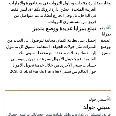
إدارة منتجات وحلول الثروات في سنغافورة والإمارات
العربية المتحدة. حسّن إدارة ثروتك بكفاءة، ليس فقط
في الداخل، بل وفي الخارج أيضًا، بدعم متواصل من
فريق من مستشاري الثروات.
تمتع بمزايا عديدة ووضع متميز
إحصل على بطاقة ائتمان مجانية للوصول إلى العديد من
الميزات مثل جولات الجولف المجانية. تسوق كل ما تتوق
إليه نفسك بعملات متعددة مع محفظة سيتي بنك
العالمية. قم بتحويل الأموال بسرعة وبدون رسوم إلى
حسابات سيتي الأخرى من خلال خدمة تحويل الأموال
حول العالم من سيتي (Citi Global Funds transfer).
تي جولد
يق استشاري لإدارة ثرواتك بقيادة مدير حسابك، يدعمه أخصائي