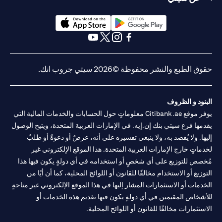
(opens in a new tab)
(opens in a new tab)
(opens in a new tab)
(opens in a new tab)
(opens in a new tab)
(opens in a new tab)
ق الطبع والنشر محفوظة ©2026 سيتي جروب انك.
نود و الظروف
يوفر موقع Citibank.ae معلوماتٍ حول الحسابات والخدمات المالية التي
مها فرع سيتي بنك إن.إيه. في الإمارات العربية المتحدة، ويتيح الوصول
ها. ولا يُقصد به، ولا ينبغي تفسيره على أنه، عرضٌ أو دعوةٌ أو طلبٌ
ماتٍ خارج الإمارات العربية المتحدة. هذا الموقع الإلكتروني غير
صص للتوزيع على أي شخصٍ أو استخدامه في أي دولةٍ يكون فيها هذا
وزيع أو الاستخدام مخالفًا للقانون أو اللوائح المحلية، كما أن أيًا من
دمات أو الاستثمارات المشار إليها في هذا الموقع الإلكتروني غير متاحةٍ
شخاص المقيمين في أي دولةٍ يكون فيها تقديم هذه الخدمات أو
ستثمارات مخالفًا للقانون أو اللوائح المحلية.