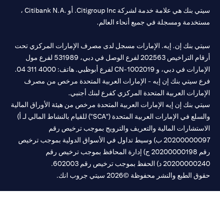
سيتي بنك هي علامة خدمة لشركة Citigroup Inc. أو .Citibank N.A ،
خدمة ومسجلة في جميع أنحاء العالم.
تي بنك إن. إيه. الإمارات مسجل لدى مصرف الإمارات المركزي تحت
أرقام التراخيص 202563 لفرع الوصل في دبي، 531989 لفرع مول
مارات في دبي، و
CN-1002019
لفرع أبوظبي. هاتف: 4000 311 04.
 سيتي بنك إن إيه - الإمارات العربية المتحدة مرخص من مصرف
مارات العربية المتحدة المركزي كفرع لبنك أجنبي.
ي بنك إن إيه الإمارات العربية المتحدة مرخص من هيئة الأوراق المالية
والسلع في الإمارات العربية المتحدة ("SCA") للقيام بالنشاط المالي لـ أ)
ستشارات المالية والتعريف والترويج بموجب ترخيص رقم
20200000097 ب) وسيط تداول في الأسواق الدولية بموجب ترخيص
رقم 20200000198 ج) إدارة المحافظ بموجب ترخيص رقم
20200 د) الحفظ بموجب ترخيص رقم 602003.
 الطبع والنشر محفوظة ©2026 سيتي جروب انك.