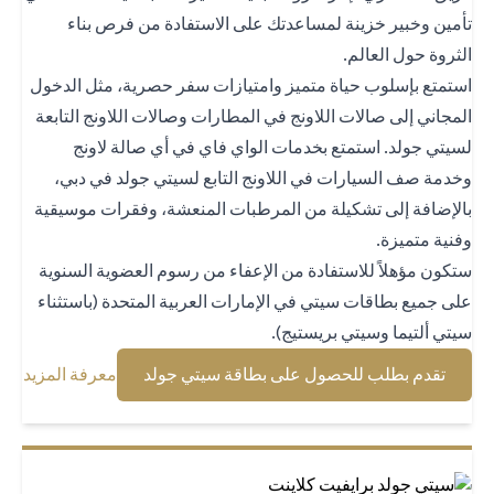
مين وخبير خزينة لمساعدتك على الاستفادة من فرص بناء
ثروة حول العالم.
تمتع بإسلوب حياة متميز وامتيازات سفر حصرية، مثل الدخول
مجاني إلى صالات اللاونج في المطارات وصالات اللاونج التابعة
يتي جولد. استمتع بخدمات الواي فاي في أي صالة لاونج
دمة صف السيارات في اللاونج التابع لسيتي جولد في دبي،
لإضافة إلى تشكيلة من المرطبات المنعشة، وفقرات موسيقية
نية متميزة.
كون مؤهلاً للاستفادة من الإعفاء من رسوم العضوية السنوية
ى جميع بطاقات سيتي في الإمارات العربية المتحدة (باستثناء
تي ألتيما وسيتي بريستيج).
(opens in a new tab)
(opens in a new tab)
تقدم بطلب للحصول على بطاقة سيتي جولد
معرفة المزيد