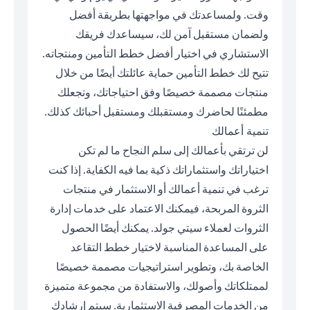
وقت. ولمساعدتك في مواجهتها بطريقة أفضل
ولضمان مستقبل آمن لك، سيساعدك فريقك
الاستشاري في اختيار أفضل خطط التأمين ومنتجاته.
تتيح لك خطط التأمين حماية عائلتك أيضًا من خلال
منتجات مصممة خصيصًا وفق احتياجاتك، وتجعلك
مطمئنًا لحاضرك ومستقبلك ومستقبل أحبائك كذلك.
تنمية أعمالك
لن ترتقي بأعمالك إلى سلم النجاح ما لم تكن
اختياراتك واستثماراتك ذكية بما فيه الكفاية. إذا كنت
ترغب في تنمية أعمالك أو الاستثمار في منتجات
الثروة المربحة، فيمكنك الاعتماد على خدمات إدارة
الثروات لعملاء سيتي جولد. يمكنك أيضًا الحصول
على المساعدة المناسبة لاختيار خطط التقاعد
الخاصة بك، وتطوير استراتيجيات مصممة خصيصًا
لممتلكاتك وأصولك، والاستفادة من مجموعة متميزة
من الخدمات المصرفية الاستثمارية. سيتم إرشادك