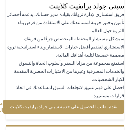
تي جولد برايفيت كلاينت
يق استشاري لإدارة ثرواتك بقيادة مدير حسابك، يدعمه أخصائي
مين وخبير خزينة لمساعدتك على الاستفادة من فرص بناء
ثروة حول العالم.
شكل مستشار المحفظة المتخصص جزءًا من فريقك
استشاري لتقديم أفضل خيارات الاستثمار وبناء استراتيجية ثروة
ممة خصيصًا لتلبية أهدافك المالية.
تمتع بمجموعة من مزايا السفر وأسلوب الحياة والتسوق
لخدمات المصرفية وغيرها من الامتيازات الحصرية المقدمة
بار الشخصيات.
صل على فهم عميق لاتجاهات السوق لمساعدتك في اتخاذ
ارات مستنيرة.
معرفة
(opens in a new tab)
تقدم بطلب للحصول على خدمة سيتي جولد برايفيت كلاينت
(opens in a new tab)
المزيد