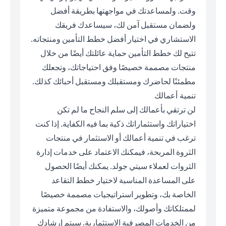
وقت. ولمساعدتك في مواجهتها بطريقة أفضل
ولضمان مستقبل آمن لك، سيساعدك فريقك
الاستشاري في اختيار أفضل خطط التأمين ومنتجاته.
تتيح لك خطط التأمين حماية عائلتك أيضًا من خلال
منتجات مصممة خصيصًا وفق احتياجاتك، وتجعلك
مطمئنًا لحاضرك ومستقبلك ومستقبل أحبائك كذلك.
تنمية أعمالك
لن ترتقي بأعمالك إلى سلم النجاح ما لم تكن
اختياراتك واستثماراتك ذكية بما فيه الكفاية. إذا كنت
ترغب في تنمية أعمالك أو الاستثمار في منتجات
الثروة المربحة، فيمكنك الاعتماد على خدمات إدارة
الثروات لعملاء سيتي جولد. يمكنك أيضًا الحصول
على المساعدة المناسبة لاختيار خطط التقاعد
الخاصة بك، وتطوير استراتيجيات مصممة خصيصًا
لممتلكاتك وأصولك، والاستفادة من مجموعة متميزة
من الخدمات المصرفية الاستثمارية. سيتم إرشادك