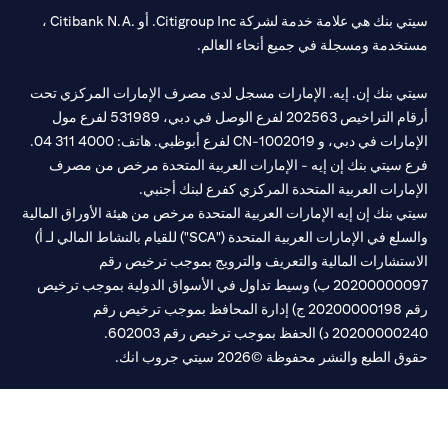
سيتي بنك هي علامة خدمة لشركة Citigroup Inc. أو .Citibank N.A ،
خدمة ومسجلة في جميع أنحاء العالم.
تي بنك إن. إيه. الإمارات مسجل لدى مصرف الإمارات المركزي تحت
أرقام التراخيص 202563 لفرع الوصل في دبي، 531989 لفرع مول
مارات في دبي، و
CN-1002019
لفرع أبوظبي. هاتف: 4000 311 04.
 سيتي بنك إن إيه - الإمارات العربية المتحدة مرخص من مصرف
مارات العربية المتحدة المركزي كفرع لبنك أجنبي.
ي بنك إن إيه الإمارات العربية المتحدة مرخص من هيئة الأوراق المالية
والسلع في الإمارات العربية المتحدة ("SCA") للقيام بالنشاط المالي لـ أ)
ستشارات المالية والتعريف والترويج بموجب ترخيص رقم
20200000097 ب) وسيط تداول في الأسواق الدولية بموجب ترخيص
رقم 20200000198 ج) إدارة المحافظ بموجب ترخيص رقم
20200 د) الحفظ بموجب ترخيص رقم 602003.
 الطبع والنشر محفوظة ©2026 سيتي جروب انك.