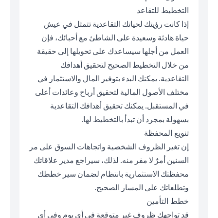
التخطيط للتقاعد
إذا كانت رؤيتك لحياتك التقاعدية تتمثل في عيش
حياة هادئة وسعيدة على الشاطئ مع أحبائك، فإن
العمل من أجلها سيساعدك على تحويلها إلى حقيقة
من خلال التخطيط الصحيح لتحقيق أهدافك
التقاعدية. يمكنك البدء بتوفير المال والاستثمار في
مختلف الأصول المالية لتحقيق أرباح وعائدات أعلى
في المستقبل. يمكنك تحقيق أهدافك التقاعدية
بسهولة بمجرد أن تبدأ بالتخطيط لها.
تنويع المحفظة
إن تغير الظروف الشخصية واتجاهات السوق على مر
السنين أمرٌ لا مفر منه. لذلك، سيراجع مدير علاقاتك
محفظتك الاستثمارية بانتظام لضمان سير خططك
وتطلعاتك على المسار الصحيح.
خطط التأمين
قد تواجهك ظروف غير متوقعة في أي يوم وفي أي