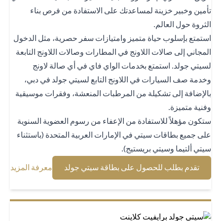
مين وخبير خزينة لمساعدتك على الاستفادة من فرص بناء
ثروة حول العالم.
تمتع بإسلوب حياة متميز وامتيازات سفر حصرية، مثل الدخول
مجاني إلى صالات اللاونج في المطارات وصالات اللاونج التابعة
يتي جولد. استمتع بخدمات الواي فاي في أي صالة لاونج
دمة صف السيارات في اللاونج التابع لسيتي جولد في دبي،
لإضافة إلى تشكيلة من المرطبات المنعشة، وفقرات موسيقية
نية متميزة.
كون مؤهلاً للاستفادة من الإعفاء من رسوم العضوية السنوية
ى جميع بطاقات سيتي في الإمارات العربية المتحدة (باستثناء
تي ألتيما وسيتي بريستيج).
(opens in a new tab)
(opens in a new tab)
تقدم بطلب للحصول على بطاقة سيتي جولد
معرفة المزيد