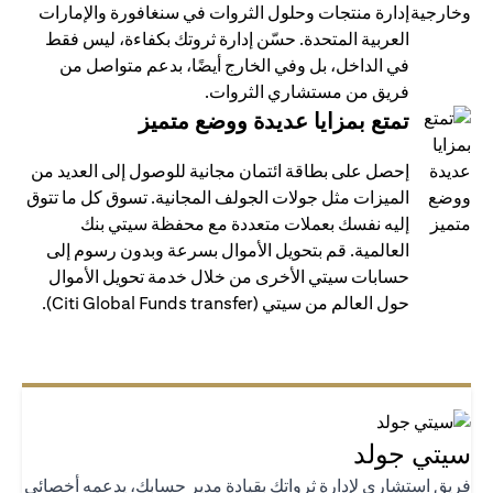
إدارة منتجات وحلول الثروات في سنغافورة والإمارات
العربية المتحدة. حسّن إدارة ثروتك بكفاءة، ليس فقط
في الداخل، بل وفي الخارج أيضًا، بدعم متواصل من
فريق من مستشاري الثروات.
تمتع بمزايا عديدة ووضع متميز
إحصل على بطاقة ائتمان مجانية للوصول إلى العديد من
الميزات مثل جولات الجولف المجانية. تسوق كل ما تتوق
إليه نفسك بعملات متعددة مع محفظة سيتي بنك
العالمية. قم بتحويل الأموال بسرعة وبدون رسوم إلى
حسابات سيتي الأخرى من خلال خدمة تحويل الأموال
حول العالم من سيتي (Citi Global Funds transfer).
تي جولد
يق استشاري لإدارة ثرواتك بقيادة مدير حسابك، يدعمه أخصائي