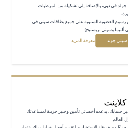
 جولد في دبي، بالإضافة إلى تشكيلة من المرطبات
زة.
من رسوم العضوية السنوية على جميع بطاقات سيتي في
ي ألتيما وسيتي بريستيج).
(opens in a new tab)
(opens in a new tab)
سيتي جولد
معرفة المزيد
كلاينت
دير حسابك، يدعمه أخصائي تأمين وخبير خزينة لمساعدتك
 العالم.
ًا من فريقك الاستشاري لتقديم أفضل خيارات الاستثمار