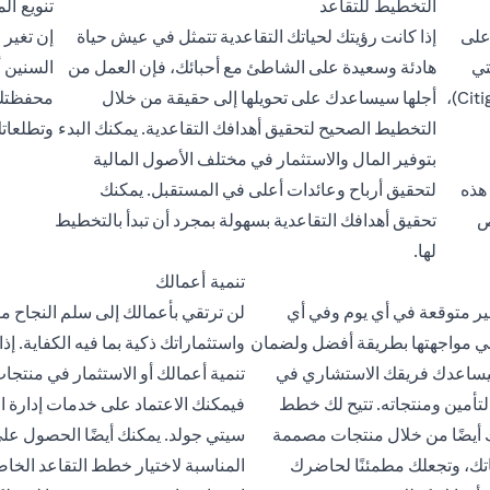
التخطيط للتقاعد
تنويع ا
على
إذا كانت رؤيتك لحياتك التقاعدية تتمثل في عيش حياة
إن تغير
تي
هادئة وسعيدة على الشاطئ مع أحبائك، فإن العمل من
السنين أ
جولد الاستشارية (Citigold Client Advisory Group)،
أجلها سيساعدك على تحويلها إلى حقيقة من خلال
محفظتك 
التخطيط الصحيح لتحقيق أهدافك التقاعدية. يمكنك البدء
وتطلعات
بتوفير المال والاستثمار في مختلف الأصول المالية
هذه
لتحقيق أرباح وعائدات أعلى في المستقبل. يمكنك
ص
تحقيق أهدافك التقاعدية بسهولة بمجرد أن تبدأ بالتخطيط
لها.
تنمية أعمالك
ر متوقعة في أي يوم وفي أي
لن ترتقي بأعمالك إلى سلم النجاح ما
 مواجهتها بطريقة أفضل ولضمان
واستثماراتك ذكية بما فيه الكفاية. إ
ساعدك فريقك الاستشاري في
تنمية أعمالك أو الاستثمار في منتجات
تأمين ومنتجاته. تتيح لك خطط
فيمكنك الاعتماد على خدمات إدارة ال
ك أيضًا من خلال منتجات مصممة
سيتي جولد. يمكنك أيضًا الحصول عل
تك، وتجعلك مطمئنًا لحاضرك
المناسبة لاختيار خطط التقاعد الخا