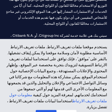
التوزيع أو الاستخدام مخالفًا للقانون أو اللوائح المحلية، كما أن أيًا من
الخدمات أو الاستثمارات المشار إليها في هذا الموقع الإلكتروني غير متاحةٍ
للأشخاص المقيمين في أي دولةٍ يكون فيها تقديم هذه الخدمات أو
الاستثمارات مخالفًا للقانون أو اللوائح المحلية.
سيتي بنك هي علامة خدمة لشركة Citigroup Inc. أو .Citibank N.A ،
مستخدمة ومسجلة في جميع أنحاء العالم.
يستخدم موقعنا ملفات تعريف الارتباط. ملفات تعريف الارتباط
الأساسية مطلوبة لأمان وسلامة موقعنا ولا يمكن إيقاف تشغيلها.
سيتي بنك إن. إيه. الإمارات مسجل لدى مصرف الإمارات المركزي تحت
بالنقر على 'موافق' ، فإنك توافق على استخدامنا لملفات تعريف
أرقام التراخيص 202563 لفرع الوصل في دبي، 531989 لفرع مول
الارتباط التسويقية لتزويدك بتجربة مخصصة عبر الموقع ، وإظهار
الإمارات في دبي، و
CN-1002019
لفرع أبوظبي. هاتف: 4000 311 04.
المحتوى والإعلانات المستهدفة ، وجمع البيانات الإحصائية حول
فرع سيتي بنك إن إيه - الإمارات العربية المتحدة مرخص من مصرف
استخدام الموقع. يمكن مشاركة هذه المعلومات مع شركائنا في
الإمارات العربية المتحدة المركزي كفرع لبنك أجنبي.
وسائل التواصل الاجتماعي والإعلان والتحليل والذين قد يجمعونها
سيتي بنك إن إيه الإمارات العربية المتحدة مرخص من هيئة الأوراق المالية
مع المعلومات الأخرى التي قدمتها لهم أو التي جمعوها من
والسلع في الإمارات العربية المتحدة ("SCA") للقيام بالنشاط المالي لـ أ)
استخدامك لخدماتهم. لمعرفة المزيد حول كيفية
معلومات حول
الاستشارات المالية والتعريف والترويج بموجب ترخيص رقم
ملفات تعريف الارتباط
استخدامنا لبيانات ملفات تعريف الارتباط ،
20200000097 ب) وسيط تداول في الأسواق الدولية بموجب ترخيص
تفضل بزيارة.
رقم 20200000198 ج) إدارة المحافظ بموجب ترخيص رقم