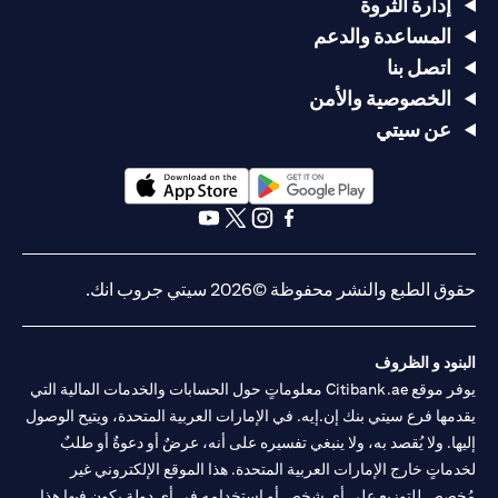
إدارة الثروة
المساعدة والدعم
اتصل بنا
الخصوصية والأمن
عن سيتي
(opens in a new tab)
(opens in a new tab)
(opens in a new tab)
(opens in a new tab)
(opens in a new tab)
(opens in a new tab)
حقوق الطبع والنشر محفوظة ©2026 سيتي جروب انك.
البنود و الظروف
يوفر موقع Citibank.ae معلوماتٍ حول الحسابات والخدمات المالية التي
يقدمها فرع سيتي بنك إن.إيه. في الإمارات العربية المتحدة، ويتيح الوصول
إليها. ولا يُقصد به، ولا ينبغي تفسيره على أنه، عرضٌ أو دعوةٌ أو طلبٌ
لخدماتٍ خارج الإمارات العربية المتحدة. هذا الموقع الإلكتروني غير
مُخصص للتوزيع على أي شخصٍ أو استخدامه في أي دولةٍ يكون فيها هذا