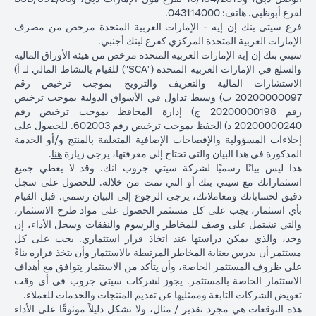
لفرع أبوظبي. هاتف: 043114000.
فرع سيتي بنك إن إيه - الإمارات العربية المتحدة مرخص من مصرف
الإمارات العربية المتحدة المركزي كفرع لبنك أجنبي.
سيتي بنك إن إيه الإمارات العربية المتحدة مرخص من هيئة الأوراق المالية
والسلع في الإمارات العربية المتحدة ("SCA") للقيام بالنشاط المالي لـ أ)
الاستشارات المالية والتعريف والترويج بموجب ترخيص رقم
20200000097 ب) وسيط تداول في الأسواق الدولية بموجب ترخيص
رقم 20200000198 ج) إدارة المحافظ بموجب ترخيص رقم
20200000240 د) الحفظ بموجب ترخيص رقم 602003. للحصول على
إخلاءات المسؤولية والإفصاحات الإضافية المتعلقة بالمنتج و/أو الخدمة
(opens in a new tab)
المذكورة في هذا البيان والتي تحتاج إلى معرفتها، يرجى زيارة
هنا
.
هذا ليس بيانًا رسميًا لشركة سيتي جروب انك. وقد لا يغطي جميع
استثماراتك مع سيتي بنك أو التي تمت من خلاله. للحصول على سجل
دقيق لحساباتك ومعاملاتك، يرجى الرجوع إلى البيان رسمي. قبل القيام
بأي استثمار، يجب على كل مستثمر الحصول على مواد طرح الاستثمار،
والتي تشتمل على وصف للمخاطر والرسوم والنفقات وسجل الأداء، إن
وجد، والذي يمكن دراستها عند اتخاذ قرار استثماري. يجب على كل
مستثمر أن يدرس بعناية المخاطر المرتبطة بالاستثمار وأن يتخذ قراره بناءً
على ظروف المستثمر الخاصة، وأن يتأكد من الاستثمار يتوافق مع أهداف
الاستثمار الخاصة بالمستثمر. يجوز لشركات سيتي جروب في أي وقت
تعويض الشركات التابعة وممثليها عن تقديم المنتجات والخدمات للعملاء.
هذه التوقعات هي مجرد تقدير / مثال، ولا تشكل دليلاً موثوقًا على الأداء