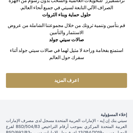
ترانسفيرز" للتحويلات العالمية والسحب بدون رسوم من أجهزة
الصراف الآلي التابعة لسيتي في جميع أنحاء العالم.
حلول حماية وبناء الثروات
قم بتأمين وتنمية ثروتك من خلال مجموعتنا الشاملة من عروض
الاستثمار والتأمين
صالات سيتي جولد
استمتع بفخامة وراحة لا مثيل لهما في صالات سيتي جولد أثناء
سفرك حول العالم
(opens in a new tab)
اعرف المزيد
إخلاء المسؤولية
سيتي بنك إن إيه - الإمارات العربية المتحدة مسجل لدى مصرف الإمارات
العربية المتحدة المركزي بموجب أرقام التراخيص BSD/504/83 لفرع
الوصل دبي، و13/184/2019 لفرع مول الإمارات دبي، وBSD/692/83