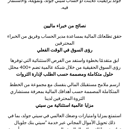
جولد برايفيت كلاينت أو حساب سيتي جولد، وتمويله، والاستثمار
فيه.
نصائح من خبراء ماليين
حقق تطلعاتك المالية بمساعدة مدير الحساب وفريق من الخبراء
المحترفين
رؤى السوق في الوقت الفعلي
ابق متقدمًا بخطوة واستفد من الفرص الاستثنائية التي توفرها
رؤى السوق الحقيقية من خلال شبكة عالمية تضم +400 محلل
حلول متكاملة ومصممة حسب الطلب لإدارة الثروات
ارسم ملامح مستقبلك المالي بنفسك مع مجموعة من الخطط
المتكاملة المصممة حسب أهدافك المالية بمعرفة مستشاري
الثروة المحترفين لدينا
مزايا عالمية استثنائية من سيتي
استمتع بمزايا وامتيازات وضعك العالمي في سيتي جولد، بما في
ذلك تحويل الأموال المجاني عبر خدمة "سيتي بنك جلوبال