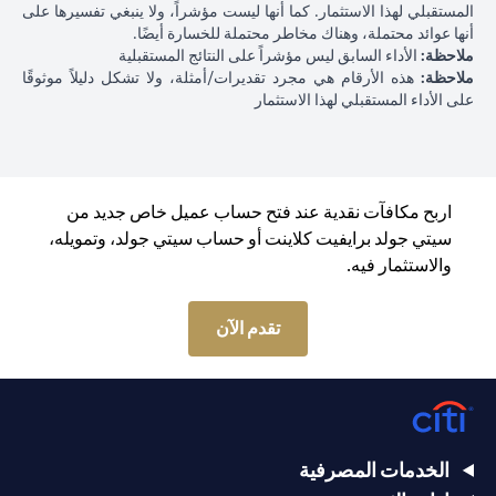
المستقبلي لهذا الاستثمار. كما أنها ليست مؤشراً، ولا ينبغي تفسيرها على
أنها عوائد محتملة، وهناك مخاطر محتملة للخسارة أيضًا.
ملاحظة:
الأداء السابق ليس مؤشراً على النتائج المستقبلية
ملاحظة:
هذه الأرقام هي مجرد تقديرات/أمثلة، ولا تشكل دليلاً موثوقًا
على الأداء المستقبلي لهذا الاستثمار
اربح مكافآت نقدية عند فتح حساب عميل خاص جديد من
سيتي جولد برايفيت كلاينت أو حساب سيتي جولد، وتمويله،
والاستثمار فيه.
(opens in a new tab)
تقدم الآن
الخدمات المصرفية