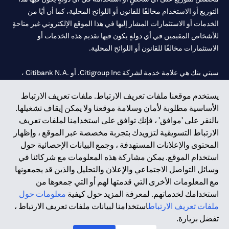
التوزيع أو الاستخدام مخالفًا للقانون أو اللوائح المحلية، كما أن أيًا من
الخدمات أو الاستثمارات المشار إليها في هذا الموقع الإلكتروني غير متاحةٍ
للأشخاص المقيمين في أي دولةٍ يكون فيها تقديم هذه الخدمات أو
الاستثمارات مخالفًا للقانون أو اللوائح المحلية.
سيتي بنك هي علامة خدمة لشركة Citigroup Inc. أو .Citibank N.A ،
مستخدمة ومسجلة في جميع أنحاء العالم.
يستخدم موقعنا ملفات تعريف الارتباط. ملفات تعريف الارتباط
الأساسية مطلوبة لأمان وسلامة موقعنا ولا يمكن إيقاف تشغيلها.
سيتي بنك إن. إيه. الإمارات مسجل لدى مصرف الإمارات المركزي تحت
بالنقر على 'موافق' ، فإنك توافق على استخدامنا لملفات تعريف
أرقام التراخيص 202563 لفرع الوصل في دبي، 531989 لفرع مول
الارتباط التسويقية لتزويدك بتجربة مخصصة عبر الموقع ، وإظهار
الإمارات في دبي، و
CN-1002019
لفرع أبوظبي. هاتف: 4000 311 04.
المحتوى والإعلانات المستهدفة ، وجمع البيانات الإحصائية حول
فرع سيتي بنك إن إيه - الإمارات العربية المتحدة مرخص من مصرف
استخدام الموقع. يمكن مشاركة هذه المعلومات مع شركائنا في
الإمارات العربية المتحدة المركزي كفرع لبنك أجنبي.
وسائل التواصل الاجتماعي والإعلان والتحليل والذين قد يجمعونها
سيتي بنك إن إيه الإمارات العربية المتحدة مرخص من هيئة الأوراق المالية
مع المعلومات الأخرى التي قدمتها لهم أو التي جمعوها من
والسلع في الإمارات العربية المتحدة ("SCA") للقيام بالنشاط المالي لـ أ)
استخدامك لخدماتهم. لمعرفة المزيد حول كيفية
معلومات حول
الاستشارات المالية والتعريف والترويج بموجب ترخيص رقم
ملفات تعريف الارتباط
استخدامنا لبيانات ملفات تعريف الارتباط ،
20200000097 ب) وسيط تداول في الأسواق الدولية بموجب ترخيص
تفضل بزيارة.
رقم 20200000198 ج) إدارة المحافظ بموجب ترخيص رقم