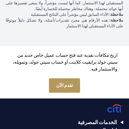
المستقبلي لهذا الاستثمار. كما أنها ليست مؤشراً، ولا ينبغي تفسيرها على
أنها عوائد محتملة، وهناك مخاطر محتملة للخسارة أيضًا.
ملاحظة:
الأداء السابق ليس مؤشراً على النتائج المستقبلية
ملاحظة:
هذه الأرقام هي مجرد تقديرات/أمثلة، ولا تشكل دليلاً موثوقًا
على الأداء المستقبلي لهذا الاستثمار
اربح مكافآت نقدية عند فتح حساب عميل خاص جديد من
سيتي جولد برايفيت كلاينت أو حساب سيتي جولد، وتمويله،
والاستثمار فيه.
(opens in a new tab)
تقدم الآن
الخدمات المصرفية