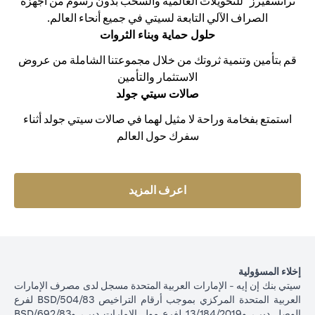
ترانسفيرز" للتحويلات العالمية والسحب بدون رسوم من أجهزة
الصراف الآلي التابعة لسيتي في جميع أنحاء العالم.
حلول حماية وبناء الثروات
قم بتأمين وتنمية ثروتك من خلال مجموعتنا الشاملة من عروض
الاستثمار والتأمين
صالات سيتي جولد
استمتع بفخامة وراحة لا مثيل لهما في صالات سيتي جولد أثناء
سفرك حول العالم
(opens in a new tab)
اعرف المزيد
إخلاء المسؤولية
سيتي بنك إن إيه - الإمارات العربية المتحدة مسجل لدى مصرف الإمارات
العربية المتحدة المركزي بموجب أرقام التراخيص BSD/504/83 لفرع
الوصل دبي، و13/184/2019 لفرع مول الإمارات دبي، وBSD/692/83