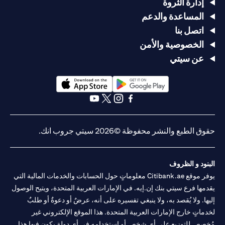
إدارة الثروة
المساعدة والدعم
اتصل بنا
الخصوصية والأمن
عن سيتي
(opens in a new tab)
(opens in a new tab)
(opens in a new tab)
(opens in a new tab)
(opens in a new tab)
(opens in a new tab)
حقوق الطبع والنشر محفوظة ©2026 سيتي جروب انك.
البنود و الظروف
يوفر موقع Citibank.ae معلوماتٍ حول الحسابات والخدمات المالية التي
يقدمها فرع سيتي بنك إن.إيه. في الإمارات العربية المتحدة، ويتيح الوصول
إليها. ولا يُقصد به، ولا ينبغي تفسيره على أنه، عرضٌ أو دعوةٌ أو طلبٌ
لخدماتٍ خارج الإمارات العربية المتحدة. هذا الموقع الإلكتروني غير
مُخصص للتوزيع على أي شخصٍ أو استخدامه في أي دولةٍ يكون فيها هذا