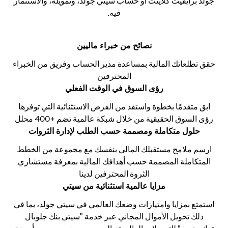
جولد برايفيت كلاينت أو حساب سيتي جولد، وتمويله، والاستثمار
فيه.
نصائح من خبراء ماليين
حقق تطلعاتك المالية بمساعدة مدير الحساب وفريق من الخبراء
المحترفين
رؤى السوق في الوقت الفعلي
ابق متقدمًا بخطوة واستفد من الفرص الاستثنائية التي توفرها
رؤى السوق الحقيقية من خلال شبكة عالمية تضم +400 محلل
حلول متكاملة ومصممة حسب الطلب لإدارة الثروات
ارسم ملامح مستقبلك المالي بنفسك مع مجموعة من الخطط
المتكاملة المصممة حسب أهدافك المالية بمعرفة مستشاري
الثروة المحترفين لدينا
مزايا عالمية استثنائية من سيتي
استمتع بمزايا وامتيازات وضعك العالمي في سيتي جولد، بما في
ذلك تحويل الأموال المجاني عبر خدمة "سيتي بنك جلوبال