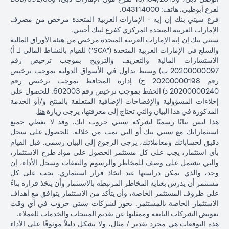
لفرع أبوظبي. هاتف: 043114000.
فرع سيتي بنك إن إيه - الإمارات العربية المتحدة مرخص من مصرف
الإمارات العربية المتحدة المركزي كفرع لبنك أجنبي.
سيتي بنك إن إيه الإمارات العربية المتحدة مرخص من هيئة الأوراق المالية
والسلع في الإمارات العربية المتحدة ("SCA") للقيام بالنشاط المالي لـ أ)
الاستشارات المالية والتعريف والترويج بموجب ترخيص رقم
20200000097 ب) وسيط تداول في الأسواق الدولية بموجب ترخيص
رقم 20200000198 ج) إدارة المحافظ بموجب ترخيص رقم
20200000240 د) الحفظ بموجب ترخيص رقم 602003. للحصول على
إخلاءات المسؤولية والإفصاحات الإضافية المتعلقة بالمنتج و/أو الخدمة
(opens in a new tab)
المذكورة في هذا البيان والتي تحتاج إلى معرفتها، يرجى زيارة
هنا
.
هذا ليس بيانًا رسميًا لشركة سيتي جروب انك. وقد لا يغطي جميع
استثماراتك مع سيتي بنك أو التي تمت من خلاله. للحصول على سجل
دقيق لحساباتك ومعاملاتك، يرجى الرجوع إلى البيان رسمي. قبل القيام
بأي استثمار، يجب على كل مستثمر الحصول على مواد طرح الاستثمار،
والتي تشتمل على وصف للمخاطر والرسوم والنفقات وسجل الأداء، إن
وجد، والذي يمكن دراستها عند اتخاذ قرار استثماري. يجب على كل
مستثمر أن يدرس بعناية المخاطر المرتبطة بالاستثمار وأن يتخذ قراره بناءً
على ظروف المستثمر الخاصة، وأن يتأكد من الاستثمار يتوافق مع أهداف
الاستثمار الخاصة بالمستثمر. يجوز لشركات سيتي جروب في أي وقت
تعويض الشركات التابعة وممثليها عن تقديم المنتجات والخدمات للعملاء.
هذه التوقعات هي مجرد تقدير / مثال، ولا تشكل دليلاً موثوقًا على الأداء