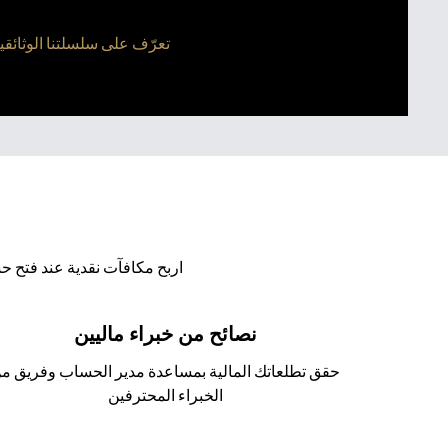
تعرّف على سلسلتنا الوثائقية الرقمية المكونة من 4 أجزاء، وشاه
اربح مكافآت نقدية عند فتح ح
نصائح من خبراء ماليين
حقق تطلعاتك المالية بمساعدة مدير الحساب وفريق م
الخبراء المحترفين