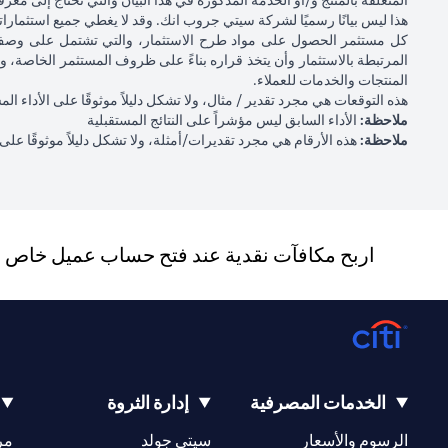
المتعلقة بالمنتج و/أو الخدمة المذكورة في هذا البيان والتي تحتاج إلى معر
هذا ليس بيانًا رسميًا لشركة سيتي جروب انك. وقد لا يغطي جميع استثمار
كل مستثمر الحصول على مواد طرح الاستثمار، والتي تشتمل على وصف ل
المرتبطة بالاستثمار وأن يتخذ قراره بناءً على ظروف المستثمر الخاصة، 
المنتجات والخدمات للعملاء.
هذه التوقعات هي مجرد تقدير / مثال، ولا تشكل دليلاً موثوقًا على الأداء ال
ملاحظة:
الأداء السابق ليس مؤشراً على النتائج المستقبلية
ملاحظة:
هذه الأرقام هي مجرد تقديرات/أمثلة، ولا تشكل دليلاً موثوقًا على ا
اربح مكافآت نقدية عند فتح حساب عميل خاص جد
الخدمات المصرفية
إدارة الثروة
(opens in a new tab)
(opens in a new tab)
الرسوم والأسعار
سيتي جولد
مر