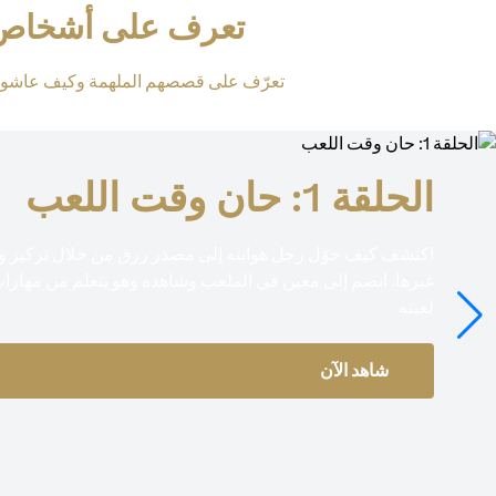
تعرف على أشخاص أع
تعرّف على قصصهم الملهمة وكيف عاشوا 
الحلقة 1: حان وقت اللعب
اكتشف كيف حوّل رجل هوايته إلى مصدر رزق من خلال تركيز وقته
غيرها. انضم إلى معين في الملعب وشاهده وهو يتعلم من مهار
لعبته
شاهد الآن