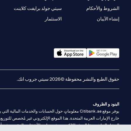
(opens in a new tab)
(opens in a new tab)
الشروط والأحكام
سيتي جولد برايفت كلاينت
(opens in a new tab)
(opens in a new tab)
إنشاء الآيبان
الاستثمار
(opens in a new tab)
(opens in a new tab)
حقوق الطبع والنشر محفوظة ©2026 سيتي جروب انك.
البنود و الظروف
يوفر موقع Citibank.ae معلوماتٍ حول الحسابات والخدمات 
خارج الإمارات العربية المتحدة. هذا الموقع الإلكتروني غير مُخصص للتوزيع ع
المشار إليها في هذا الموقع الإلكتروني غير متاحةٍ للأشخاص المقيمين في أي د