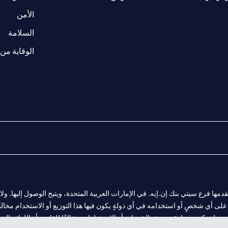
(opens in a new tab)
الأمن
(opens in a new tab)
السلامة
الوقاية من 
المالية التي يقدمها فرع سيتي بنك إن.إيه. في الإمارات العربية المتحدة، ويتيح الوصول إليه
لى أي شخصٍ أو استخدامه في أي دولةٍ يكون فيها هذا التوزيع أو الاستخدام مخالفًا ل
ولةٍ يكون فيها تقديم هذه الخدمات أو الاستثمارات مخالفًا للقانون أو اللوائح المح