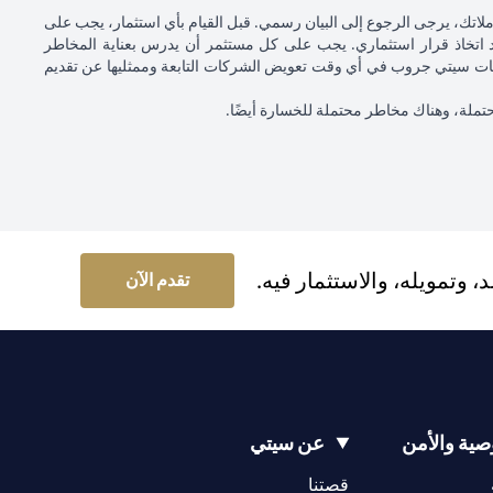
لاتك، يرجى الرجوع إلى البيان رسمي. قبل القيام بأي استثمار، يجب على
اتخاذ قرار استثماري. يجب على كل مستثمر أن يدرس بعناية المخاطر
لشركات سيتي جروب في أي وقت تعويض الشركات التابعة وممثليها عن تقديم
 محتملة، وهناك مخاطر محتملة للخسارة أيضًا.
وتمويله، والاستثمار فيه.
(opens in a new tab)
تقدم الآن
ية والأمن
عن سيتي
(opens in a new tab)
(opens in a new tab)
قصتنا