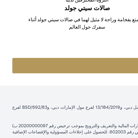
صالات سيتي جولد
تع بفخامة وراحة لا مثيل لهما في صالات سيتي جولد أثناء
سفرك حول العالم
سيتي بنك إن إيه - الإمارات العربية المتحدة مسجل لدى مصرف الإمارات العربية المتحدة المركزي بموجب أرقام التراخيص BSD/504/83 لفرع الوصل دبي، و13/184/2019 لفرع مول الإمارات دبي، وBSD/692/83 لفرع
سيتي بنك إن إيه الإمارات العربية المتحدة مرخص من هيئة الأوراق المالية والسلع في الإمارات العربية المتحدة ("SCA") للقيام بالنشاط المالي لـ أ) الاستشارات المالية والتعريف والترويج بموجب ترخيص رقم 20200000097 ب)
وسيط تداول في الأسواق الدولية بموجب ترخيص رقم 20200000198 ج) إدارة المحافظ بموجب ترخيص رقم 20200000240 د) الحفظ بموجب ترخيص رقم 602003. للحصول على إخلاءات المسؤولية والإفصاحات الإضافية