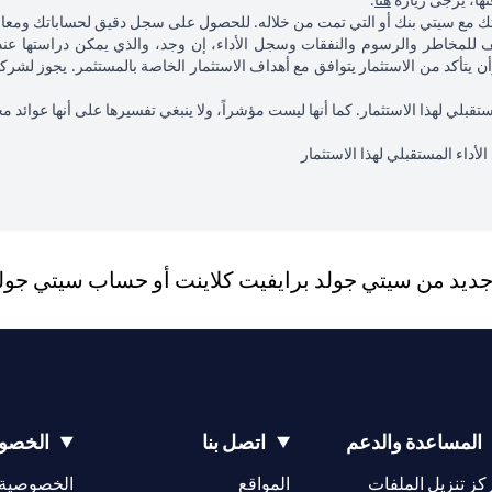
فتها، يرجى زيارة
هنا
.
اتك مع سيتي بنك أو التي تمت من خلاله. للحصول على سجل دقيق لحساباتك ومعام
لمخاطر والرسوم والنفقات وسجل الأداء، إن وجد، والذي يمكن دراستها عند 
وأن يتأكد من الاستثمار يتوافق مع أهداف الاستثمار الخاصة بالمستثمر. يجوز 
مستقبلي لهذا الاستثمار. كما أنها ليست مؤشراً، ولا ينبغي تفسيرها على أنها عوائد
لأداء المستقبلي لهذا الاستثمار
يد من سيتي جولد برايفيت كلاينت أو حساب سيتي جولد، 
المساعدة والدعم
اتصل بنا
الخصوص
(opens in a new tab)
كز تنزيل الملفات
المواقع
الخصوصية