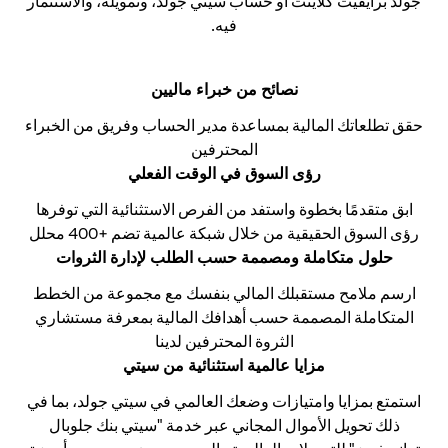
جولد برايفيت كلاينت أو حساب سيتي جولد، وتمويله، والاستثمار
فيه.
نصائح من خبراء ماليين
حقق تطلعاتك المالية بمساعدة مدير الحساب وفريق من الخبراء
المحترفين
رؤى السوق في الوقت الفعلي
ابق متقدمًا بخطوة واستفد من الفرص الاستثنائية التي توفرها
رؤى السوق الحقيقية من خلال شبكة عالمية تضم +400 محلل
حلول متكاملة ومصممة حسب الطلب لإدارة الثروات
ارسم ملامح مستقبلك المالي بنفسك مع مجموعة من الخطط
المتكاملة المصممة حسب أهدافك المالية بمعرفة مستشاري
الثروة المحترفين لدينا
مزايا عالمية استثنائية من سيتي
استمتع بمزايا وامتيازات وضعك العالمي في سيتي جولد، بما في
ذلك تحويل الأموال المجاني عبر خدمة "سيتي بنك جلوبال