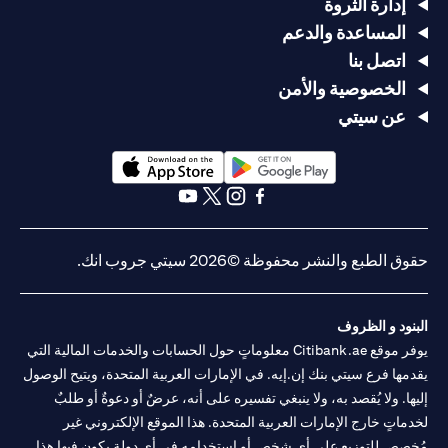
إدارة الثروة
المساعدة والدعم
اتصل بنا
الخصوصية والأمن
عن سيتي
opens in a new tab
opens in a new tab
opens in a new tab
opens in a new tab
opens in a new tab
opens in a new tab
حقوق الطبع والنشر محفوظة ©2026 سيتي جروب انك.
البنود و الظروف
يوفر موقع Citibank.ae معلوماتٍ حول الحسابات والخدمات المالية التي
يقدمها فرع سيتي بنك إن.إيه. في الإمارات العربية المتحدة، ويتيح الوصول
إليها. ولا يُقصد به، ولا ينبغي تفسيره على أنه، عرضٌ أو دعوةٌ أو طلبٌ
لخدماتٍ خارج الإمارات العربية المتحدة. هذا الموقع الإلكتروني غير
مُخصص للتوزيع على أي شخصٍ أو استخدامه في أي دولةٍ يكون فيها هذا