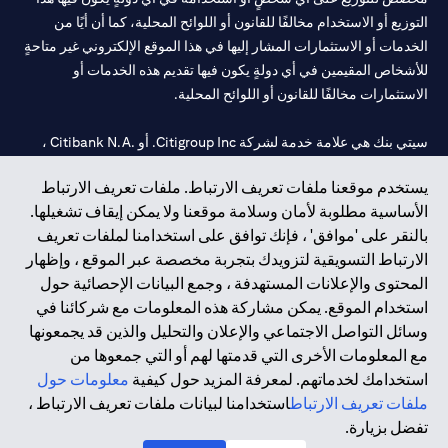
التوزيع أو الاستخدام مخالفًا للقانون أو اللوائح المحلية، كما أن أيًا من
الخدمات أو الاستثمارات المشار إليها في هذا الموقع الإلكتروني غير متاحةٍ
للأشخاص المقيمين في أي دولةٍ يكون فيها تقديم هذه الخدمات أو
الاستثمارات مخالفًا للقانون أو اللوائح المحلية.
سيتي بنك هي علامة خدمة لشركة Citigroup Inc. أو .Citibank N.A ،
مستخدمة ومسجلة في جميع أنحاء العالم.
يستخدم موقعنا ملفات تعريف الارتباط. ملفات تعريف الارتباط
الأساسية مطلوبة لأمان وسلامة موقعنا ولا يمكن إيقاف تشغيلها.
سيتي بنك إن. إيه. الإمارات مسجل لدى مصرف الإمارات المركزي تحت
بالنقر على 'موافق' ، فإنك توافق على استخدامنا لملفات تعريف
أرقام التراخيص 202563 لفرع الوصل في دبي، 531989 لفرع مول
الارتباط التسويقية لتزويدك بتجربة مخصصة عبر الموقع ، وإظهار
الإمارات في دبي، و CN-1002019 لفرع أبوظبي. هاتف: 4000 311 04.
المحتوى والإعلانات المستهدفة ، وجمع البيانات الإحصائية حول
فرع سيتي بنك إن إيه - الإمارات العربية المتحدة مرخص من مصرف
استخدام الموقع. يمكن مشاركة هذه المعلومات مع شركائنا في
الإمارات العربية المتحدة المركزي كفرع لبنك أجنبي.
وسائل التواصل الاجتماعي والإعلان والتحليل والذين قد يجمعونها
سيتي بنك إن إيه الإمارات العربية المتحدة مرخص من هيئة الأوراق المالية
مع المعلومات الأخرى التي قدمتها لهم أو التي جمعوها من
والسلع في الإمارات العربية المتحدة ("SCA") للقيام بالنشاط المالي لـ أ)
استخدامك لخدماتهم. لمعرفة المزيد حول كيفية
معلومات حول
الاستشارات المالية والتعريف والترويج بموجب ترخيص رقم
ملفات تعريف الارتباط
استخدامنا لبيانات ملفات تعريف الارتباط ،
20200000097 ب) وسيط تداول في الأسواق الدولية بموجب ترخيص
تفضل بزيارة.
رقم 20200000198 ج) إدارة المحافظ بموجب ترخيص رقم