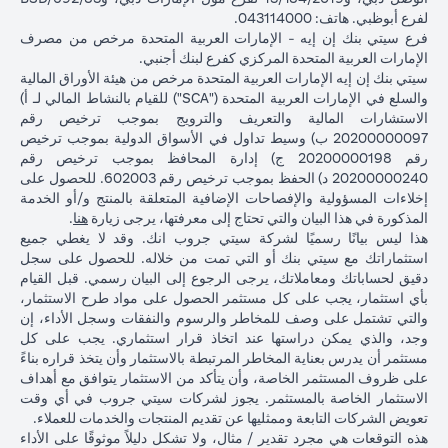
لفرع أبوظبي. هاتف: 043114000.
فرع سيتي بنك إن إيه - الإمارات العربية المتحدة مرخص من مصرف
الإمارات العربية المتحدة المركزي كفرع لبنك أجنبي.
سيتي بنك إن إيه الإمارات العربية المتحدة مرخص من هيئة الأوراق المالية
والسلع في الإمارات العربية المتحدة ("SCA") للقيام بالنشاط المالي لـ أ)
الاستشارات المالية والتعريف والترويج بموجب ترخيص رقم
20200000097 ب) وسيط تداول في الأسواق الدولية بموجب ترخيص
رقم 20200000198 ج) إدارة المحافظ بموجب ترخيص رقم
20200000240 د) الحفظ بموجب ترخيص رقم 602003. للحصول على
إخلاءات المسؤولية والإفصاحات الإضافية المتعلقة بالمنتج و/أو الخدمة
in a new tab
المذكورة في هذا البيان والتي تحتاج إلى معرفتها، يرجى زيارة
هنا
.
هذا ليس بيانًا رسميًا لشركة سيتي جروب انك. وقد لا يغطي جميع
استثماراتك مع سيتي بنك أو التي تمت من خلاله. للحصول على سجل
دقيق لحساباتك ومعاملاتك، يرجى الرجوع إلى البيان رسمي. قبل القيام
بأي استثمار، يجب على كل مستثمر الحصول على مواد طرح الاستثمار،
والتي تشتمل على وصف للمخاطر والرسوم والنفقات وسجل الأداء، إن
وجد، والذي يمكن دراستها عند اتخاذ قرار استثماري. يجب على كل
مستثمر أن يدرس بعناية المخاطر المرتبطة بالاستثمار وأن يتخذ قراره بناءً
على ظروف المستثمر الخاصة، وأن يتأكد من الاستثمار يتوافق مع أهداف
الاستثمار الخاصة بالمستثمر. يجوز لشركات سيتي جروب في أي وقت
تعويض الشركات التابعة وممثليها عن تقديم المنتجات والخدمات للعملاء.
هذه التوقعات هي مجرد تقدير / مثال، ولا تشكل دليلاً موثوقًا على الأداء