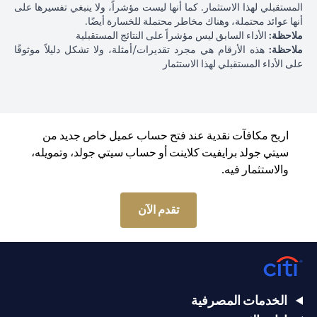
المستقبلي لهذا الاستثمار. كما أنها ليست مؤشراً، ولا ينبغي تفسيرها على
أنها عوائد محتملة، وهناك مخاطر محتملة للخسارة أيضًا.
ملاحظة:
الأداء السابق ليس مؤشراً على النتائج المستقبلية
ملاحظة:
هذه الأرقام هي مجرد تقديرات/أمثلة، ولا تشكل دليلاً موثوقًا
على الأداء المستقبلي لهذا الاستثمار
اربح مكافآت نقدية عند فتح حساب عميل خاص جديد من
سيتي جولد برايفيت كلاينت أو حساب سيتي جولد، وتمويله،
والاستثمار فيه.
opens in a new tab
تقدم الآن
الخدمات المصرفية