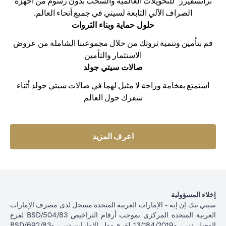
ترانسفيرز" للتحويلات العالمية والسحب بدون رسوم من أجهزة
الصراف الآلي التابعة لسيتي في جميع أنحاء العالم.
حلول حماية وبناء الثروات
قم بتأمين وتنمية ثروتك من خلال مجموعتنا الشاملة من عروض
الاستثمار والتأمين
صالات سيتي جولد
استمتع بفخامة وراحة لا مثيل لهما في صالات سيتي جولد أثناء
سفرك حول العالم
opens in a new tab
اعرف المزيد
إخلاء المسؤولية
سيتي بنك إن إيه - الإمارات العربية المتحدة مسجل لدى مصرف الإمارات
العربية المتحدة المركزي بموجب أرقام التراخيص BSD/504/83 لفرع
الوصل دبي، و13/184/2019 لفرع مول الإمارات دبي، وBSD/692/83