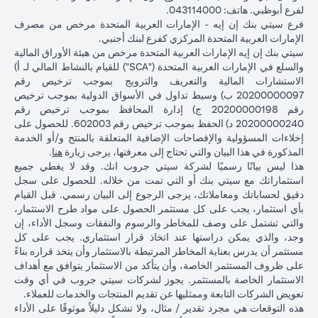
لفرع أبوظبي. هاتف: 043114000.
فرع سيتي بنك إن إيه - الإمارات العربية المتحدة مرخص من مصرف
الإمارات العربية المتحدة المركزي كفرع لبنك أجنبي.
سيتي بنك إن إيه الإمارات العربية المتحدة مرخص من هيئة الأوراق المالية
والسلع في الإمارات العربية المتحدة ("SCA") للقيام بالنشاط المالي لـ أ)
الاستشارات المالية والتعريف والترويج بموجب ترخيص رقم
20200000097 ب) وسيط تداول في الأسواق الدولية بموجب ترخيص
رقم 20200000198 ج) إدارة المحافظ بموجب ترخيص رقم
20200000240 د) الحفظ بموجب ترخيص رقم 602003. للحصول على
إخلاءات المسؤولية والإفصاحات الإضافية المتعلقة بالمنتج و/أو الخدمة
in a new tab
المذكورة في هذا البيان والتي تحتاج إلى معرفتها، يرجى زيارة
هنا
.
هذا ليس بيانًا رسميًا لشركة سيتي جروب انك. وقد لا يغطي جميع
استثماراتك مع سيتي بنك أو التي تمت من خلاله. للحصول على سجل
دقيق لحساباتك ومعاملاتك، يرجى الرجوع إلى البيان رسمي. قبل القيام
بأي استثمار، يجب على كل مستثمر الحصول على مواد طرح الاستثمار،
والتي تشتمل على وصف للمخاطر والرسوم والنفقات وسجل الأداء، إن
وجد، والذي يمكن دراستها عند اتخاذ قرار استثماري. يجب على كل
مستثمر أن يدرس بعناية المخاطر المرتبطة بالاستثمار وأن يتخذ قراره بناءً
على ظروف المستثمر الخاصة، وأن يتأكد من الاستثمار يتوافق مع أهداف
الاستثمار الخاصة بالمستثمر. يجوز لشركات سيتي جروب في أي وقت
تعويض الشركات التابعة وممثليها عن تقديم المنتجات والخدمات للعملاء.
هذه التوقعات هي مجرد تقدير / مثال، ولا تشكل دليلاً موثوقًا على الأداء