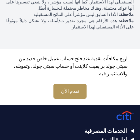
المستقبلي لهذا الاستثمار. كما أنها ليست مؤشراً، ولا ينبغي تفسيرها على
أنها عوائد محتملة، وهناك مخاطر محتملة للخسارة أيضًا.
ملاحظة:
الأداء السابق ليس مؤشراً على النتائج المستقبلية
ملاحظة:
هذه الأرقام هي مجرد تقديرات/أمثلة، ولا تشكل دليلاً موثوقًا
على الأداء المستقبلي لهذا الاستثمار
اربح مكافآت نقدية عند فتح حساب عميل خاص جديد من
سيتي جولد برايفيت كلاينت أو حساب سيتي جولد، وتمويله،
والاستثمار فيه.
opens in a new tab
تقدم الآن
الخدمات المصرفية
إدارة الثروة