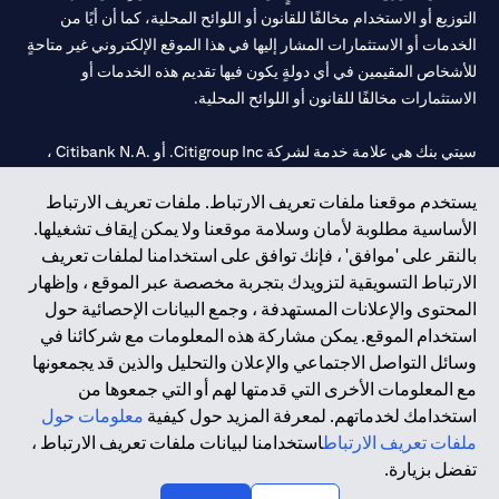
التوزيع أو الاستخدام مخالفًا للقانون أو اللوائح المحلية، كما أن أيًا من
الخدمات أو الاستثمارات المشار إليها في هذا الموقع الإلكتروني غير متاحةٍ
للأشخاص المقيمين في أي دولةٍ يكون فيها تقديم هذه الخدمات أو
الاستثمارات مخالفًا للقانون أو اللوائح المحلية.
سيتي بنك هي علامة خدمة لشركة Citigroup Inc. أو .Citibank N.A ،
مستخدمة ومسجلة في جميع أنحاء العالم.
يستخدم موقعنا ملفات تعريف الارتباط. ملفات تعريف الارتباط
الأساسية مطلوبة لأمان وسلامة موقعنا ولا يمكن إيقاف تشغيلها.
سيتي بنك إن. إيه. الإمارات مسجل لدى مصرف الإمارات المركزي تحت
بالنقر على 'موافق' ، فإنك توافق على استخدامنا لملفات تعريف
أرقام التراخيص 202563 لفرع الوصل في دبي، 531989 لفرع مول
الارتباط التسويقية لتزويدك بتجربة مخصصة عبر الموقع ، وإظهار
الإمارات في دبي، و CN-1002019 لفرع أبوظبي. هاتف: 4000 311 04.
المحتوى والإعلانات المستهدفة ، وجمع البيانات الإحصائية حول
فرع سيتي بنك إن إيه - الإمارات العربية المتحدة مرخص من مصرف
استخدام الموقع. يمكن مشاركة هذه المعلومات مع شركائنا في
الإمارات العربية المتحدة المركزي كفرع لبنك أجنبي.
وسائل التواصل الاجتماعي والإعلان والتحليل والذين قد يجمعونها
سيتي بنك إن إيه الإمارات العربية المتحدة مرخص من هيئة الأوراق المالية
مع المعلومات الأخرى التي قدمتها لهم أو التي جمعوها من
والسلع في الإمارات العربية المتحدة ("SCA") للقيام بالنشاط المالي لـ أ)
استخدامك لخدماتهم. لمعرفة المزيد حول كيفية
معلومات حول
الاستشارات المالية والتعريف والترويج بموجب ترخيص رقم
ملفات تعريف الارتباط
استخدامنا لبيانات ملفات تعريف الارتباط ،
20200000097 ب) وسيط تداول في الأسواق الدولية بموجب ترخيص
تفضل بزيارة.
رقم 20200000198 ج) إدارة المحافظ بموجب ترخيص رقم