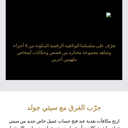
تعرّف على سلسلتنا الوثائقية الرقمية المكونة من 4 أجزاء،
وشاهد مجموعة مختارة من قصص وحكايات أشخاص
ملهمين آخرين
جرّب الفرق مع سيتي جولد
اربح مكافآت نقدية عند فتح حساب عميل خاص جديد من سيتي
جولد برايفيت كلاينت أو حساب سيتي جولد، وتمويله، والاستثمار