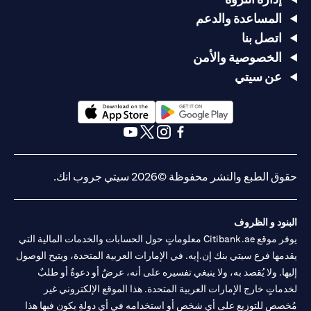
المساعدة والدعم
اتصل بنا
الخصوصية والأمن
عن سيتي
opens in a new tab
opens in a new tab
opens in a new tab
opens in a new tab
opens in a new tab
opens in a new tab
حقوق الطبع والنشر محفوظة ©2026 سيتي جروب انك.
البنود و الظروف
يوفر موقع Citibank.ae معلوماتٍ حول الحسابات والخدمات المالية التي
يقدمها فرع سيتي بنك إن.إيه. في الإمارات العربية المتحدة، ويتيح الوصول
إليها. ولا يُقصد به، ولا ينبغي تفسيره على أنه، عرضٌ أو دعوةٌ أو طلبٌ
لخدماتٍ خارج الإمارات العربية المتحدة. هذا الموقع الإلكتروني غير
مُخصص للتوزيع على أي شخصٍ أو استخدامه في أي دولةٍ يكون فيها هذا