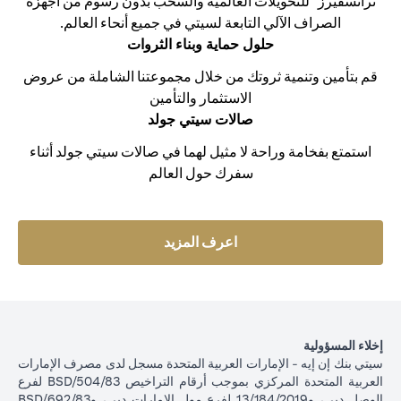
ترانسفيرز" للتحويلات العالمية والسحب بدون رسوم من أجهزة
الصراف الآلي التابعة لسيتي في جميع أنحاء العالم.
حلول حماية وبناء الثروات
قم بتأمين وتنمية ثروتك من خلال مجموعتنا الشاملة من عروض
الاستثمار والتأمين
صالات سيتي جولد
استمتع بفخامة وراحة لا مثيل لهما في صالات سيتي جولد أثناء
سفرك حول العالم
opens in a new tab
اعرف المزيد
إخلاء المسؤولية
سيتي بنك إن إيه - الإمارات العربية المتحدة مسجل لدى مصرف الإمارات
العربية المتحدة المركزي بموجب أرقام التراخيص BSD/504/83 لفرع
الوصل دبي، و13/184/2019 لفرع مول الإمارات دبي، وBSD/692/83