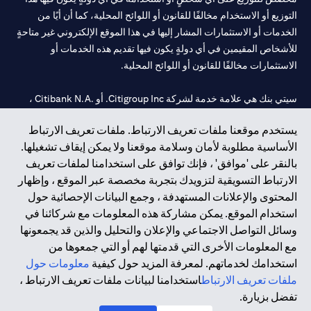
التوزيع أو الاستخدام مخالفًا للقانون أو اللوائح المحلية، كما أن أيًا من
الخدمات أو الاستثمارات المشار إليها في هذا الموقع الإلكتروني غير متاحةٍ
للأشخاص المقيمين في أي دولةٍ يكون فيها تقديم هذه الخدمات أو
الاستثمارات مخالفًا للقانون أو اللوائح المحلية.
سيتي بنك هي علامة خدمة لشركة Citigroup Inc. أو .Citibank N.A ،
مستخدمة ومسجلة في جميع أنحاء العالم.
يستخدم موقعنا ملفات تعريف الارتباط. ملفات تعريف الارتباط
الأساسية مطلوبة لأمان وسلامة موقعنا ولا يمكن إيقاف تشغيلها.
سيتي بنك إن. إيه. الإمارات مسجل لدى مصرف الإمارات المركزي تحت
بالنقر على 'موافق' ، فإنك توافق على استخدامنا لملفات تعريف
أرقام التراخيص 202563 لفرع الوصل في دبي، 531989 لفرع مول
الارتباط التسويقية لتزويدك بتجربة مخصصة عبر الموقع ، وإظهار
الإمارات في دبي، و CN-1002019 لفرع أبوظبي. هاتف: 4000 311 04.
المحتوى والإعلانات المستهدفة ، وجمع البيانات الإحصائية حول
فرع سيتي بنك إن إيه - الإمارات العربية المتحدة مرخص من مصرف
استخدام الموقع. يمكن مشاركة هذه المعلومات مع شركائنا في
الإمارات العربية المتحدة المركزي كفرع لبنك أجنبي.
وسائل التواصل الاجتماعي والإعلان والتحليل والذين قد يجمعونها
سيتي بنك إن إيه الإمارات العربية المتحدة مرخص من هيئة الأوراق المالية
مع المعلومات الأخرى التي قدمتها لهم أو التي جمعوها من
والسلع في الإمارات العربية المتحدة ("SCA") للقيام بالنشاط المالي لـ أ)
استخدامك لخدماتهم. لمعرفة المزيد حول كيفية
معلومات حول
الاستشارات المالية والتعريف والترويج بموجب ترخيص رقم
ملفات تعريف الارتباط
استخدامنا لبيانات ملفات تعريف الارتباط ،
20200000097 ب) وسيط تداول في الأسواق الدولية بموجب ترخيص
تفضل بزيارة.
رقم 20200000198 ج) إدارة المحافظ بموجب ترخيص رقم