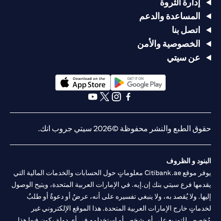
إدارة الثروة
المساعدة والدعم
اتصل بنا
الخصوصية والأمن
عن سيتي
opens in a new tab
opens in a new tab
opens in a new tab
opens in a new tab
opens in a new tab
opens in a new tab
حقوق الطبع والنشر محفوظة ©2026 سيتي جروب انك.
البنود و الظروف
يوفر موقع Citibank.ae معلوماتٍ حول الحسابات والخدمات المالية التي
يقدمها فرع سيتي بنك إن.إيه. في الإمارات العربية المتحدة، ويتيح الوصول
إليها. ولا يُقصد به، ولا ينبغي تفسيره على أنه، عرضٌ أو دعوةٌ أو طلبٌ
لخدماتٍ خارج الإمارات العربية المتحدة. هذا الموقع الإلكتروني غير
مُخصص للتوزيع على أي شخصٍ أو استخدامه في أي دولةٍ يكون فيها هذا