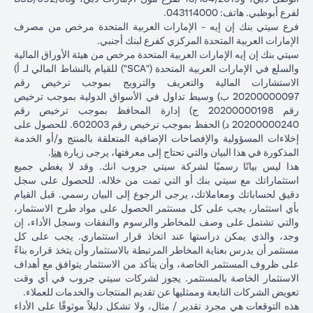
لفرع أبوظبي. هاتف: 043114000.
فرع سيتي بنك إن إيه - الإمارات العربية المتحدة مرخص من مصرف
الإمارات العربية المتحدة المركزي كفرع لبنك أجنبي.
سيتي بنك إن إيه الإمارات العربية المتحدة مرخص من هيئة الأوراق المالية
والسلع في الإمارات العربية المتحدة ("SCA") للقيام بالنشاط المالي لـ أ)
الاستشارات المالية والتعريف والترويج بموجب ترخيص رقم
20200000097 ب) وسيط تداول في الأسواق الدولية بموجب ترخيص
رقم 20200000198 ج) إدارة المحافظ بموجب ترخيص رقم
20200000240 د) الحفظ بموجب ترخيص رقم 602003. للحصول على
إخلاءات المسؤولية والإفصاحات الإضافية المتعلقة بالمنتج و/أو الخدمة
in a new tab
المذكورة في هذا البيان والتي تحتاج إلى معرفتها، يرجى زيارة
هنا
.
هذا ليس بيانًا رسميًا لشركة سيتي جروب انك. وقد لا يغطي جميع
استثماراتك مع سيتي بنك أو التي تمت من خلاله. للحصول على سجل
دقيق لحساباتك ومعاملاتك، يرجى الرجوع إلى البيان رسمي. قبل القيام
بأي استثمار، يجب على كل مستثمر الحصول على مواد طرح الاستثمار،
والتي تشتمل على وصف للمخاطر والرسوم والنفقات وسجل الأداء، إن
وجد، والذي يمكن دراستها عند اتخاذ قرار استثماري. يجب على كل
مستثمر أن يدرس بعناية المخاطر المرتبطة بالاستثمار وأن يتخذ قراره بناءً
على ظروف المستثمر الخاصة، وأن يتأكد من الاستثمار يتوافق مع أهداف
الاستثمار الخاصة بالمستثمر. يجوز لشركات سيتي جروب في أي وقت
تعويض الشركات التابعة وممثليها عن تقديم المنتجات والخدمات للعملاء.
هذه التوقعات هي مجرد تقدير / مثال، ولا تشكل دليلاً موثوقًا على الأداء