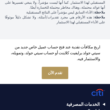
المستقبلي لهذا الاستثمار. كما أنها ليست مؤشراً، ولا ينبغي تفسيرها على
أنها عوائد محتملة، وهناك مخاطر محتملة للخسارة أيضًا.
ملاحظة:
الأداء السابق ليس مؤشراً على النتائج المستقبلية
ملاحظة:
هذه الأرقام هي مجرد تقديرات/أمثلة، ولا تشكل دليلاً موثوقًا
على الأداء المستقبلي لهذا الاستثمار
اربح مكافآت نقدية عند فتح حساب عميل خاص جديد من
سيتي جولد برايفيت كلاينت أو حساب سيتي جولد، وتمويله،
والاستثمار فيه.
opens in a new tab
تقدم الآن
الخدمات المصرفية