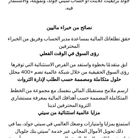
جولد برايفيت كلاينت أو حساب سيتي جولد، وتمويله، والاستثمار
فيه.
نصائح من خبراء ماليين
حقق تطلعاتك المالية بمساعدة مدير الحساب وفريق من الخبراء
المحترفين
رؤى السوق في الوقت الفعلي
ابق متقدمًا بخطوة واستفد من الفرص الاستثنائية التي توفرها
رؤى السوق الحقيقية من خلال شبكة عالمية تضم +400 محلل
حلول متكاملة ومصممة حسب الطلب لإدارة الثروات
ارسم ملامح مستقبلك المالي بنفسك مع مجموعة من الخطط
المتكاملة المصممة حسب أهدافك المالية بمعرفة مستشاري
الثروة المحترفين لدينا
مزايا عالمية استثنائية من سيتي
استمتع بمزايا وامتيازات وضعك العالمي في سيتي جولد، بما في
ذلك تحويل الأموال المجاني عبر خدمة "سيتي بنك جلوبال