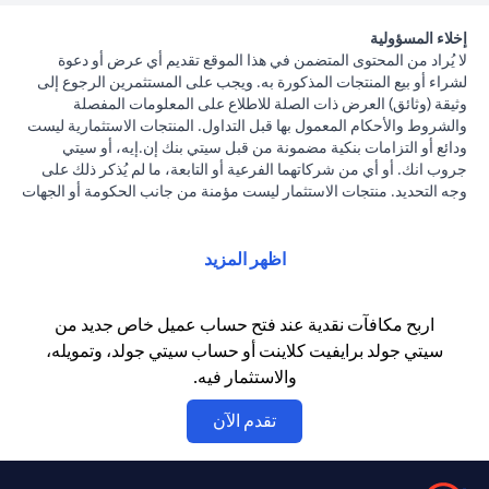
إخلاء المسؤولية
لا يُراد من المحتوى المتضمن في هذا الموقع تقديم أي عرض أو دعوة
لشراء أو بيع المنتجات المذكورة به. ويجب على المستثمرين الرجوع إلى
وثيقة (وثائق) العرض ذات الصلة للاطلاع على المعلومات المفصلة
والشروط والأحكام المعمول بها قبل التداول. المنتجات الاستثمارية ليست
ودائع أو التزامات بنكية مضمونة من قبل سيتي بنك إن.إيه، أو سيتي
جروب انك. أو أي من شركاتهما الفرعية أو التابعة، ما لم يُذكر ذلك على
وجه التحديد. منتجات الاستثمار ليست مؤمنة من جانب الحكومة أو الجهات
الحكومية. وبالتالي فإن منتجات الاستثمار والخزانة تخضع لمخاطر
الاستثمار، بما في ذلك الخسارة المحتملة للمبلغ الأصلي المستثمر. الأداء
السابق لمنتجات الاستثمار ليس مؤشرا على النتائج المستقبلية، بمعنى أن
اظهر المزيد
الأسعار قد ترتفع أو تنخفض. يجب أن يكون المستثمرون الذين يستثمرون
في منتجات استثمارية و / أو منتجات خزينة مقومة بعملة أجنبية (غير
محلية) على دراية بمخاطر تقلبات أسعار الصرف التي قد تتسبب في
اربح مكافآت نقدية عند فتح حساب عميل خاص جديد من
خسارة رأس المال عند تحويل العملة الأجنبية إلى العملة المحلية
سيتي جولد برايفيت كلاينت أو حساب سيتي جولد، وتمويله،
للمستثمرين. لا تتوفر منتجات الاستثمار والخزينة للأشخاص الأمريكيين.
والاستثمار فيه.
تخضع جميع الطلبات المتعلقة بمنتجات الاستثمار والخزينة لشروط وأحكام
منتجات الاستثمار والخزينة الفردية. يدرك العميل أنه يقع على عاتقه
opens in a new tab
تقدم الآن
السعي للحصول على مشورة قانونية و/أو ضريبية للوقوف على التبعات
القانونية والضريبية لمعاملاته الاستثمارية. إذا قام العميل بتغيير محل
إقامته أو جنسيته أو محل عمله، فإنه يقع على عاتقه مسؤولية اطلاع نفسه