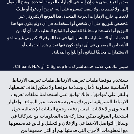
يقدمها فرع سيتي بنك إن.إيه. في الإمارات العربية المتحدة، ويتيح الوصول
إليها. ولا يُقصد به، ولا ينبغي تفسيره على أنه، عرضٌ أو دعوةٌ أو طلبٌ
لخدماتٍ خارج الإمارات العربية المتحدة. هذا الموقع الإلكتروني غير
مُخصص للتوزيع على أي شخصٍ أو استخدامه في أي دولةٍ يكون فيها هذا
التوزيع أو الاستخدام مخالفًا للقانون أو اللوائح المحلية، كما أن أيًا من
الخدمات أو الاستثمارات المشار إليها في هذا الموقع الإلكتروني غير متاحةٍ
للأشخاص المقيمين في أي دولةٍ يكون فيها تقديم هذه الخدمات أو
الاستثمارات مخالفًا للقانون أو اللوائح المحلية.
سيتي بنك هي علامة خدمة لشركة Citigroup Inc. أو .Citibank N.A ،
مستخدمة ومسجلة في جميع أنحاء العالم.
يستخدم موقعنا ملفات تعريف الارتباط. ملفات تعريف الارتباط
الأساسية مطلوبة لأمان وسلامة موقعنا ولا يمكن إيقاف تشغيلها.
سيتي بنك إن. إيه. الإمارات مسجل لدى مصرف الإمارات المركزي تحت
بالنقر على 'موافق' ، فإنك توافق على استخدامنا لملفات تعريف
أرقام التراخيص 202563 لفرع الوصل في دبي، 531989 لفرع مول
الارتباط التسويقية لتزويدك بتجربة مخصصة عبر الموقع ، وإظهار
الإمارات في دبي، و CN-1002019 لفرع أبوظبي. هاتف: 4000 311 04.
المحتوى والإعلانات المستهدفة ، وجمع البيانات الإحصائية حول
فرع سيتي بنك إن إيه - الإمارات العربية المتحدة مرخص من مصرف
استخدام الموقع. يمكن مشاركة هذه المعلومات مع شركائنا في
الإمارات العربية المتحدة المركزي كفرع لبنك أجنبي.
وسائل التواصل الاجتماعي والإعلان والتحليل والذين قد يجمعونها
سيتي بنك إن إيه الإمارات العربية المتحدة مرخص من هيئة الأوراق المالية
مع المعلومات الأخرى التي قدمتها لهم أو التي جمعوها من
والسلع في الإمارات العربية المتحدة ("SCA") للقيام بالنشاط المالي لـ أ)