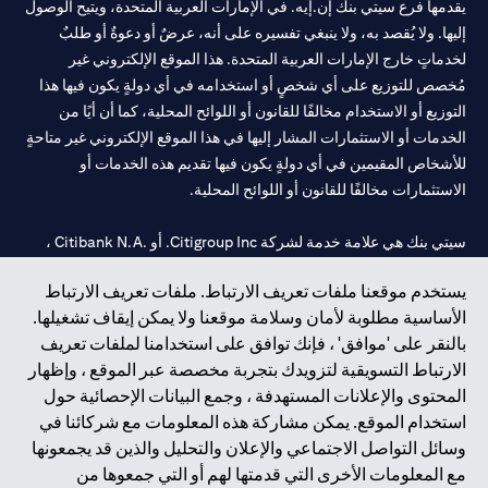
يقدمها فرع سيتي بنك إن.إيه. في الإمارات العربية المتحدة، ويتيح الوصول
إليها. ولا يُقصد به، ولا ينبغي تفسيره على أنه، عرضٌ أو دعوةٌ أو طلبٌ
لخدماتٍ خارج الإمارات العربية المتحدة. هذا الموقع الإلكتروني غير
مُخصص للتوزيع على أي شخصٍ أو استخدامه في أي دولةٍ يكون فيها هذا
التوزيع أو الاستخدام مخالفًا للقانون أو اللوائح المحلية، كما أن أيًا من
الخدمات أو الاستثمارات المشار إليها في هذا الموقع الإلكتروني غير متاحةٍ
للأشخاص المقيمين في أي دولةٍ يكون فيها تقديم هذه الخدمات أو
الاستثمارات مخالفًا للقانون أو اللوائح المحلية.
سيتي بنك هي علامة خدمة لشركة Citigroup Inc. أو .Citibank N.A ،
مستخدمة ومسجلة في جميع أنحاء العالم.
يستخدم موقعنا ملفات تعريف الارتباط. ملفات تعريف الارتباط
الأساسية مطلوبة لأمان وسلامة موقعنا ولا يمكن إيقاف تشغيلها.
سيتي بنك إن. إيه. الإمارات مسجل لدى مصرف الإمارات المركزي تحت
بالنقر على 'موافق' ، فإنك توافق على استخدامنا لملفات تعريف
أرقام التراخيص 202563 لفرع الوصل في دبي، 531989 لفرع مول
الارتباط التسويقية لتزويدك بتجربة مخصصة عبر الموقع ، وإظهار
الإمارات في دبي، و
CN-1002019
لفرع أبوظبي. هاتف: 4000 311 04.
المحتوى والإعلانات المستهدفة ، وجمع البيانات الإحصائية حول
فرع سيتي بنك إن إيه - الإمارات العربية المتحدة مرخص من مصرف
استخدام الموقع. يمكن مشاركة هذه المعلومات مع شركائنا في
الإمارات العربية المتحدة المركزي كفرع لبنك أجنبي.
وسائل التواصل الاجتماعي والإعلان والتحليل والذين قد يجمعونها
سيتي بنك إن إيه الإمارات العربية المتحدة مرخص من هيئة الأوراق المالية
مع المعلومات الأخرى التي قدمتها لهم أو التي جمعوها من
والسلع في الإمارات العربية المتحدة ("SCA") للقيام بالنشاط المالي لـ أ)