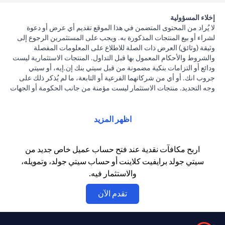
إخلاء المسؤولية
لا يُراد من المحتوى المتضمن في هذا الموقع تقديم أي عرض أو دعوة
لشراء أو بيع المنتجات المذكورة به. ويجب على المستثمرين الرجوع إلى
وثيقة (وثائق) العرض ذات الصلة للاطلاع على المعلومات المفصلة
والشروط والأحكام المعمول بها قبل التداول. المنتجات الاستثمارية ليست
ودائع أو التزامات بنكية مضمونة من قبل سيتي بنك إن.إيه، أو سيتي
جروب انك. أو أي من شركاتهما الفرعية أو التابعة، ما لم يُذكر ذلك على
وجه التحديد. منتجات الاستثمار ليست مؤمنة من جانب الحكومة أو الجهات
الحكومية. وبالتالي فإن منتجات الاستثمار والخزانة تخضع لمخاطر
الاستثمار، بما في ذلك الخسارة المحتملة للمبلغ الأصلي المستثمر. الأداء
السابق لمنتجات الاستثمار ليس مؤشرا على النتائج المستقبلية، بمعنى أن
اظهر المزيد
الأسعار قد ترتفع أو تنخفض. يجب أن يكون المستثمرون الذين يستثمرون
في منتجات استثمارية و / أو منتجات خزينة مقومة بعملة أجنبية (غير
محلية) على دراية بمخاطر تقلبات أسعار الصرف التي قد تتسبب في
اربح مكافآت نقدية عند فتح حساب عميل خاص جديد من
خسارة رأس المال عند تحويل العملة الأجنبية إلى العملة المحلية
سيتي جولد برايفيت كلاينت أو حساب سيتي جولد، وتمويله،
للمستثمرين. لا تتوفر منتجات الاستثمار والخزينة للأشخاص الأمريكيين.
والاستثمار فيه.
تخضع جميع الطلبات المتعلقة بمنتجات الاستثمار والخزينة لشروط وأحكام
منتجات الاستثمار والخزينة الفردية. يدرك العميل أنه يقع على عاتقه
(opens in a new tab)
تقدم الآن
السعي للحصول على مشورة قانونية و/أو ضريبية للوقوف على التبعات
القانونية والضريبية لمعاملاته الاستثمارية. إذا قام العميل بتغيير محل
إقامته أو جنسيته أو محل عمله، فإنه يقع على عاتقه مسؤولية اطلاع نفسه