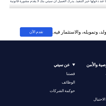
ها عند دخولها حيز التنفيذ. يدرك العميل أن سيتي بنك لا يقدم مشورة قانونية
حاليين.
سيتي بنك إن إيه - الإمارات العربية المتحدة مسجل لدى مصرف الإمارات العربية المتحدة المركزي بموجب أرقام التراخيص BSD/504/83 لفرع الوصل دبي، و13/184/2019 لفرع مول الإمارات دبي، وBSD/692/83 لفرع
سيتي بنك إن إيه الإمارات العربية المتحدة مرخص من هيئة الأوراق المالية والسلع في الإمارات العربية المتحدة ("SCA") للقيام بالنشاط المالي لـ أ) الاستشارات المالية والتعريف والترويج بموجب ترخيص رقم 20200000097 ب)
وسيط تداول في الأسواق الدولية بموجب ترخيص رقم 20200000198 ج) إدارة المحافظ بموجب ترخيص رقم 20200000240 د) الحفظ بموجب ترخيص رقم 602003. للحصول على إخلاءات المسؤولية والإفصاحات الإضافية
 وتمويله، والاستثمار فيه.
(opens in a new tab)
تقدم الآن
ية والأمن
عن سيتي
(opens in a new tab)
(opens in a new tab)
قصتنا
(opens in a new tab)
الوظائف
(opens in a new tab)
حوكمة الشركات
(opens in a new tab)
الاحتيال