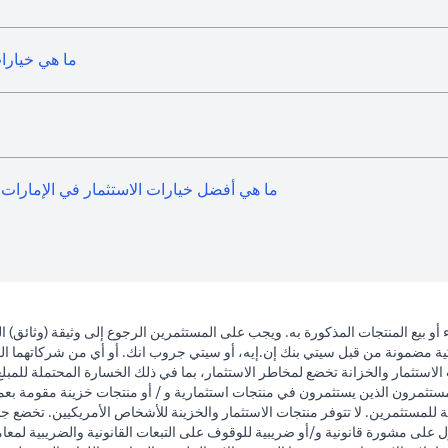
ما هي خيارات
ما هي أفضل خيارات الاستثمار في الإمارات ا
 أو بيع المنتجات المذكورة به. ويجب على المستثمرين الرجوع إلى وثيقة (وثائق
نكية مضمونة من قبل سيتي بنك إن.إيه، أو سيتي جروب انك. أو أي من شركاتهما الفرع
لاستثمار والخزانة تخضع لمخاطر الاستثمار، بما في ذلك الخسارة المحتملة للمبلغ
المستثمرون الذين يستثمرون في منتجات استثمارية و / أو منتجات خزينة مقومة بعم
ة للمستثمرين. لا تتوفر منتجات الاستثمار والخزينة للأشخاص الأمريكيين. تخضع ج
 على مشورة قانونية و/أو ضريبية للوقوف على التبعات القانونية والضريبية لمعاملا