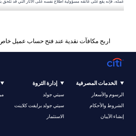
عمله، فإنه يقع على عاتقه مسؤولية اطلاع نفسه على الآثار التي قد تلحق بتعام
و/أو ضريبية وليس مسؤولاً عن تقديم المشورة للعميل بشأن القوانين المطبق
أبوظبي. هاتف: 043114000.
فرع سيتي بنك إن إيه - الإمارات العربية المتحدة مرخص من مصرف الإمارا
اربح مكافآت نقدية عند فتح حساب عميل خاص ج
المتعلقة بالمنتج و/أو الخدمة المذكورة في هذا البيان والتي تحتاج إلى معر
الخدمات المصرفية
إدارة الثروة
(opens in a new tab)
(opens in a new tab)
الرسوم والأسعار
سيتي جولد
مر
(opens in a new tab)
(opens in a new tab)
الشروط والأحكام
سيتي جولد برايفت كلاينت
(opens in a new tab)
(opens in a new tab)
إنشاء الآيبان
الاستثمار