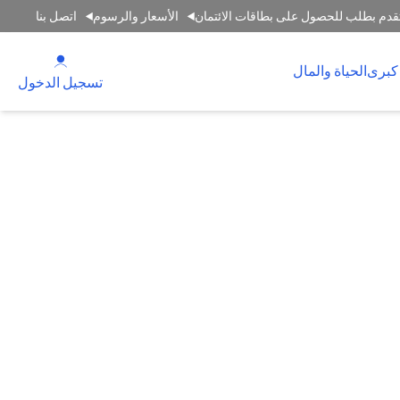
قدم بطلب للحصول على بطاقات الائتمان
الأسعار والرسوم
اتصل بنا
(opens in a new tab)
كبرى
الحياة والمال
(opens in a new tab)
تسجيل الدخول