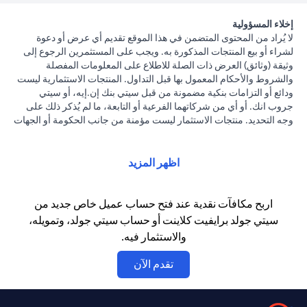
إخلاء المسؤولية
لا يُراد من المحتوى المتضمن في هذا الموقع تقديم أي عرض أو دعوة
لشراء أو بيع المنتجات المذكورة به. ويجب على المستثمرين الرجوع إلى
وثيقة (وثائق) العرض ذات الصلة للاطلاع على المعلومات المفصلة
والشروط والأحكام المعمول بها قبل التداول. المنتجات الاستثمارية ليست
ودائع أو التزامات بنكية مضمونة من قبل سيتي بنك إن.إيه، أو سيتي
جروب انك. أو أي من شركاتهما الفرعية أو التابعة، ما لم يُذكر ذلك على
وجه التحديد. منتجات الاستثمار ليست مؤمنة من جانب الحكومة أو الجهات
الحكومية. وبالتالي فإن منتجات الاستثمار والخزانة تخضع لمخاطر
الاستثمار، بما في ذلك الخسارة المحتملة للمبلغ الأصلي المستثمر. الأداء
السابق لمنتجات الاستثمار ليس مؤشرا على النتائج المستقبلية، بمعنى أن
اظهر المزيد
الأسعار قد ترتفع أو تنخفض. يجب أن يكون المستثمرون الذين يستثمرون
في منتجات استثمارية و / أو منتجات خزينة مقومة بعملة أجنبية (غير
محلية) على دراية بمخاطر تقلبات أسعار الصرف التي قد تتسبب في
اربح مكافآت نقدية عند فتح حساب عميل خاص جديد من
خسارة رأس المال عند تحويل العملة الأجنبية إلى العملة المحلية
سيتي جولد برايفيت كلاينت أو حساب سيتي جولد، وتمويله،
للمستثمرين. لا تتوفر منتجات الاستثمار والخزينة للأشخاص الأمريكيين.
والاستثمار فيه.
تخضع جميع الطلبات المتعلقة بمنتجات الاستثمار والخزينة لشروط وأحكام
منتجات الاستثمار والخزينة الفردية. يدرك العميل أنه يقع على عاتقه
(opens in a new tab)
تقدم الآن
السعي للحصول على مشورة قانونية و/أو ضريبية للوقوف على التبعات
القانونية والضريبية لمعاملاته الاستثمارية. إذا قام العميل بتغيير محل
إقامته أو جنسيته أو محل عمله، فإنه يقع على عاتقه مسؤولية اطلاع نفسه