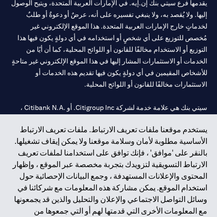
يقدمها فرع سيتي بنك إن.إيه. في الإمارات العربية المتحدة، ويتيح الوصول
إليها. ولا يُقصد به، ولا ينبغي تفسيره على أنه، عرضٌ أو دعوةٌ أو طلبٌ
لخدماتٍ خارج الإمارات العربية المتحدة. هذا الموقع الإلكتروني غير
مُخصص للتوزيع على أي شخصٍ أو استخدامه في أي دولةٍ يكون فيها هذا
التوزيع أو الاستخدام مخالفًا للقانون أو اللوائح المحلية، كما أن أيًا من
الخدمات أو الاستثمارات المشار إليها في هذا الموقع الإلكتروني غير متاحةٍ
للأشخاص المقيمين في أي دولةٍ يكون فيها تقديم هذه الخدمات أو
الاستثمارات مخالفًا للقانون أو اللوائح المحلية.
سيتي بنك هي علامة خدمة لشركة Citigroup Inc. أو .Citibank N.A ،
مستخدمة ومسجلة في جميع أنحاء العالم.
يستخدم موقعنا ملفات تعريف الارتباط. ملفات تعريف الارتباط
الأساسية مطلوبة لأمان وسلامة موقعنا ولا يمكن إيقاف تشغيلها.
سيتي بنك إن. إيه. الإمارات مسجل لدى مصرف الإمارات المركزي تحت
بالنقر على 'موافق' ، فإنك توافق على استخدامنا لملفات تعريف
أرقام التراخيص 202563 لفرع الوصل في دبي، 531989 لفرع مول
الارتباط التسويقية لتزويدك بتجربة مخصصة عبر الموقع ، وإظهار
الإمارات في دبي، و
CN-1002019
لفرع أبوظبي. هاتف: 4000 311 04.
المحتوى والإعلانات المستهدفة ، وجمع البيانات الإحصائية حول
فرع سيتي بنك إن إيه - الإمارات العربية المتحدة مرخص من مصرف
استخدام الموقع. يمكن مشاركة هذه المعلومات مع شركائنا في
الإمارات العربية المتحدة المركزي كفرع لبنك أجنبي.
وسائل التواصل الاجتماعي والإعلان والتحليل والذين قد يجمعونها
سيتي بنك إن إيه الإمارات العربية المتحدة مرخص من هيئة الأوراق المالية
مع المعلومات الأخرى التي قدمتها لهم أو التي جمعوها من
والسلع في الإمارات العربية المتحدة ("SCA") للقيام بالنشاط المالي لـ أ)