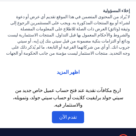
إخلاء المسؤولية
لا يُراد من المحتوى المتضمن في هذا الموقع تقديم أي عرض أو دعوة
لشراء أو بيع المنتجات المذكورة به. ويجب على المستثمرين الرجوع إلى
وثيقة (وثائق) العرض ذات الصلة للاطلاع على المعلومات المفصلة
والشروط والأحكام المعمول بها قبل التداول. المنتجات الاستثمارية ليست
ودائع أو التزامات بنكية مضمونة من قبل سيتي بنك إن.إيه، أو سيتي
جروب انك. أو أي من شركاتهما الفرعية أو التابعة، ما لم يُذكر ذلك على
وجه التحديد. منتجات الاستثمار ليست مؤمنة من جانب الحكومة أو الجهات
الحكومية. وبالتالي فإن منتجات الاستثمار والخزانة تخضع لمخاطر
الاستثمار، بما في ذلك الخسارة المحتملة للمبلغ الأصلي المستثمر. الأداء
السابق لمنتجات الاستثمار ليس مؤشرا على النتائج المستقبلية، بمعنى أن
اظهر المزيد
الأسعار قد ترتفع أو تنخفض. يجب أن يكون المستثمرون الذين يستثمرون
في منتجات استثمارية و / أو منتجات خزينة مقومة بعملة أجنبية (غير
محلية) على دراية بمخاطر تقلبات أسعار الصرف التي قد تتسبب في
اربح مكافآت نقدية عند فتح حساب عميل خاص جديد من
خسارة رأس المال عند تحويل العملة الأجنبية إلى العملة المحلية
سيتي جولد برايفيت كلاينت أو حساب سيتي جولد، وتمويله،
للمستثمرين. لا تتوفر منتجات الاستثمار والخزينة للأشخاص الأمريكيين.
والاستثمار فيه.
تخضع جميع الطلبات المتعلقة بمنتجات الاستثمار والخزينة لشروط وأحكام
منتجات الاستثمار والخزينة الفردية. يدرك العميل أنه يقع على عاتقه
(opens in a new tab)
تقدم الآن
السعي للحصول على مشورة قانونية و/أو ضريبية للوقوف على التبعات
القانونية والضريبية لمعاملاته الاستثمارية. إذا قام العميل بتغيير محل
إقامته أو جنسيته أو محل عمله، فإنه يقع على عاتقه مسؤولية اطلاع نفسه