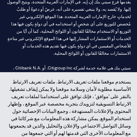
يقدمها فرع سيتي بنك إن.إيه. في الإمارات العربية المتحدة، ويتيح الوصول
إليها. ولا يُقصد به، ولا ينبغي تفسيره على أنه، عرضٌ أو دعوةٌ أو طلبٌ
لخدماتٍ خارج الإمارات العربية المتحدة. هذا الموقع الإلكتروني غير
مُخصص للتوزيع على أي شخصٍ أو استخدامه في أي دولةٍ يكون فيها هذا
التوزيع أو الاستخدام مخالفًا للقانون أو اللوائح المحلية، كما أن أيًا من
الخدمات أو الاستثمارات المشار إليها في هذا الموقع الإلكتروني غير متاحةٍ
للأشخاص المقيمين في أي دولةٍ يكون فيها تقديم هذه الخدمات أو
الاستثمارات مخالفًا للقانون أو اللوائح المحلية.
سيتي بنك هي علامة خدمة لشركة Citigroup Inc. أو .Citibank N.A ،
مستخدمة ومسجلة في جميع أنحاء العالم.
يستخدم موقعنا ملفات تعريف الارتباط. ملفات تعريف الارتباط
الأساسية مطلوبة لأمان وسلامة موقعنا ولا يمكن إيقاف تشغيلها.
سيتي بنك إن. إيه. الإمارات مسجل لدى مصرف الإمارات المركزي تحت
بالنقر على 'موافق' ، فإنك توافق على استخدامنا لملفات تعريف
أرقام التراخيص 202563 لفرع الوصل في دبي، 531989 لفرع مول
الارتباط التسويقية لتزويدك بتجربة مخصصة عبر الموقع ، وإظهار
الإمارات في دبي، و
CN-1002019
لفرع أبوظبي. هاتف: 4000 311 04.
المحتوى والإعلانات المستهدفة ، وجمع البيانات الإحصائية حول
فرع سيتي بنك إن إيه - الإمارات العربية المتحدة مرخص من مصرف
استخدام الموقع. يمكن مشاركة هذه المعلومات مع شركائنا في
الإمارات العربية المتحدة المركزي كفرع لبنك أجنبي.
وسائل التواصل الاجتماعي والإعلان والتحليل والذين قد يجمعونها
سيتي بنك إن إيه الإمارات العربية المتحدة مرخص من هيئة الأوراق المالية
مع المعلومات الأخرى التي قدمتها لهم أو التي جمعوها من
والسلع في الإمارات العربية المتحدة ("SCA") للقيام بالنشاط المالي لـ أ)