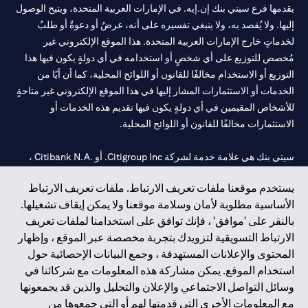
يقدمها فرع سيتي بنك إن.إيه. في الإمارات العربية المتحدة، ويتيح الوصول
إليها. ولا يُقصد به، ولا ينبغي تفسيره على أنه، عرضٌ أو دعوةٌ أو طلبٌ
لخدماتٍ خارج الإمارات العربية المتحدة. هذا الموقع الإلكتروني غير
مُخصص للتوزيع على أي شخصٍ أو استخدامه في أي دولةٍ يكون فيها هذا
التوزيع أو الاستخدام مخالفًا للقانون أو اللوائح المحلية، كما أن أيًا من
الخدمات أو الاستثمارات المشار إليها في هذا الموقع الإلكتروني غير متاحةٍ
للأشخاص المقيمين في أي دولةٍ يكون فيها تقديم هذه الخدمات أو
الاستثمارات مخالفًا للقانون أو اللوائح المحلية.
سيتي بنك هي علامة خدمة لشركة Citigroup Inc. أو .Citibank N.A ،
مستخدمة ومسجلة في جميع أنحاء العالم.
يستخدم موقعنا ملفات تعريف الارتباط. ملفات تعريف الارتباط
الأساسية مطلوبة لأمان وسلامة موقعنا ولا يمكن إيقاف تشغيلها.
سيتي بنك إن. إيه. الإمارات مسجل لدى مصرف الإمارات المركزي تحت
بالنقر على 'موافق' ، فإنك توافق على استخدامنا لملفات تعريف
أرقام التراخيص 202563 لفرع الوصل في دبي، 531989 لفرع مول
الارتباط التسويقية لتزويدك بتجربة مخصصة عبر الموقع ، وإظهار
الإمارات في دبي، و
CN-1002019
لفرع أبوظبي. هاتف: 4000 311 04.
المحتوى والإعلانات المستهدفة ، وجمع البيانات الإحصائية حول
فرع سيتي بنك إن إيه - الإمارات العربية المتحدة مرخص من مصرف
استخدام الموقع. يمكن مشاركة هذه المعلومات مع شركائنا في
الإمارات العربية المتحدة المركزي كفرع لبنك أجنبي.
وسائل التواصل الاجتماعي والإعلان والتحليل والذين قد يجمعونها
سيتي بنك إن إيه الإمارات العربية المتحدة مرخص من هيئة الأوراق المالية
مع المعلومات الأخرى التي قدمتها لهم أو التي جمعوها من
والسلع في الإمارات العربية المتحدة ("SCA") للقيام بالنشاط المالي لـ أ)