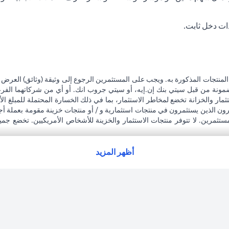
ات دخل ثابت.
المنتجات المذكورة به. ويجب على المستثمرين الرجوع إلى وثيقة (وثائق) العرض
مضمونة من قبل سيتي بنك إن.إيه، أو سيتي جروب انك. أو أي من شركاتهما الفرعية
مار والخزانة تخضع لمخاطر الاستثمار، بما في ذلك الخسارة المحتملة للمبلغ الأ
رون الذين يستثمرون في منتجات استثمارية و / أو منتجات خزينة مقومة بعملة أج
مستثمرين. لا تتوفر منتجات الاستثمار والخزينة للأشخاص الأمريكيين. تخضع جمي
 على مشورة قانونية و / أو ضريبية للوقوف على التبعات القانونية والضريبية لمع
لاته الاستثمارية نتيجة هذا التغيير، والامتثال لجميع القوانين واللوائح المعمول ب
ة على معاملاته. لا يوفر سيتي بنك الإمارات مراقبة مستمرة لممتلكات العملاء ال
أظهر المزيد
ت العربية المتحدة المركزي كفرع لبنك أجنبي.
(opens in a new tab)
فتها، يرجى زيارة
هنا
.