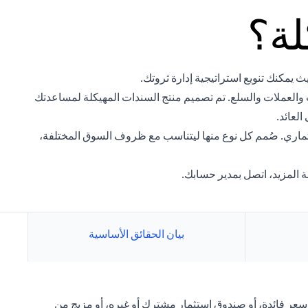
لة؟
ث يمكنك تنويع استراتيجية إدارة ثروتك.
 والعملات والسلع. تم تصميم منتج السندات المهيكلة لمساعدتك
لعائد.
تثماري. صُمم كل نوع منها ليتناسب مع ظروف السوق المختلفة،
 المزيد، اتصل بمدير حسابك.
بيان الحقائق الأساسية
 سعر فائدة، أو صندوق استثمار مشترك أو غيره، أو مزيج من