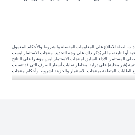
 ذات الصلة للاطلاع على المعلومات المفصلة والشروط والأحكام المعمول
 أو التابعة، ما لم يُذكر ذلك على وجه التحديد. منتجات الاستثمار ليست
صلي المستثمر. الأداء السابق لمنتجات الاستثمار ليس مؤشرا على النتائج
نبية (غير محلية) على دراية بمخاطر تقلبات أسعار الصرف التي قد تتسبب
ع الطلبات المتعلقة بمنتجات الاستثمار والخزينة لشروط وأحكام منتجات
املاته الاستثمارية. إذا قام العميل بتغيير محل إقامته أو جنسيته أو محل
ها عند دخولها حيز التنفيذ. يدرك العميل أن سيتي بنك لا يقدم مشورة قانونية
حاليين
سيتي بنك إن إيه - الإمارات العربية المتحدة مسجل لدى مصرف الإمارات العربية المتحدة المركزي بموجب أرقام التراخيص BSD/504/83 لفرع الوصل دبي، و13/184/2019 لفرع مول الإمارات دبي، وBSD/692/83 لفرع
سيتي بنك إن إيه الإمارات العربية المتحدة مرخص من هيئة الأوراق المالية والسلع في الإمارات العربية المتحدة ("SCA") للقيام بالنشاط المالي لـ أ) الاستشارات المالية والتعريف والترويج بموجب ترخيص رقم 20200000097 ب)
وسيط تداول في الأسواق الدولية بموجب ترخيص رقم 20200000198 ج) إدارة المحافظ بموجب ترخيص رقم 20200000240 د) الحفظ بموجب ترخيص رقم 602003. للحصول على إخلاءات المسؤولية والإفصاحات الإضافية