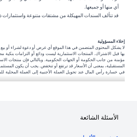
أي منها أو جميعها.
قد تتألف السندات المهيكلة من مشتقات متنوعة واستثمارات ذ
إخلاء المسؤولية
لا يشكل المحتوى المتضمن في هذا الموقع أي عرض أو دعوة لشراء أو بيع 
بها قبل الاشتراك. المنتجات الاستثمارية ليست ودائع أو التزامات بنكية 
مؤمنة من جانب الحكومة أو الجهات الحكومية. وبالتالي فإن منتجات الاستث
المستقبلية، بمعنى أن الأسعار قد ترتفع أو تنخفض. يجب أن يكون المستثم
في خسارة رأس المال عند تحويل العملة الأجنبية إلى العملة المحلية لل
الاستثمار والخزينة الفردية. يدرك العميل أنه يقع على عاتقه السعي للحصول
عمله، فإنه يقع على عاتقه مسؤولية اطلاع نفسه على الآثار التي قد تلحق بتعام
و/أو ضريبية وليس مسؤولاً عن تقديم المشورة للعميل بشأن القوانين المطبق
أبوظبي. هاتف: 043114000.
فرع سيتي بنك إن إيه - الإمارات العربية المتحدة مرخص من مصرف الإمارا
الأسئلة الشائعة
المتعلقة بالمنتج و/أو الخدمة المذكورة في هذا البيان والتي تحتاج إلى معر