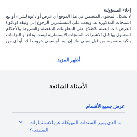
إخلاء المسؤولية
لا يشكل المحتوى المتضمن في هذا الموقع أي عرض أو دعوة لشراء أو بيع
المنتجات المذكورة به. ويجب على المستثمرين الرجوع إلى وثيقة (وثائق)
العرض ذات الصلة للاطلاع على المعلومات المفصلة والشروط والأحكام
المعمول بها قبل الاشتراك. المنتجات الاستثمارية ليست ودائع أو التزامات
بنكية مضمونة من قبل سيتي بنك إن.إيه، أو سيتي جروب انك. أو أي من
شركاتهما الفرعية أو التابعة، ما لم يُذكر ذلك على وجه التحديد. منتجات
الاستثمار ليست مؤمنة من جانب الحكومة أو الجهات الحكومية. وبالتالي
فإن منتجات الاستثمار والخزانة تخضع لمخاطر الاستثمار، بما في ذلك
أظهر المزيد
الخسارة المحتملة للمبلغ الأصلي المستثمر. الأداء السابق لمنتجات
الاستثمار ليس مؤشرا على النتائج المستقبلية، بمعنى أن الأسعار قد ترتفع
أو تنخفض. يجب أن يكون المستثمرون الذين يستثمرون في منتجات
استثمارية و / أو منتجات خزينة مقومة بعملة أجنبية (غير محلية) على دراية
الأسئلة الشائعة
بمخاطر تقلبات أسعار الصرف التي قد تتسبب في خسارة رأس المال عند
تحويل العملة الأجنبية إلى العملة المحلية للمستثمرين. لا تتوفر منتجات
الاستثمار والخزينة للأشخاص الأمريكيين. تخضع جميع الطلبات المتعلقة
عرض جميع الأقسام
بمنتجات الاستثمار والخزينة لشروط وأحكام منتجات الاستثمار والخزينة
الفردية. يدرك العميل أنه يقع على عاتقه السعي للحصول على مشورة
قانونية و / أو ضريبية للوقوف على التبعات القانونية والضريبية لمعاملاته
ما الذي يميز السندات المهيكلة عن الاستثمارات
الاستثمارية. إذا قام العميل بتغيير محل إقامته أو جنسيته أو محل عمله،
التقليدية؟
فإنه يقع على عاتقه مسؤولية اطلاع نفسه على الآثار التي قد تلحق