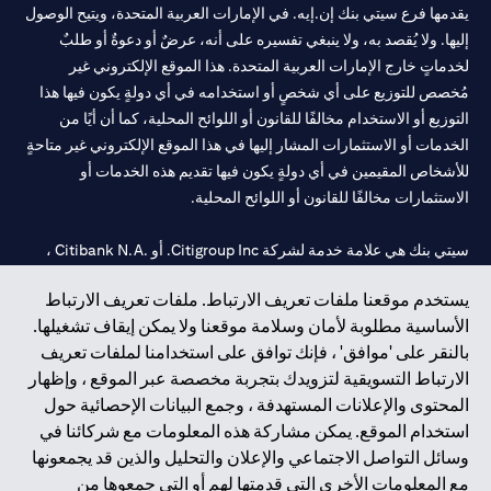
يقدمها فرع سيتي بنك إن.إيه. في الإمارات العربية المتحدة، ويتيح الوصول
إليها. ولا يُقصد به، ولا ينبغي تفسيره على أنه، عرضٌ أو دعوةٌ أو طلبٌ
لخدماتٍ خارج الإمارات العربية المتحدة. هذا الموقع الإلكتروني غير
مُخصص للتوزيع على أي شخصٍ أو استخدامه في أي دولةٍ يكون فيها هذا
التوزيع أو الاستخدام مخالفًا للقانون أو اللوائح المحلية، كما أن أيًا من
الخدمات أو الاستثمارات المشار إليها في هذا الموقع الإلكتروني غير متاحةٍ
للأشخاص المقيمين في أي دولةٍ يكون فيها تقديم هذه الخدمات أو
الاستثمارات مخالفًا للقانون أو اللوائح المحلية.
سيتي بنك هي علامة خدمة لشركة Citigroup Inc. أو .Citibank N.A ،
مستخدمة ومسجلة في جميع أنحاء العالم.
يستخدم موقعنا ملفات تعريف الارتباط. ملفات تعريف الارتباط
الأساسية مطلوبة لأمان وسلامة موقعنا ولا يمكن إيقاف تشغيلها.
سيتي بنك إن. إيه. الإمارات مسجل لدى مصرف الإمارات المركزي تحت
بالنقر على 'موافق' ، فإنك توافق على استخدامنا لملفات تعريف
أرقام التراخيص 202563 لفرع الوصل في دبي، 531989 لفرع مول
الارتباط التسويقية لتزويدك بتجربة مخصصة عبر الموقع ، وإظهار
الإمارات في دبي، و
CN-1002019
لفرع أبوظبي. هاتف: 4000 311 04.
المحتوى والإعلانات المستهدفة ، وجمع البيانات الإحصائية حول
فرع سيتي بنك إن إيه - الإمارات العربية المتحدة مرخص من مصرف
استخدام الموقع. يمكن مشاركة هذه المعلومات مع شركائنا في
الإمارات العربية المتحدة المركزي كفرع لبنك أجنبي.
وسائل التواصل الاجتماعي والإعلان والتحليل والذين قد يجمعونها
سيتي بنك إن إيه الإمارات العربية المتحدة مرخص من هيئة الأوراق المالية
مع المعلومات الأخرى التي قدمتها لهم أو التي جمعوها من
والسلع في الإمارات العربية المتحدة ("SCA") للقيام بالنشاط المالي لـ أ)