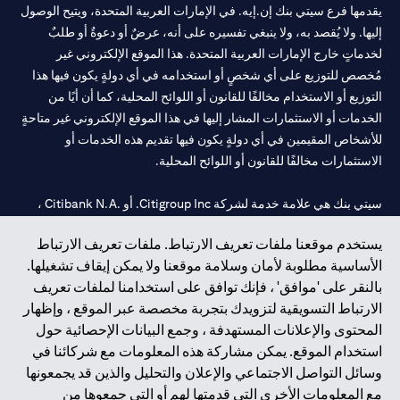
يقدمها فرع سيتي بنك إن.إيه. في الإمارات العربية المتحدة، ويتيح الوصول
إليها. ولا يُقصد به، ولا ينبغي تفسيره على أنه، عرضٌ أو دعوةٌ أو طلبٌ
لخدماتٍ خارج الإمارات العربية المتحدة. هذا الموقع الإلكتروني غير
مُخصص للتوزيع على أي شخصٍ أو استخدامه في أي دولةٍ يكون فيها هذا
التوزيع أو الاستخدام مخالفًا للقانون أو اللوائح المحلية، كما أن أيًا من
الخدمات أو الاستثمارات المشار إليها في هذا الموقع الإلكتروني غير متاحةٍ
للأشخاص المقيمين في أي دولةٍ يكون فيها تقديم هذه الخدمات أو
الاستثمارات مخالفًا للقانون أو اللوائح المحلية.
سيتي بنك هي علامة خدمة لشركة Citigroup Inc. أو .Citibank N.A ،
مستخدمة ومسجلة في جميع أنحاء العالم.
يستخدم موقعنا ملفات تعريف الارتباط. ملفات تعريف الارتباط
الأساسية مطلوبة لأمان وسلامة موقعنا ولا يمكن إيقاف تشغيلها.
سيتي بنك إن. إيه. الإمارات مسجل لدى مصرف الإمارات المركزي تحت
بالنقر على 'موافق' ، فإنك توافق على استخدامنا لملفات تعريف
أرقام التراخيص 202563 لفرع الوصل في دبي، 531989 لفرع مول
الارتباط التسويقية لتزويدك بتجربة مخصصة عبر الموقع ، وإظهار
الإمارات في دبي، و
CN-1002019
لفرع أبوظبي. هاتف: 4000 311 04.
المحتوى والإعلانات المستهدفة ، وجمع البيانات الإحصائية حول
فرع سيتي بنك إن إيه - الإمارات العربية المتحدة مرخص من مصرف
استخدام الموقع. يمكن مشاركة هذه المعلومات مع شركائنا في
الإمارات العربية المتحدة المركزي كفرع لبنك أجنبي.
وسائل التواصل الاجتماعي والإعلان والتحليل والذين قد يجمعونها
سيتي بنك إن إيه الإمارات العربية المتحدة مرخص من هيئة الأوراق المالية
مع المعلومات الأخرى التي قدمتها لهم أو التي جمعوها من
والسلع في الإمارات العربية المتحدة ("SCA") للقيام بالنشاط المالي لـ أ)