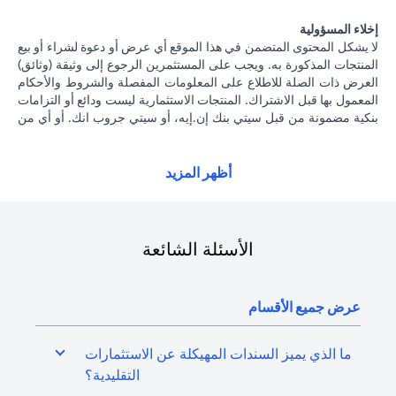
إخلاء المسؤولية
لا يشكل المحتوى المتضمن في هذا الموقع أي عرض أو دعوة لشراء أو بيع
المنتجات المذكورة به. ويجب على المستثمرين الرجوع إلى وثيقة (وثائق)
العرض ذات الصلة للاطلاع على المعلومات المفصلة والشروط والأحكام
المعمول بها قبل الاشتراك. المنتجات الاستثمارية ليست ودائع أو التزامات
بنكية مضمونة من قبل سيتي بنك إن.إيه، أو سيتي جروب انك. أو أي من
شركاتهما الفرعية أو التابعة، ما لم يُذكر ذلك على وجه التحديد. منتجات
الاستثمار ليست مؤمنة من جانب الحكومة أو الجهات الحكومية. وبالتالي
فإن منتجات الاستثمار والخزانة تخضع لمخاطر الاستثمار، بما في ذلك
أظهر المزيد
الخسارة المحتملة للمبلغ الأصلي المستثمر. الأداء السابق لمنتجات
الاستثمار ليس مؤشرا على النتائج المستقبلية، بمعنى أن الأسعار قد ترتفع
أو تنخفض. يجب أن يكون المستثمرون الذين يستثمرون في منتجات
استثمارية و / أو منتجات خزينة مقومة بعملة أجنبية (غير محلية) على دراية
الأسئلة الشائعة
بمخاطر تقلبات أسعار الصرف التي قد تتسبب في خسارة رأس المال عند
تحويل العملة الأجنبية إلى العملة المحلية للمستثمرين. لا تتوفر منتجات
الاستثمار والخزينة للأشخاص الأمريكيين. تخضع جميع الطلبات المتعلقة
عرض جميع الأقسام
بمنتجات الاستثمار والخزينة لشروط وأحكام منتجات الاستثمار والخزينة
الفردية. يدرك العميل أنه يقع على عاتقه السعي للحصول على مشورة
قانونية و / أو ضريبية للوقوف على التبعات القانونية والضريبية لمعاملاته
ما الذي يميز السندات المهيكلة عن الاستثمارات
الاستثمارية. إذا قام العميل بتغيير محل إقامته أو جنسيته أو محل عمله،
التقليدية؟
فإنه يقع على عاتقه مسؤولية اطلاع نفسه على الآثار التي قد تلحق