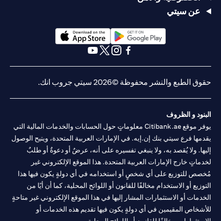
لفرع أبوظبي. هاتف: 043114000.
عن سيتي
فرع سيتي بنك إن إيه - الإمارات العربية المتحدة مرخص من مصرف
الإمارات العربية المتحدة المركزي كفرع لبنك أجنبي.
سيتي بنك إن إيه الإمارات العربية المتحدة مرخص من هيئة الأوراق المالية
والسلع في الإمارات العربية المتحدة ("SCA") للقيام بالنشاط المالي لـ أ)
opens in a new tab
opens in a new tab
الاستشارات المالية والتعريف والترويج بموجب ترخيص رقم
opens in a new tab
opens in a new tab
opens in a new tab
opens in a new tab
20200000097 ب) وسيط تداول في الأسواق الدولية بموجب ترخيص
رقم 20200000198 ج) إدارة المحافظ بموجب ترخيص رقم
حقوق الطبع والنشر محفوظة ©2026 سيتي جروب انك.
20200000240 د) الحفظ بموجب ترخيص رقم 602003. للحصول على
إخلاءات المسؤولية والإفصاحات الإضافية المتعلقة بالمنتج و/أو الخدمة
in a new tab
المذكورة في هذا البيان والتي تحتاج إلى معرفتها، يرجى زيارة
هنا
.
البنود و الظروف
يوفر موقع Citibank.ae معلوماتٍ حول الحسابات والخدمات المالية التي
يقدمها فرع سيتي بنك إن.إيه. في الإمارات العربية المتحدة، ويتيح الوصول
إليها. ولا يُقصد به، ولا ينبغي تفسيره على أنه، عرضٌ أو دعوةٌ أو طلبٌ
لخدماتٍ خارج الإمارات العربية المتحدة. هذا الموقع الإلكتروني غير
مُخصص للتوزيع على أي شخصٍ أو استخدامه في أي دولةٍ يكون فيها هذا
التوزيع أو الاستخدام مخالفًا للقانون أو اللوائح المحلية، كما أن أيًا من
الخدمات أو الاستثمارات المشار إليها في هذا الموقع الإلكتروني غير متاحةٍ
للأشخاص المقيمين في أي دولةٍ يكون فيها تقديم هذه الخدمات أو