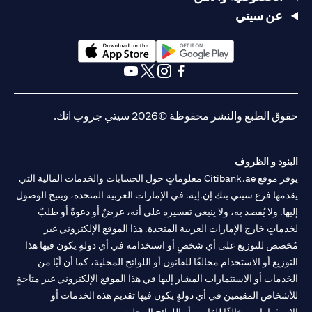
لفرع أبوظبي. هاتف: 043114000.
عن سيتي
فرع سيتي بنك إن إيه - الإمارات العربية المتحدة مرخص من مصرف
الإمارات العربية المتحدة المركزي كفرع لبنك أجنبي.
سيتي بنك إن إيه الإمارات العربية المتحدة مرخص من هيئة الأوراق المالية
والسلع في الإمارات العربية المتحدة ("SCA") للقيام بالنشاط المالي لـ أ)
opens in a new tab
opens in a new tab
الاستشارات المالية والتعريف والترويج بموجب ترخيص رقم
opens in a new tab
opens in a new tab
opens in a new tab
opens in a new tab
20200000097 ب) وسيط تداول في الأسواق الدولية بموجب ترخيص
رقم 20200000198 ج) إدارة المحافظ بموجب ترخيص رقم
حقوق الطبع والنشر محفوظة ©2026 سيتي جروب انك.
20200000240 د) الحفظ بموجب ترخيص رقم 602003. للحصول على
إخلاءات المسؤولية والإفصاحات الإضافية المتعلقة بالمنتج و/أو الخدمة
in a new tab
المذكورة في هذا البيان والتي تحتاج إلى معرفتها، يرجى زيارة
هنا
.
البنود و الظروف
يوفر موقع Citibank.ae معلوماتٍ حول الحسابات والخدمات المالية التي
يقدمها فرع سيتي بنك إن.إيه. في الإمارات العربية المتحدة، ويتيح الوصول
إليها. ولا يُقصد به، ولا ينبغي تفسيره على أنه، عرضٌ أو دعوةٌ أو طلبٌ
لخدماتٍ خارج الإمارات العربية المتحدة. هذا الموقع الإلكتروني غير
مُخصص للتوزيع على أي شخصٍ أو استخدامه في أي دولةٍ يكون فيها هذا
التوزيع أو الاستخدام مخالفًا للقانون أو اللوائح المحلية، كما أن أيًا من
الخدمات أو الاستثمارات المشار إليها في هذا الموقع الإلكتروني غير متاحةٍ
للأشخاص المقيمين في أي دولةٍ يكون فيها تقديم هذه الخدمات أو