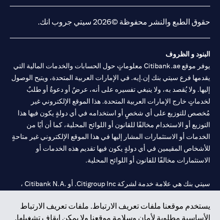
(opens in a new tab)
(opens in a new tab)
(opens in a new tab)
(opens in a new tab)
20200000240 د) الحفظ بموجب ترخيص رقم 602003. للحصول على
إخلاءات المسؤولية والإفصاحات الإضافية المتعلقة بالمنتج و/أو الخدمة
(opens in a new tab)
المذكورة في هذا البيان والتي تحتاج إلى معرفتها، يرجى زيارة
هنا
.
حقوق الطبع والنشر محفوظة ©2026 سيتي جروب انك.
البنود و الظروف
يوفر موقع Citibank.ae معلوماتٍ حول الحسابات والخدمات المالية التي
يقدمها فرع سيتي بنك إن.إيه. في الإمارات العربية المتحدة، ويتيح الوصول
إليها. ولا يُقصد به، ولا ينبغي تفسيره على أنه، عرضٌ أو دعوةٌ أو طلبٌ
لخدماتٍ خارج الإمارات العربية المتحدة. هذا الموقع الإلكتروني غير
مُخصص للتوزيع على أي شخصٍ أو استخدامه في أي دولةٍ يكون فيها هذا
التوزيع أو الاستخدام مخالفًا للقانون أو اللوائح المحلية، كما أن أيًا من
الخدمات أو الاستثمارات المشار إليها في هذا الموقع الإلكتروني غير متاحةٍ
للأشخاص المقيمين في أي دولةٍ يكون فيها تقديم هذه الخدمات أو
الاستثمارات مخالفًا للقانون أو اللوائح المحلية.
سيتي بنك هي علامة خدمة لشركة Citigroup Inc. أو .Citibank N.A ،
مستخدمة ومسجلة في جميع أنحاء العالم.
يستخدم موقعنا ملفات تعريف الارتباط. ملفات تعريف الارتباط
الأساسية مطلوبة لأمان وسلامة موقعنا ولا يمكن إيقاف تشغيلها.
سيتي بنك إن. إيه. الإمارات مسجل لدى مصرف الإمارات المركزي تحت