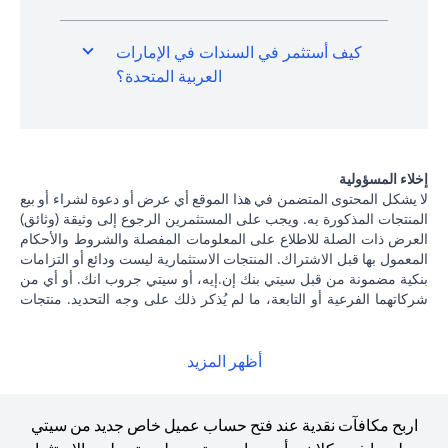
كيف أستثمر في السندات في الإمارات
العربية المتحدة؟
إخلاء المسؤولية
لا يشكل المحتوى المتضمن في هذا الموقع أي عرض أو دعوة لشراء أو بيع
المنتجات المذكورة به. ويجب على المستثمرين الرجوع إلى وثيقة (وثائق)
العرض ذات الصلة للاطلاع على المعلومات المفصلة والشروط والأحكام
المعمول بها قبل الاشتراك. المنتجات الاستثمارية ليست ودائع أو التزامات
بنكية مضمونة من قبل سيتي بنك إن.إيه، أو سيتي جروب انك. أو أي من
شركاتهما الفرعية أو التابعة، ما لم يُذكر ذلك على وجه التحديد. منتجات
الاستثمار ليست مؤمنة من جانب الحكومة أو الجهات الحكومية، وبالتالي
فإن منتجات الاستثمار والخزانة تخضع لمخاطر الاستثمار، بما في ذلك
الخسارة المحتملة للمبلغ الأصلي المستثمر. الأداء السابق لمنتجات
أظهر المزيد
الاستثمار ليس مؤشرا على النتائج المستقبلية، بمعنى أن الأسعار قد ترتفع
أو تنخفض. يجب أن يكون المستثمرون الذين يستثمرون في منتجات
استثمارية و / أو منتجات خزينة مقومة بعملة أجنبية (غير محلية) على دراية
اربح مكافآت نقدية عند فتح حساب عميل خاص جديد من سيتي
بمخاطر تقلبات أسعار الصرف التي قد تتسبب في خسارة رأس المال عند