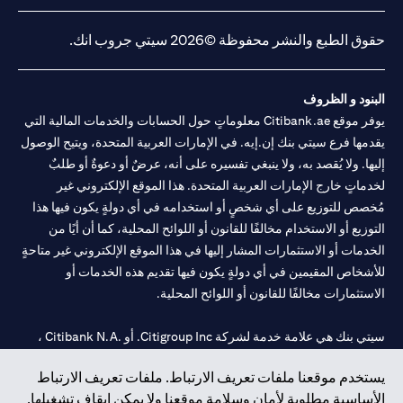
(opens in a new tab)
(opens in a new tab)
(opens in a new tab)
(opens in a new tab)
20200000240 د) الحفظ بموجب ترخيص رقم 602003. للحصول على
إخلاءات المسؤولية والإفصاحات الإضافية المتعلقة بالمنتج و/أو الخدمة
(opens in a new tab)
المذكورة في هذا البيان والتي تحتاج إلى معرفتها، يرجى زيارة
هنا
.
حقوق الطبع والنشر محفوظة ©2026 سيتي جروب انك.
البنود و الظروف
يوفر موقع Citibank.ae معلوماتٍ حول الحسابات والخدمات المالية التي
يقدمها فرع سيتي بنك إن.إيه. في الإمارات العربية المتحدة، ويتيح الوصول
إليها. ولا يُقصد به، ولا ينبغي تفسيره على أنه، عرضٌ أو دعوةٌ أو طلبٌ
لخدماتٍ خارج الإمارات العربية المتحدة. هذا الموقع الإلكتروني غير
مُخصص للتوزيع على أي شخصٍ أو استخدامه في أي دولةٍ يكون فيها هذا
التوزيع أو الاستخدام مخالفًا للقانون أو اللوائح المحلية، كما أن أيًا من
الخدمات أو الاستثمارات المشار إليها في هذا الموقع الإلكتروني غير متاحةٍ
للأشخاص المقيمين في أي دولةٍ يكون فيها تقديم هذه الخدمات أو
الاستثمارات مخالفًا للقانون أو اللوائح المحلية.
سيتي بنك هي علامة خدمة لشركة Citigroup Inc. أو .Citibank N.A ،
مستخدمة ومسجلة في جميع أنحاء العالم.
يستخدم موقعنا ملفات تعريف الارتباط. ملفات تعريف الارتباط
الأساسية مطلوبة لأمان وسلامة موقعنا ولا يمكن إيقاف تشغيلها.
سيتي بنك إن. إيه. الإمارات مسجل لدى مصرف الإمارات المركزي تحت