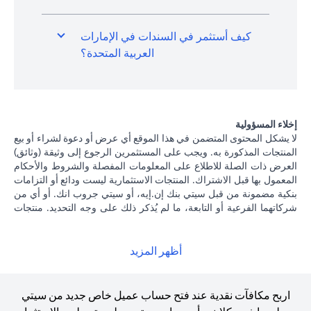
كيف أستثمر في السندات في الإمارات
العربية المتحدة؟
إخلاء المسؤولية
لا يشكل المحتوى المتضمن في هذا الموقع أي عرض أو دعوة لشراء أو بيع
المنتجات المذكورة به. ويجب على المستثمرين الرجوع إلى وثيقة (وثائق)
العرض ذات الصلة للاطلاع على المعلومات المفصلة والشروط والأحكام
المعمول بها قبل الاشتراك. المنتجات الاستثمارية ليست ودائع أو التزامات
بنكية مضمونة من قبل سيتي بنك إن.إيه، أو سيتي جروب انك. أو أي من
شركاتهما الفرعية أو التابعة، ما لم يُذكر ذلك على وجه التحديد. منتجات
الاستثمار ليست مؤمنة من جانب الحكومة أو الجهات الحكومية، وبالتالي
فإن منتجات الاستثمار والخزانة تخضع لمخاطر الاستثمار، بما في ذلك
الخسارة المحتملة للمبلغ الأصلي المستثمر. الأداء السابق لمنتجات
أظهر المزيد
الاستثمار ليس مؤشرا على النتائج المستقبلية، بمعنى أن الأسعار قد ترتفع
أو تنخفض. يجب أن يكون المستثمرون الذين يستثمرون في منتجات
استثمارية و / أو منتجات خزينة مقومة بعملة أجنبية (غير محلية) على دراية
اربح مكافآت نقدية عند فتح حساب عميل خاص جديد من سيتي
بمخاطر تقلبات أسعار الصرف التي قد تتسبب في خسارة رأس المال عند