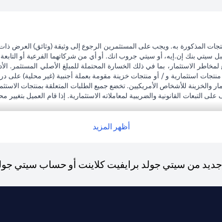
تجات المذكورة به. ويجب على المستثمرين الرجوع إلى وثيقة (وثائق) العرض ذات
بل سيتي بنك إن.إيه، أو سيتي جروب انك. أو أي من شركاتهما الفرعية أو التابعة
 لمخاطر الاستثمار، بما في ذلك الخسارة المحتملة للمبلغ الأصلي المستثمر. الأد
نتجات استثمارية و / أو منتجات خزينة مقومة بعملة أجنبية (غير محلية) على 
تثمار والخزينة للأشخاص الأمريكيين. تخضع جميع الطلبات المتعلقة بمنتجات الاستث
ى التبعات القانونية والضريبية لمعاملاته الاستثمارية. إذا قام العميل بتغيير 
جميع القوانين واللوائح المعمول بها عند دخولها حيز التنفيذ. يدرك العميل أن سيتي
رة لممتلكات العملاء الحاليين.
ظبي. هاتف: 4000 311 04.
أظهر المزيد
لعربية المتحدة المركزي كفرع لبنك أجنبي.
يد من سيتي جولد برايفيت كلاينت أو حساب سيتي جولد، 