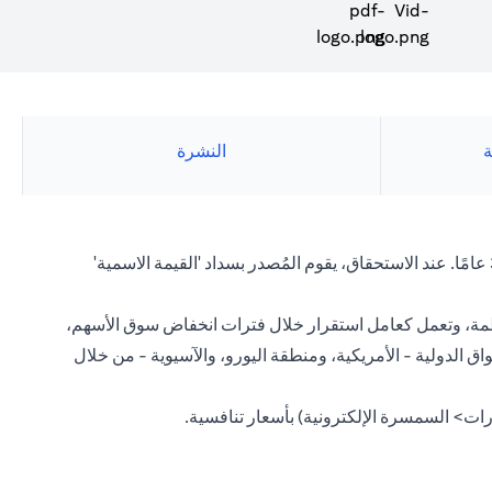
(opens in a new tab)
ة
النشرة
عادةً ما يكون لكل سند صادر معدل فائدة ثابت (يُعرف أيضًا باسم الكوبون) يتم دفعه على فترات منتظمة ومدة تتراوح من شهر واحد إلى 30 عامًا. عند الاستحقاق، يقوم المُصدر بسداد 'القيمة الاسمية'
 منتظمة، وتعمل كعامل استقرار خلال فترات انخفاض سوق الأسهم،
اق الدولية - الأمريكية، ومنطقة اليورو، والآسيوية - من خلال