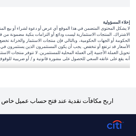
إخلاء المسؤولية
لا يشكل المحتوى المتضمن في هذا الموقع أي عرض أو دعوة لشراء أو بيع المن
الاشتراك. المنتجات الاستثمارية ليست ودائع أو التزامات بنكية مضمونة من ق
الحكومة أو الجهات الحكومية، وبالتالي فإن منتجات الاستثمار والخزانة تخضع
الأسعار قد ترتفع أو تنخفض. يجب أن يكون المستثمرون الذين يستثمرون في م
تحويل العملة الأجنبية إلى العملة المحلية للمستثمرين. لا تتوفر منتجات الاس
أنه يقع على عاتقه السعي للحصول على مشورة قانونية و / أو ضريبية للوقوف عل
على الآثار التي قد تلحق بتعاملاته الاستثمارية نتيجة هذا التغيير، والامتثال ل
بشأن القوانين المطبقة على معاملاته. لا يوفر سيتي بنك الإمارات مراقبة مستم
سيتي بنك إن. إيه. الإمارات مسجل لدى مصرف الإمارات المركزي تحت أرقام التراخيص 202563 لفرع الوصل في دبي، 531989 لفرع مول الإمارات في دبي، و CN-1002019 لفرع أبو
فرع سيتي بنك إن إيه - الإمارات العربية المتحدة مرخص من مصرف الإمارات ا
اربح مكافآت نقدية عند فتح حساب عميل خاص جد
(opens in a new tab)
و/أو الخدمة المذكورة في هذا البيان والتي تحتاج إلى معرفتها، يرجى زيارة
هنا
.