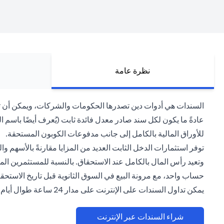
نظرة عامة
السندات هي أدوات دين تصدرها الحكومات والشركات، ويمكن أن تكون
للأوراق المالية بالكامل إلى جانب مدفوعات الكوبون المستحقة.
توفر استثمارات الدخل الثابت العديد من المزايا مقارنةً بالأسهم 
وتعيد رأس المال بالكامل عند الاستحقاق. بالنسبة للمستثمرين المقي
حساب واحد، مع مرونة البيع في السوق الثانوية قبل تاريخ الاستحقا
يمكن تداول السندات على الإنترنت على مدار 24 ساعة طوال أيام الأسبوع عبر منصة سيتي بنك للخدمات المصرفية عبر الإنترنت (الاستثمارات> السمسرة الإلكترونية) بأسعار تنافسية.
(opens in a new tab)
شراء السندات عبر الإنترنت