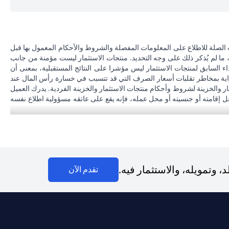
 الصلة للاطلاع على المعلومات المفصلة والشروط والأحكام المعمول بها قبل
، ما لم يُذكر ذلك على وجه التحديد. منتجات الاستثمار ليست مؤمنة من جانب
اء السابق لمنتجات الاستثمار ليس مؤشرا على النتائج المستقبلية، بمعنى أن
دراية بمخاطر تقلبات أسعار الصرف التي قد تتسبب في خسارة رأس المال عند
مار والخزينة لشروط وأحكام منتجات الاستثمار والخزينة الفردية. يدرك العميل
محل إقامته أو جنسيته أو محل عمله، فإنه يقع على عاتقه مسؤولية اطلاع نفسه
 بنك لا يقدم مشورة قانونية و/أو ضريبية وليس مسؤولاً عن تقديم المشورة للعميل
سيتي بنك إن إيه الإمارات العربية المتحدة مرخص من هيئة الأوراق المالية والسلع في الإمارات العربية المتحدة ("SCA") للقيام بالنشاط المالي لـ أ) الاستشارات المالية والتعريف والترويج بموجب ترخيص رقم 20200000097 ب) وسيط
تداول في الأسواق الدولية بموجب ترخيص رقم 20200000198 ج) إدارة المحافظ بموجب ترخيص رقم 20200000240 د) الحفظ بموجب ترخيص رقم 602003. للحصول على إخلاءات المسؤولية والإفصاحات الإضافية المتعلقة بالمنتج
وتمويله، والاستثمار فيه.
(opens in a new tab)
تقدم الآن