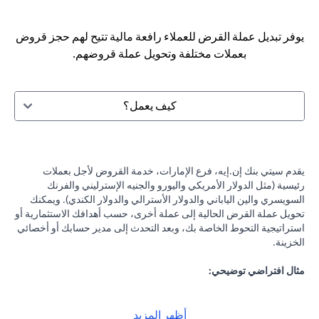
يوفر تبديل عملة القرض للعملاء رافعة مالية تتيح لهم حجز قروض
بعملات مختلفة وتحويل عملة قروضهم.
كيف يعمل؟
يقدم سيتي بنك إن.إيه، فرع الإمارات، خدمة القروض لأجل بعملات
رئيسية (مثل الدولار الأمريكي واليورو والجنيه الإسترليني والفرنك
السويسري والين الياباني والدولار الأسترالي والدولار الكندي). ويمكنك
تحويل عملة القرض الحالية إلى عملة أخرى، حسب أهدافك الاستثمارية أو
استراتيجية التحوط الخاصة بك، وبعد التحدث إلى مدير حسابك أو أخصائي
الخزينة.
مثال افتراضي توضيحي:
لنفرض أنك حصلت على قرض بقيمة 100,000 دولار أمريكي بفائدة 2٪
سنويًا، وكانت التوقعات تشير إلى احتمالية انخفاض الين الياباني مقابل
الدولار الأمريكي، فيمكنك تحويل قرضك بالدولار الأمريكي إلى الين
أظهر المزيد