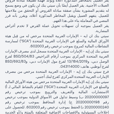
يقر العميل بالمخاطر المذكورة أعلاه ويؤكد فهمه لطبيعة مبادلة قروض
بعد شهر
العملات الأجنبية. يقر العميل أيضًا بأن سيتي بنك لن يكون في وضع يسمح
واحد
له بتقديم المشورة بشأن صفقة مبادلة القروض أو التحقق من ملاءمتها
للعميل. يتفهم العميل ويقبل المخاطر المذكورة أعلاه، ويقرر بأنه قرر
إجمالي الربح =
المضي في المعاملة بناء على هذا الفهم.
إجمالي الخسارة =
83.34 دولار
إجمالي الربح =
يقر العميل بموجبه أن تسهيلات تحويل عملة القرض لا تخدم أغراض
1,959.18 دولار
إجمالي
أمريكي
2,045.75 د
المضاربة.
أمريكي (100,166.67
الربح /
(100,166.67 دولار
أمريكي (
سيتي بنك ان ايه – الإمارات العربية المتحدة مرخص له من قِبل هيئة
دولار أمريكي ناقص
الخسارة
أمريكي ناقص
دولار أمريكي 
الأوراق المالية والسلع في الإمارات العربية المتحدة ("SCA") لممارسة
102,125.85 دولار
100,083.33 دولار
98,120.92)
النشاطات المالية كمروج بموجب ترخيص رقم 602003.
أمريكي)
أمريكي)
سيتي بنك إن إيه - الإمارات العربية المتحدة مسجل لدى مصرف الإمارات
العربية المتحدة المركزي بموجب أرقام التراخيص BSD/504/83 لفرع
الأسعار المذكورة في الجدول التوضيحي أعلاه (أ) تشمل الفارق السعري
الوصل دبي، و13/184/2019 لفرع مول الإمارات دبي، وBSD/692/83
المستحق البنك؛ و (ب) لا تدل على أسعار الفائدة السابقة أو المستقبلية أو
لفرع أبوظبي. هاتف: 043114000.
أسعار الصرف الفورية.
فرع سيتي بنك إن إيه - الإمارات العربية المتحدة مرخص من مصرف
الإمارات العربية المتحدة المركزي كفرع لبنك أجنبي.
يرجى ملاحظة النقاط التالية عند إجراء معاملات تحويل عملة القرض:
سيتي بنك إن إيه الإمارات العربية المتحدة مرخص من هيئة الأوراق المالية
تتوقف قدرتك على القيام بمعاملات تحويل عملة القرض على توافر
والسلع في الإمارات العربية المتحدة ("SCA") للقيام بالنشاط المالي لـ أ)
هامش كافٍ في محفظتك، ذلك أن نقص الهامش الناتج عن ارتفاع قيمة
الاستشارات المالية والتعريف والترويج بموجب ترخيص رقم
عملة القرض الحالية من شأنه أن يؤثر على قدرتك على إجراء معاملات
20200000097 ب) وسيط تداول في الأسواق الدولية بموجب ترخيص
تحويل عملة القرض. قد تتطلب معاملات تحويل عملة القرض إيداع أموال
رقم 20200000198 ج) إدارة المحافظ بموجب ترخيص رقم
إضافية (طلب الهامش) بسبب تقلبات العملات الأجنبية، مما يؤدي إلى
20200000240 د) الحفظ بموجب ترخيص رقم 602003. للحصول على
ارتفاع قيمة عملة القرض الجديدة مقابل عملة قرضك السابقة.
إخلاءات المسؤولية والإفصاحات الإضافية المتعلقة بالمنتج و/أو الخدمة
تأتي عملات القروض المختلفة بأسعار فائدة مختلفة، بعضها أعلى وبعضها