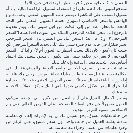
ذلك
الياباني مقابل
الدولار الأمري
الضمان إذا كانت قيمته غير كافية لتعطية قرضك في جميع الأوقات.
الأمريكي بنسبة 2٪
فارق
الدولار الأمريكي
بنسبة 2٪ ل
ستدفع لسيتي بنك فائدة على أي استخدام لتسهيل الرافعة المالية و / أو
ليصل إلى 102.90 ين
السعر
عند 105 ين ياباني
107.1 ين يابا
تسهيل السحب على المكشوف بسعر عملة التسهيل المعني، وهو مجموع
ياباني = دولار أمريكي
المستحق
= دولار أمريكي
دولار أمريكي
الهامش والسعر الأساسي الشهري لعملة التسهيل المعني على النحو
للبنك)
المحدد والمعلن عنه من إلى الوقت من قبل سيتي بنك، ويتم تحديده
بعد 1
بالرجوع إلى سعر الفائدة المرجعي السائد بين البنوك ذات الصلة ("السعر
شهر
المرجعي")، وإذا كان هذا السعر أقل من الصفر، فإن السعر المرجعي
يعتبر صفرًا. في حالة عدم قدرة سيتي بنك على تحديد السعر المرجعي لأي
مبلغ
سبب كان (سواء كان ذلك بسبب اضطراب السوق أم لا) أو إذا كان السعر
القرض
المرجعي لا يعبر عن تكلفة سيتي بنك للأموال، فيحق لسيتي بنك اعتماد
بالدولار
أساس بديل لتحديد معدل الفائدة وإبلاغك بذلك.
الأمريكي
سيتم تحديد سعر الصرف الأجنبي والقيم الأولية والمستهدفة لك في
إذا تم
مكالمة مسجلة قبل معالجة طلب مبادلة عملة القرض. يرجى ملاحظة أنه
تحويل
إذا قررت إلغاء تعليماتك بعد تأكيد سعر الصرف الأجنبي، فقد تتكبد خسارة
قرض
إذا تحرك السعر بشكل عكسي عندما يلغي البنك مركز العملات الأجنبية
102,125.85 دولار
100,083.33 دولار
,120.92
الين
نيابة عنك..
أمريكي
أمريكي
أمريكي
الياباني
يقتصر الاتصال بالعميل على أيام العمل، من الاثنين إلى الجمعة. سيكون
8,750/107.10
(10,508,750/105
(10,508,750/102.90
مرة
العميل مسؤولاً عن دفع الفوائد المستحقة على القرض الحالي حتى يتم
ين ياباني)
ين ياباني)
ين ياباني)
أخرى
الانتهاء من تسوية القرض الجديد.
إلى
في حالة تقلبات السوق، يحق لسيتي بنك إن.إيه الإمارات إلغاء أي معاملة
قرض
مبادلة يطلبها العميل من جانب واحد دون إشعار مسبق، على الرغم من
بالدولار
وجود تعليمات من العميل لإجراء معاملة مبادلة.
الأمريكي