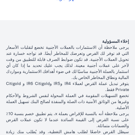
الياباني بسعر فائدة أقل بنسبة 1٪ سنويًا، وفقًا لسعر الصرف السائد.
opens in a new tab
الرجاء
النقر هنا
للاطلاع على أسعار إقراض التسهيلات المضمونة لعملات
القروض المتاحة.
يوضح الجدول أدناه مسار القرض بعد تحويل العملة.
تبديل
عملة
ياباني بسعر 105 دولار أمريكي / ين ياباني ( سعر العميل)
000
إخلاء المسؤولية
القروض
دولار أمريكي * 105 = 10,500,000 ين ياباني)
يرجى ملاحظة أن الاستثمارات بالعملات الأجنبية تخضع لتقلبات الأسعار
التجارية
التي قد توفر لك الفرص وتعرضك للمخاطر أيضًا. قد تواجه خسارة عند
تحويل العملات الأجنبية. قد تكون ضوابط الصرف قابلة للتطبيق من وقت
إذا استمريت في قرض بالدولار الأمريكي، على أساس سعر فائد
أصل
لآخر على عملات أجنبية معينة. لذلك يجب عليك تحديد ما إذا كان أي
2.00٪ سنويًا، فسيكون أصل القرض + الفائدة بعد شهر واحد
مبلغ
استثمار بالعملة الأجنبية مناسبًا لك في ضوء أهدافك الاستثمارية ومواردك
100،166.67 دولار أمريكي.
القرض +
المالية ونطاق المخاطر الخاص بك.
الآن بعد أن قمت بتحويل قرضك بالدولار الأمريكي إلى قرض بال
الفائدة
يتوفر تبديل عملة القرض لعملاء IR4 وIR5 وIR6 Citigold و Citigold
الياباني بسعر 105 دولار أمريكي / ين ياباني، بناءً على سعر الف
بعد 1
Private فقط.
1.00٪ سنويًا، سيكون أصل القرض + الفائدة بعد شهر واحد
شهر
تخضع التسهيلات المقومة في العملة المحولة لنفس الشروط والأحكام
10,508,750 ين ياباني.
وغيرها من الوثائق الأمنية ذات الصلة والمنفذة لصالح البنك تسهيل العملة
سعر
الأصلية.
الصرف
يرجى ملاحظة أنه بالنسبة للإقراض بعملة x، يتم تطبيق خصم بنسبة 10٪
الأجنبي
على نسبة القرض إلى القيمة السائدة عندما لا تكون عملات القرض
للعميل
السيناريو 2:
السينار
والضمانات متماثلة.
السيناريو 1: ارتفاع الين
(بما في
استقرار سعر الين
الين الياباني م
سيظل القرض خاضعًا لطلب هامش التغطية، وقد يُطلب منك زيادة
الياباني مقابل الدولار