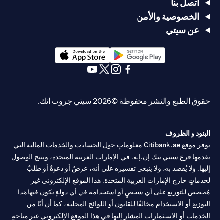
يصل السعر
يصل السعر
USD/JPY
اتصل بنا
سعر
105 >
إلى
إلى
= 105
الخصوصية والأمن
الدولار
USD/JPY
USD/JPY =
USD/JPY =
في 2 مايو
الأمريكي/
< 100
عن سيتي
105 في 20
100 في 20
(وقت
الين
في
أبريل
أبريل
انتهاء
الياباني
الثلاثين
صلاحية
يومًا التالية
الطلب)
opens in a new tab
opens in a new tab
يتم تحويل
يتم تحويل
opens in a new tab
opens in a new tab
opens in a new tab
opens in a new tab
القرض من
القرض من
الين الياباني
الين الياباني
حقوق الطبع والنشر محفوظة ©2026 سيتي جروب انك.
(JPY) إلى
(JPY) إلى
الدولار
الدولار
لا يوجد
الأمريكي
الأمريكي
تأثير، لم
البنود و الظروف
(USD) بسعر
(USD) بسعر
التأثير
لا تأثير، لا
يتم تحويل
يوفر موقع Citibank.ae معلوماتٍ حول الحسابات والخدمات المالية التي
105 لتحقيق
100 لوقف
على
يتم تحويل
القرض
الربح، ويتم
الخسارة،
يقدمها فرع سيتي بنك إن.إيه. في الإمارات العربية المتحدة، ويتيح الوصول
القرض
القرض
لأن
إلغاء الأمر
ويتم إلغاء
إليها. ولا يُقصد به، ولا ينبغي تفسيره على أنه، عرضٌ أو دعوةٌ أو طلبٌ
الطلب قد
الآخر (أمر
الأمر الآخر
لخدماتٍ خارج الإمارات العربية المتحدة. هذا الموقع الإلكتروني غير
انتهى
وقف
(أمر جني
مُخصص للتوزيع على أي شخصٍ أو استخدامه في أي دولةٍ يكون فيها هذا
الخسارة عند
الأرباح عند
التوزيع أو الاستخدام مخالفًا للقانون أو اللوائح المحلية، كما أن أيًا من
سعر
سعر
USD/JPY =
USD/JPY =
الخدمات أو الاستثمارات المشار إليها في هذا الموقع الإلكتروني غير متاحةٍ